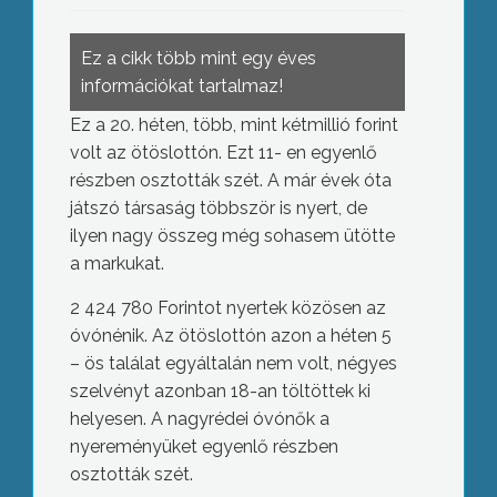
Ez a cikk több mint egy éves
információkat tartalmaz!
Ez a 20. héten, több, mint kétmillió forint
volt az ötöslottón. Ezt 11- en egyenlő
részben osztották szét. A már évek óta
játszó társaság többször is nyert, de
ilyen nagy összeg még sohasem ütötte
a markukat.
2 424 780 Forintot nyertek közösen az
óvónénik. Az ötöslottón azon a héten 5
– ös találat egyáltalán nem volt, négyes
szelvényt azonban 18-an töltöttek ki
helyesen. A nagyrédei óvónők a
nyereményüket egyenlő részben
osztották szét.