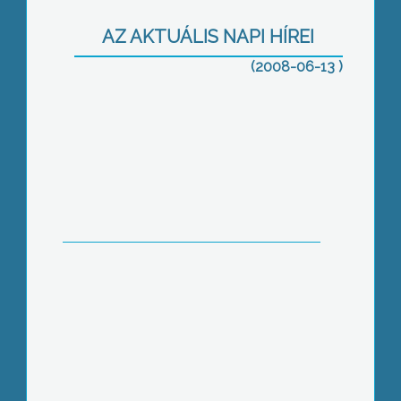
Dolgozók Horgász Egyesülete
AZ AKTUÁLIS NAPI HÍREI
(2008-06-13 )
Egyre több illegális hulladéklerakó
keletkezik a városban
Több mint 3 milliárd forintból valósít
meg zöldségtermelési mintaprojektet
a gyöngyösi Károly Róbert Főiskola a
tasspusztai tangazdasága területén