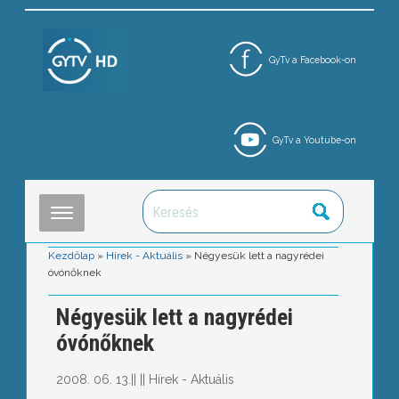
GyTv a Facebook-on
GyTv a Youtube-on
Kezdőlap
»
Hírek - Aktuális
»
Négyesük lett a nagyrédei
óvónőknek
Négyesük lett a nagyrédei
óvónőknek
2008. 06. 13.
||
||
Hírek - Aktuális