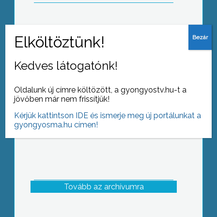
Mint ismeretes, két hete helyi
népszavazást kezdeményezett az
Kedves látogatónk!
Apollo Tyres gumigyár megépítése
ellen a gyöngyösi Polgári Frakció
Oldalunk új címre költözött, a gyongyostv.hu-t a
jövőben már nem frissítjük!
Kérjük kattintson IDE és ismerje meg új portálunkat a
gyongyosma.hu címen!
Tovább az archívumra