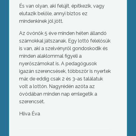
És van olyan, aki felújít, építkezik, vagy
elutazik belőle, annyi biztos ez
mindenkinek jól jött.
Az óvónők 5 éve minden héten állandó
számokkal játszanak. Egy lottó felelősük
is van, aki a szelvényről gondoskodik és
minden alaklommal figyeli a
nyerőszámokat is. A pedagógusok
igazán szerencsések, többször is nyertek
már, de eddig csak 2 és 3-as találatuk
volt a lottón. Nagyrédén azóta az
óvódában minden nap emlegetik a
szerencsét.
Hliva Éva
Idén 60 éves a Jászárokszállási