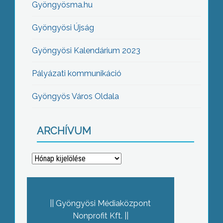
Gyöngyösma.hu
Gyöngyösi Újság
Gyöngyösi Kalendárium 2023
Pályázati kommunikáció
Gyöngyös Város Oldala
ARCHÍVUM
Archívum
Gyöngyösi Médiaközpont
Nonprofit Kft.