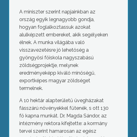
A miniszter szerint napjainkban az
ország egyik legnagyobb gondja,
hogyan foglalkoztassuk azokat
alulképzett embereket, akik segélyeken
élnek. A munka világába való
visszavezetésre jó lehetőség a
gyöngyösi főiskola nagyszabású
zöldségprojektje, melynek
eredményeképp kiváló minőségű,
exportképes magyar zöldséget
termelnek.
A 10 hektár alapterületű üvegházakat
fásszárú növényekkel fűtenék, s ott 130
fő kapna munkát. Dr. Magda Sándor, az
intézmény rektora kifejtette: a kormány
tervei szerint hamarosan az egész