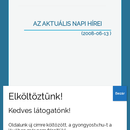
Idén 60 éves a Jászárokszállási
Dolgozók Horgász Egyesülete
AZ AKTUÁLIS NAPI HÍREI
(2008-06-13 )
Négyesük lett a nagyrédei óvónőknek
Egyre több illegális hulladéklerakó
Kedves látogatónk!
keletkezik a városban
Oldalunk új címre költözött, a gyongyostv.hu-t a