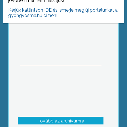
jövőben már nem frissítjük!
Kérjük kattintson IDE és ismerje meg új portálunkat a
gyongyosma.hu címen!
Mint ismeretes, két hete helyi
népszavazást kezdeményezett az
Apollo Tyres gumigyár megépítése
ellen a gyöngyösi Polgári Frakció
Tovább az archívumra