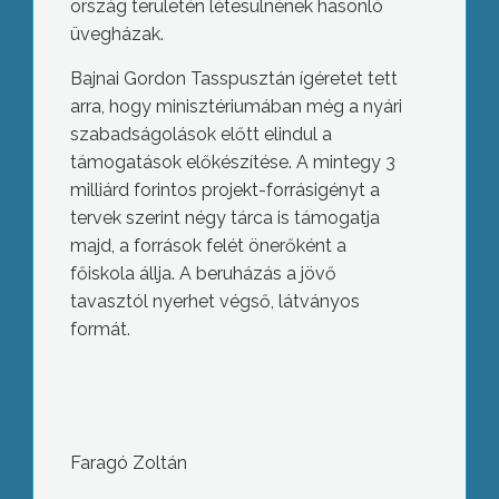
ország területén létesülnének hasonló
üvegházak.
Bajnai Gordon Tasspusztán ígéretet tett
arra, hogy minisztériumában még a nyári
szabadságolások előtt elindul a
támogatások előkészítése. A mintegy 3
milliárd forintos projekt-forrásigényt a
tervek szerint négy tárca is támogatja
majd, a források felét önerőként a
főiskola állja. A beruházás a jövő
tavasztól nyerhet végső, látványos
formát.
Faragó Zoltán