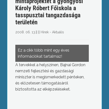
mintaprojektet a gyöngyösi
Károly Róbert Főiskola a
tasspusztai tangazdasága
területén
2008. 06. 13.
||
||
Hírek - Aktuális
Ez a cikk több mint egy éves
információkat tartalmaz!
A tervekkel a helyszínen, Bajnai Gordon
nemzeti fejlesztési és gazdasági
miniszter is megismerkedett pénteken,
és előzetesen támogatásáról
biztosította az elképzeléseket.