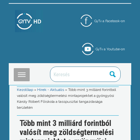
GyTv a Facebook-on
GyTv a Youtube-on
Kezdőlap
»
Hírek - Aktuális
»
Több mint 3 milliárd forintból
valósít meg zöldségtermelési mintaprojektet a gyöngyösi
Károly Róbert Főiskola a tasspusztai tangazdasága
területén
Több mint 3 milliárd forintból
valósít meg zöldségtermelési