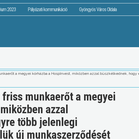
rium 2023
Pályázati kommunikáció
Gyöngyös Város Oldala
unkaerőt a megyei kórházba a HospInvest, miközben azzal büszkélkednek, hogy egyr
 friss munkaerőt a megyei
 miközben azzal
re több jelenlegi
velük új munkaszerződését