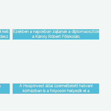
 kell
Ezekben a napokban zajlanak a diplomaosztók
idesz
a Károly Róbert Főiskolán.
ás
a
A HospInvest által üzemeltetett hatvani
kórházban is a folyosón helyezik el a
betegeket – állította az egyik kereskedelmi
televízió riportja rejtett kamerás felvételekra
alapozva