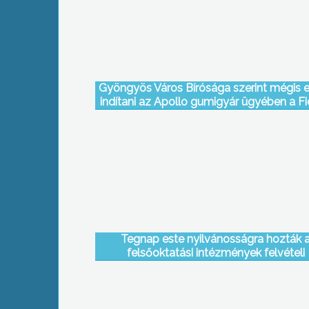
Gyöngyös Város Bírósága szerint mégis el
indítani az Apollo gumigyár ügyében a F
által kezdeményezett helyi népszavaz
folyamatát
Tegnap este nyilvánosságra hozták 
felsőoktatási intézmények felvételi
ponthatárait