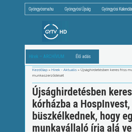
Gyöngyösma.hu
Gyöngyösi Újság
Gyöngyösi Kalendá
Hírek – ARCHÍVUM
Élő adás
Kezdőlap
»
Hírek - Aktuális
»
Újsághirdetésben keres friss m
munkaszerződését
Újsághirdetésben keres
kórházba a HospInvest,
büszkélkednek, hogy egy
munkavállaló írja alá 