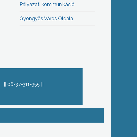
Pályázati kommunikáció
Gyöngyös Város Oldala
06-37-311-355