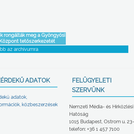
ok rongálták meg a Gyöngyösi
Központ tetőszerkezetét
csütörtök éjjel
bb az archívumra
ÉRDEKŰ ADATOK
FELÜGYELETI
SZERVÜNK
dekű adatok,
ormációk, közbeszerzések
Nemzeti Média- és Hírközlési
Hatóság
1015 Budapest, Ostrom u. 23
telefon: +36 1 457 7100