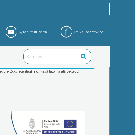
GyTv a Youtube-on
GyTv a Facebook-on
e több jelenlegi munkavállaló írja alá velük új