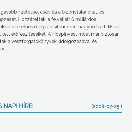
asabb fizetéssel csábítja a bizonytalanokat, és
sét. Hozzátették: a felvállalt 6 milliárdos
ókkal szeretnék megvalósítani, mert nagyon tisztelik az
 tett erőfeszítéseiket. A HospInvest most már biztosan
álltak a vészforgatókönyvek kidolgozásával és
or.
 NAPI HÍREI
(2008-07-25 )