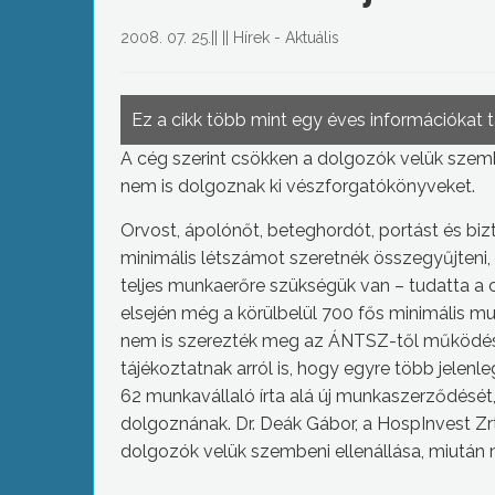
2008. 07. 25.
||
||
Hírek - Aktuális
Ez a cikk több mint egy éves információkat 
A cég szerint csökken a dolgozók velük szembe
nem is dolgoznak ki vészforgatókönyveket.
Orvost, ápolónőt, beteghordót, portást és biz
minimális létszámot szeretnék összegyűjten
teljes munkaerőre szükségük van – tudatta a 
elsején még a körülbelül 700 fős minimális mu
nem is szerezték meg az ÁNTSZ-től működé
tájékoztatnak arról is, hogy egyre több jelenl
62 munkavállaló írta alá új munkaszerződését,
dolgoznának. Dr. Deák Gábor, a HospInvest Zrt
dolgozók velük szembeni ellenállása, miután m