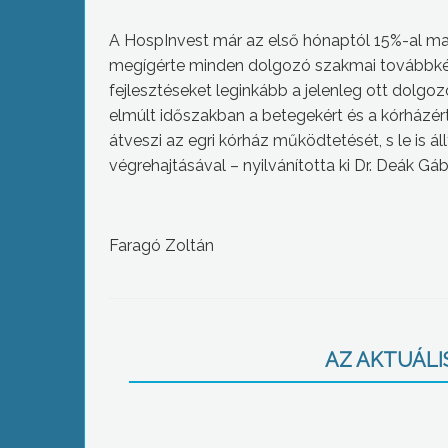
A HospInvest már az első hónaptól 15%-al mag
megígérte minden dolgozó szakmai továbbképzé
fejlesztéseket leginkább a jelenleg ott dolgoz
elmúlt időszakban a betegekért és a kórházért
átveszi az egri kórház működtetését, s le is 
végrehajtásával – nyilvánította ki Dr. Deák Gáb
Faragó Zoltán
AZ AKTUÁLIS