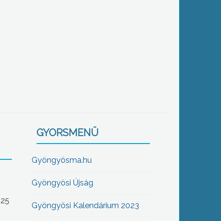
GYORSMENÜ
Gyöngyösma.hu
Gyöngyösi Újság
-25
Gyöngyösi Kalendárium 2023