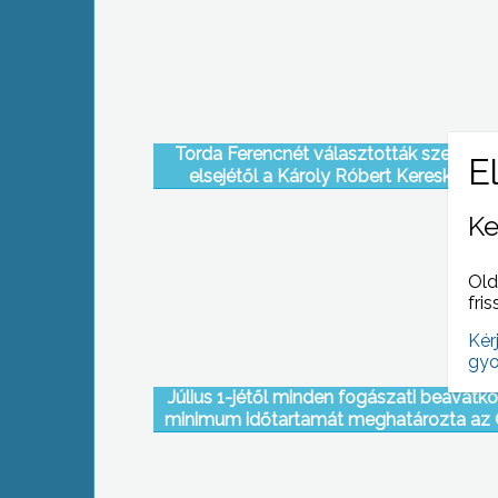
Torda Ferencnét választották szeptem
elsejétől a Károly Róbert Kereskedelm
Szakközépiskola igazgatónőjének
Ke
Old
fris
Kér
gyo
Július 1-jétől minden fogászati beavatk
minimum időtartamát meghatározta az