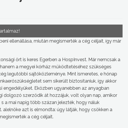
tartalmaz!
ni ellenállása, miután megismerték a cég céljait, így már
tonsági őrt is keres Egerben a HospInvest. Már nemcsak a
i, hanem a megyei kórház működtetéséhez szükséges
cég legutóbbi sajtóközleménye. Mint ismeretes, e hónap
nkaerőszükségletet sem sikerült biztosítaniuk, így akkor
si engedélyüket. Eközben ugyanebben az anyagban
egi dolgozó szerződik át hozzájuk, volt olyan nap, amikor
 s a mai napig több százan jelezték, hogy náluk
. alelnöke azt is elmondta: úgy látják, hogy csökken a
egismerték a cég céljait.