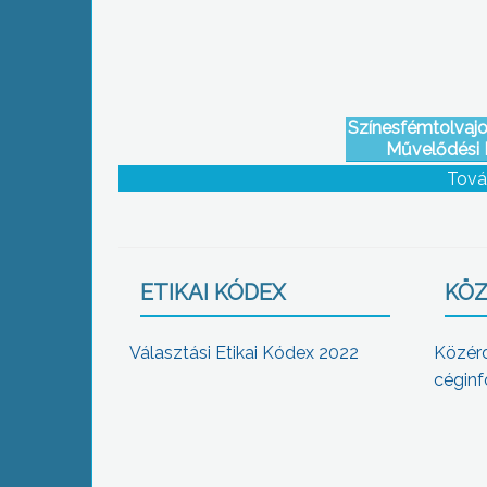
Színesfémtolvaj
Művelődési 
Tová
ETIKAI KÓDEX
KÖZ
Választási Etikai Kódex 2022
Közér
céginf