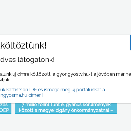
ber
A Mátrafüredi Idősek Otthonában kihelyezett
i
tüdőszűrést tartottak a bentlakóknak és a
mátrafüredi lakosoknak egyaránt
dves látogatónk!
alunk új címre költözött, a gyongyostv.hu-t a jövőben már n
sítjük!
jük kattintson IDE és ismerje meg új portálunkat a
ngyosma.hu címen!
ozás
7 millió forint tűnt el gyanús körülmények
 OEP
között a megyei cigány önkormányzatnál –
állítja a testület egyik fele