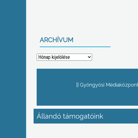
ARCHÍVUM
Archívum
Gyöngyösi Médiaközpont 
Állandó támogatóink