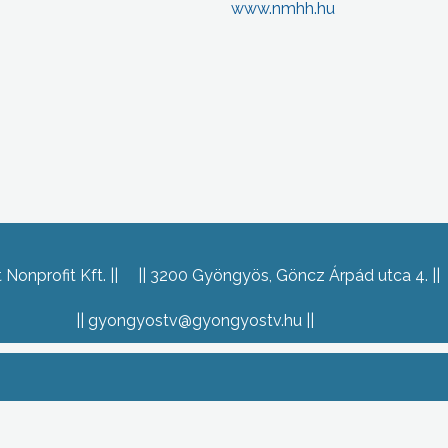
www.nmhh.hu
Nonprofit Kft.
3200 Gyöngyös, Göncz Árpád utca 4.
gyongyostv@gyongyostv.hu