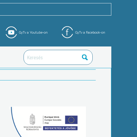
GyTv a Youtube-on
GyTv a Facebook-on