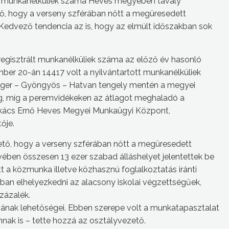
lt munkanélküliek száma Heves megyében tavaly
ő, hogy a verseny szférában nőtt a megüresedett
edvező tendencia az is, hogy az elmúlt időszakban sok
egisztrált munkanélküliek száma az előző év hasonló
er 20-án 14417 volt a nyilvántartott munkanélküliek
Eger – Gyöngyös – Hatvan tengely mentén a megyei
ág, míg a peremvidékeken az átlagot meghaladó a
Lukács Ernő Heves Megyei Munkaügyi Központ,
ője.
tő, hogy a verseny szférában nőtt a megüresedett
ben összesen 13 ezer szabad álláshelyet jelentettek be
a közmunka illetve közhasznú foglalkoztatás iránti
ban elhelyezkedni az alacsony iskolai végzettségűek,
százalék.
ának lehetőségei. Ebben szerepe volt a munkatapasztalat
mnak is – tette hozzá az osztályvezető.