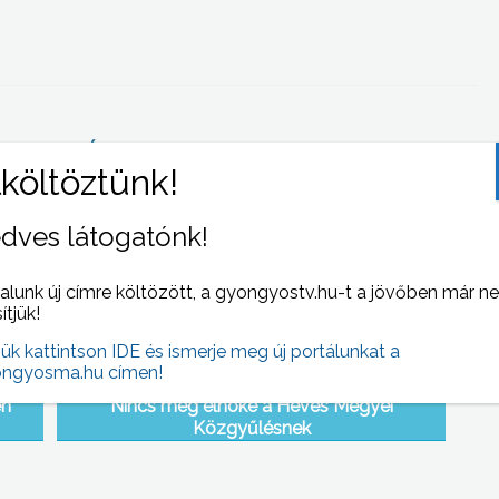
 NAPI HÍREI
(2006-10-05 )
dves látogatónk!
alunk új címre költözött, a gyongyostv.hu-t a jövőben már n
sítjük!
jük kattintson IDE és ismerje meg új portálunkat a
ngyosma.hu címen!
én
Nincs még elnöke a Heves Megyei
Közgyűlésnek