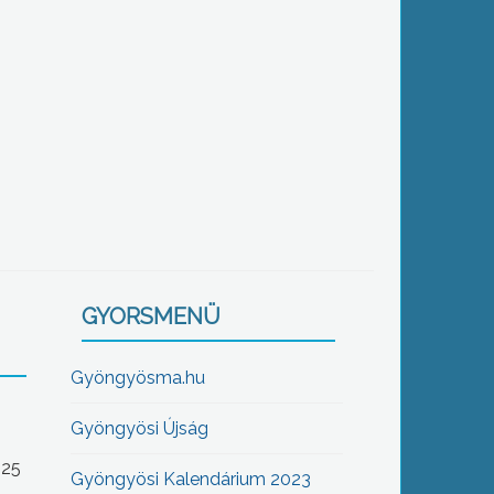
GYORSMENÜ
Gyöngyösma.hu
Gyöngyösi Újság
-25
Gyöngyösi Kalendárium 2023