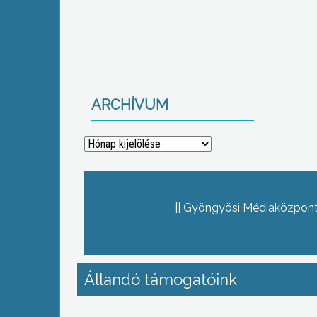
ARCHÍVUM
Archívum
Gyöngyösi Médiaközpont 
Állandó támogatóink