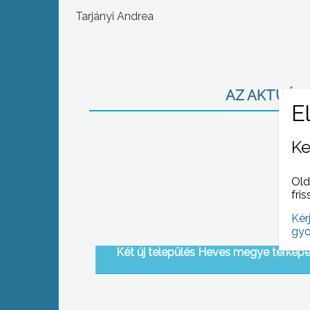
Tarjányi Andrea
AZ AKTUÁLIS
Ke
Old
fris
Kér
gyo
Két új település Heves megye térkép