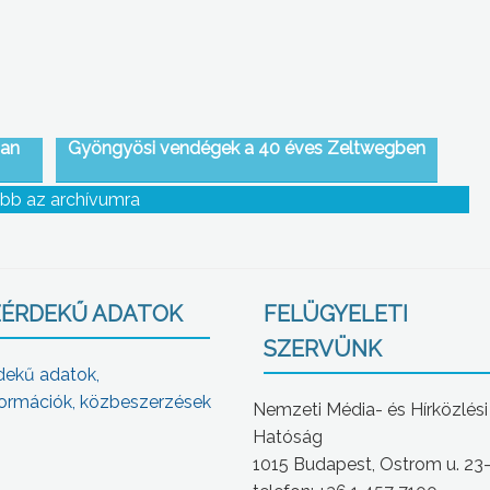
ban
Gyöngyösi vendégek a 40 éves Zeltwegben
bb az archívumra
ÉRDEKŰ ADATOK
FELÜGYELETI
SZERVÜNK
dekű adatok,
ormációk, közbeszerzések
Nemzeti Média- és Hírközlési
Hatóság
1015 Budapest, Ostrom u. 23