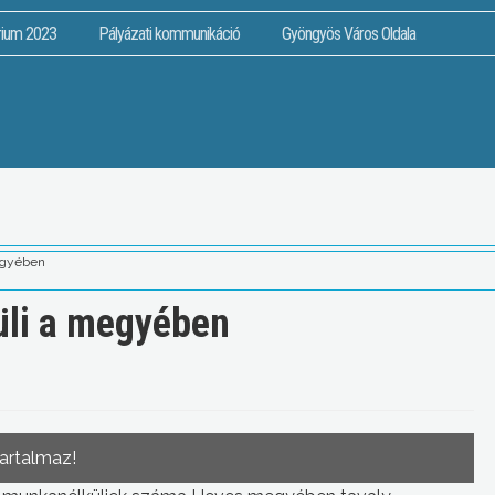
rium 2023
Pályázati kommunikáció
Gyöngyös Város Oldala
egyében
li a megyében
tartalmaz!