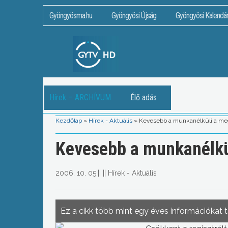
Gyöngyösma.hu
Gyöngyösi Újság
Gyöngyösi Kalendá
Hírek – ARCHÍVUM
Élő adás
Kezdőlap
»
Hírek - Aktuális
»
Kevesebb a munkanélküli a m
Kevesebb a munkanélkü
2006. 10. 05.
||
||
Hírek - Aktuális
Ez a cikk több mint egy éves információkat 