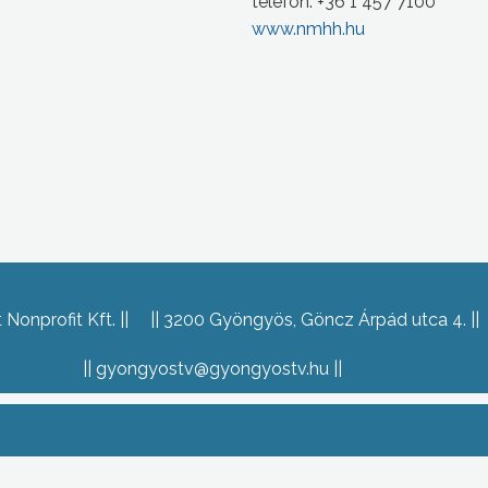
telefon: +36 1 457 7100
www.nmhh.hu
Nonprofit Kft.
3200 Gyöngyös, Göncz Árpád utca 4.
gyongyostv@gyongyostv.hu