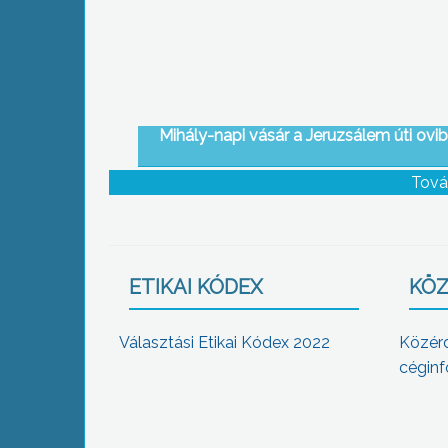
Mihály-napi vásár a Jeruzsálem úti ovi
Tová
ETIKAI KÓDEX
KÖZ
Választási Etikai Kódex 2022
Közér
céginf