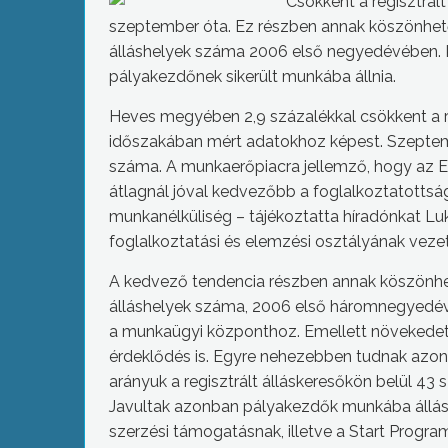
Csökkent a regisztrá
szeptember óta. Ez részben annak köszönhet
álláshelyek száma 2006 első negyedévében. K
pályakezdőnek sikerült munkába állnia.
Heves megyében 2,9 százalékkal csökkent a r
időszakában mért adatokhoz képest. Szeptemb
száma. A munkaerőpiacra jellemző, hogy az 
átlagnál jóval kedvezőbb a foglalkoztatotts
munkanélküliség – tájékoztatta híradónkat 
foglalkoztatási és elemzési osztályának vezet
A kedvező tendencia részben annak köszönhe
álláshelyek száma, 2006 első háromnegyedévé
a munkaügyi központhoz. Emellett növekedett 
érdeklődés is. Egyre nehezebben tudnak azon
arányuk a regisztrált álláskeresőkön belül 43 
Javultak azonban pályakezdők munkába állás
szerzési támogatásnak, illetve a Start Progra