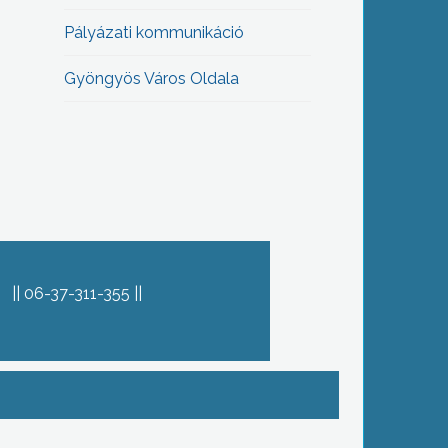
Pályázati kommunikáció
Gyöngyös Város Oldala
06-37-311-355