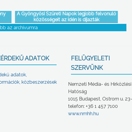
eny
A Gyöngyösi Szüreti Napok legjobb felvonuló
közösségeit az idén is díjazták
bb az archívumra
ÉRDEKŰ ADATOK
FELÜGYELETI
SZERVÜNK
dekű adatok,
ormációk, közbeszerzések
Nemzeti Média- és Hírközlési
Hatóság
1015 Budapest, Ostrom u. 23
telefon: +36 1 457 7100
www.nmhh.hu