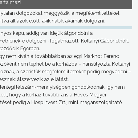
tartalmaz!
nytalan dolgozókat meggyőzik, a megfélemlítetteket
a áll azok előtt, akik náluk akarnak dolgozni.
onyos kapu, addig van idejük átgondolni a
retnének-e dolgozni -fogalmazott. Kollányi Gábor elnök,
 kezdődik Egerben.
 hogy nem kíván a továbbiakban az egri Markhot Ferenc
ozóként nem léphet be a kórházba – hansúlyozta Kollányi
znak, a szerintük megfélemlítetteket pedig megvédeni –
sznek: átszervezik az ellátást.
 jelenlegi létszám-mennyiségben gondolkodnak, így nem
tett, hogy a kórház továbbra is a Heves Megyei
sét pedig a HospInvest Zrt., mint magánszolgáltató