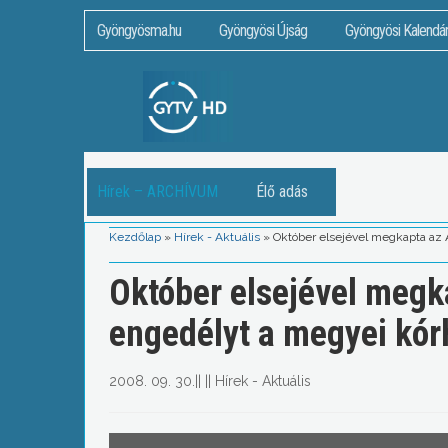
Gyöngyösma.hu
Gyöngyösi Újság
Gyöngyösi Kalendá
Hírek – ARCHÍVUM
Élő adás
Kezdőlap
»
Hírek - Aktuális
»
Október elsejével megkapta az
Október elsejével meg
engedélyt a megyei kór
2008. 09. 30.
||
||
Hírek - Aktuális