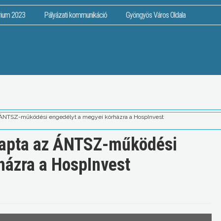
rium 2023
Pályázati kommunikáció
Gyöngyös Város Oldala
 ÁNTSZ-működési engedélyt a megyei kórházra a HospInvest
kapta az ÁNTSZ-működési
házra a HospInvest