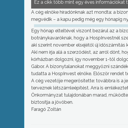
Ez a cikk több mint egy éves információkat 
A cég elnöke híradónknak azt mondta: a bizo
megvédik – a kapu pedig még egy hónapig nyitv
Egy hónap elteltével viszont bezárul az a biz
botránykavaróknak, hogy a HospInvestnél sze
aki szerint november elsejétől új időszámítás
Aki nem írja alá a szerződést, az arról dönt,
kórházban dolgozni, így november 1-től dolg
Gábor. A bizonytalanokat meggyőzni szándéko
tudatta a HospInvest elnöke. Először rendet te
A cég vezetője megerősítette: továbbra is a
terveznek létszámleépítést. Arra is emlékezte
Önkormányzat tulajdonában marad, működteté
biztosítja a jövőben.
Faragó Zoltán