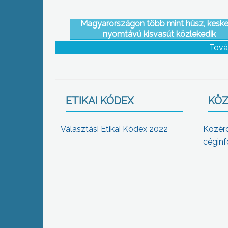
Magyarországon több mint húsz, kesk
nyomtávú kisvasút közlekedik
Tová
ETIKAI KÓDEX
KÖZ
Választási Etikai Kódex 2022
Közér
céginf