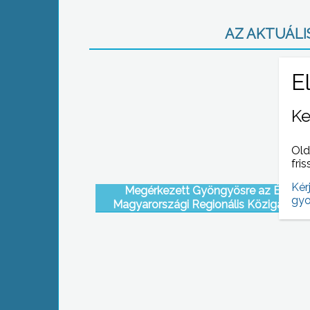
AZ AKTUÁLIS
Ke
Old
fris
Kér
Megérkezett Gyöngyösre az Észak-
gyo
Magyarországi Regionális Közigazgatá
Hivatal véleménye az augusztus 28-ai ü
kapcsán