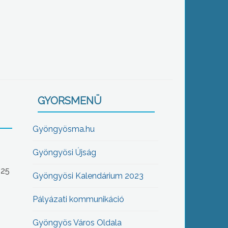
GYORSMENÜ
Gyöngyösma.hu
Gyöngyösi Újság
-25
Gyöngyösi Kalendárium 2023
Pályázati kommunikáció
Gyöngyös Város Oldala