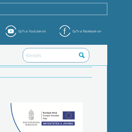
GyTv a Youtube-on
GyTv a Facebook-on