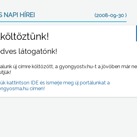
 NAPI HÍREI
(2008-09-30 )
dves látogatónk!
alunk új címre költözött, a gyongyostv.hu-t a jövőben már n
sítjük!
jük kattintson IDE és ismerje meg új portálunkat a
Hasba szúrta szomszédját egy férfi tegnap
ngyosma.hu címen!
si
este Gyöngyössolymoson, a sértett könnyebb
lés
sérüléseket szenvedett