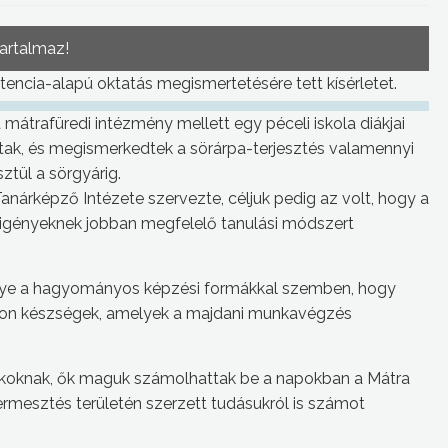
tartalmaz!
encia-alapú oktatás megismertetésére tett kísérletet.
mátrafüredi intézmény mellett egy péceli iskola diákjai
tak, és megismerkedtek a sörárpa-terjesztés valamennyi
sztül a sörgyárig.
anárképző Intézete szervezte, céljuk pedig az volt, hogy a
 igényeknek jobban megfelelő tanulási módszert
őnye a hagyományos képzési formákkal szemben, hogy
azon készségek, amelyek a majdani munkavégzés
iákoknak, ők maguk számolhattak be a napokban a Mátra
ermesztés területén szerzett tudásukról is számot