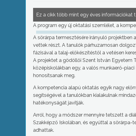
Ez a cikk több mint egy éves információkat 
A program egy új oktatási szemlélet, a kompet
A sörárpa termesztésére irányuló projektben a 
vettek részt. A tanulók párhuzamosan dolgoz
fázisával a talaj-előkészítéstől a vetésen kere
A projektet a gödöllői Szent István Egyetem T
középiskolákban egy, a valós munkaerő-piaci
honosítsanak meg.
A kompetencia alapú oktatás egyik nagy el
segítségével a tanulókban kialakulnak mind
hatékonyságát javítják.
Arról, hogy a módszer mennyire tetszett a d
Szakképző Iskolában, és egyúttal a sörárpa-t
adhattak.