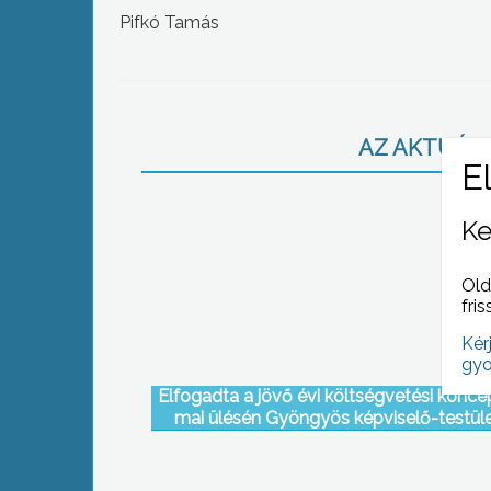
Pifkó Tamás
AZ AKTUÁLIS
Ke
Old
fris
Kér
gyo
Elfogadta a jövő évi költségvetési konce
mai ülésén Gyöngyös képviselő-testül