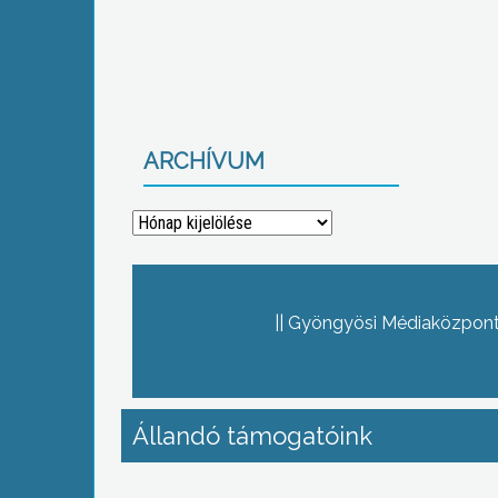
ARCHÍVUM
Archívum
Gyöngyösi Médiaközpont 
Állandó támogatóink