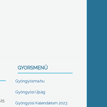
GYORSMENÜ
Gyöngyösma.hu
Gyöngyösi Újság
-25
Gyöngyösi Kalendárium 2023