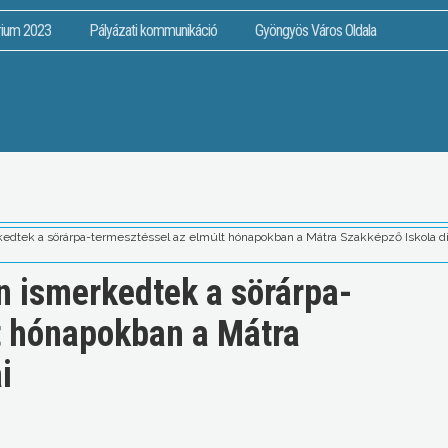
rium 2023
Pályázati kommunikáció
Gyöngyös Város Oldala
dtek a sörárpa-termesztéssel az elmúlt hónapokban a Mátra Szakképző Iskola di
 ismerkedtek a sörárpa-
t hónapokban a Mátra
i