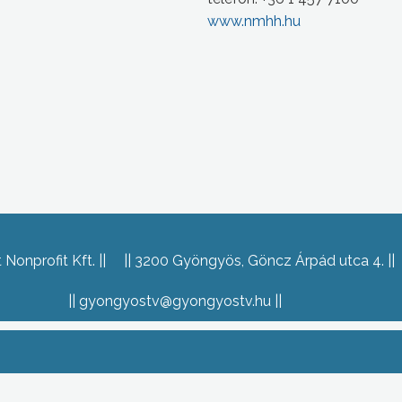
www.nmhh.hu
Nonprofit Kft.
3200 Gyöngyös, Göncz Árpád utca 4.
gyongyostv@gyongyostv.hu