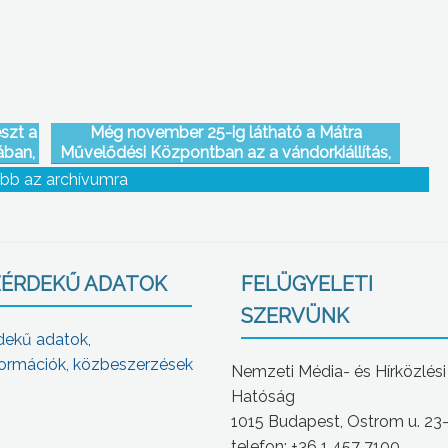
szt a
Még november 25-ig látható a Mátra
ában,
Művelődési Központban az a vándorkiállítás,
n
amely a buddhista művészetbe vezeti be a
bb az archívumra
látogatókat
ÉRDEKŰ ADATOK
FELÜGYELETI
SZERVÜNK
dekű adatok,
ormációk, közbeszerzések
Nemzeti Média- és Hírközlési
Hatóság
1015 Budapest, Ostrom u. 23
telefon: +36 1 457 7100