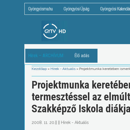
Gyöngyösma.hu
Gyöngyösi Újság
Gyöngyösi Kalendá
Hírek – ARCHÍVUM
Élő adás
Kezdőlap
»
Hírek - Aktuális
»
Projektmunka keretében ismerke
Projektmunka keretében
termesztéssel az elmúl
Szakképző Iskola diákja
2008. 11. 20.
||
||
Hírek - Aktuális