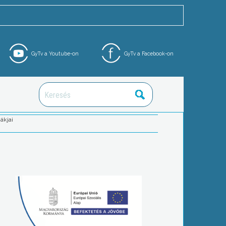
GyTv a Youtube-on
GyTv a Facebook-on
ákjai