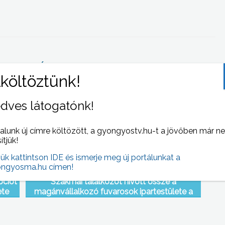
 NAPI HÍREI
(2008-11-20 )
dves látogatónk!
alunk új címre költözött, a gyongyostv.hu-t a jövőben már n
sítjük!
jük kattintson IDE és ismerje meg új portálunkat a
ngyosma.hu címen!
pciót
Szakmai találkozót hívott össze a
ete
magánvállalkozó fuvarosok ipartestülete a
nemrégiben kialakult gazdasági válság miatt