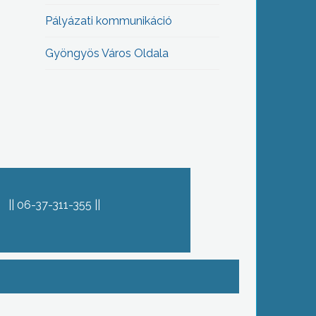
Pályázati kommunikáció
Gyöngyös Város Oldala
06-37-311-355