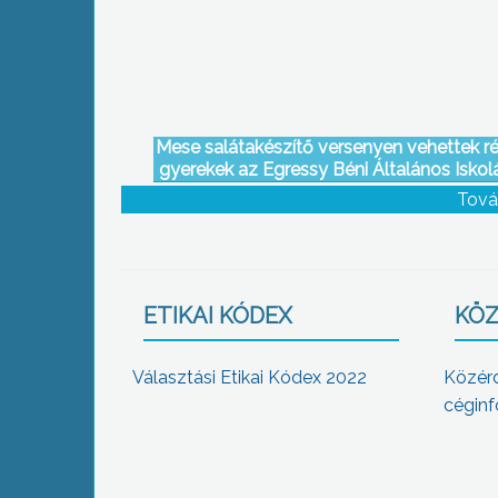
Mese salátakészítő versenyen vehettek ré
gyerekek az Egressy Béni Általános Iskol
az Egészségnevelési hónap keretébe
Tová
ETIKAI KÓDEX
KÖZ
Választási Etikai Kódex 2022
Közér
céginf