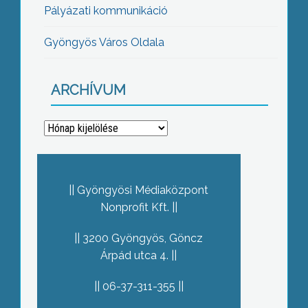
Pályázati kommunikáció
Gyöngyös Város Oldala
ARCHÍVUM
Archívum
Gyöngyösi Médiaközpont
Nonprofit Kft.
3200 Gyöngyös, Göncz
Árpád utca 4.
06-37-311-355