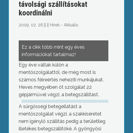
távolsági szállításokat
koordinálni
2009. 02. 26.
||
||
Hírek - Aktuális
Ez a cikk több mint egy éves
információkat tartalmaz!
Egy éve váltak külön a
mentőszolgálattól, de még most is
számos félreértés nehezíti munkájukat.
Heves megyében öt szolgálat 22
gépjárművel végzi, a betegszállítást.
A sürgősségi betegellátást a
mentőszolgálat végzi, a szakkíséretet
nem igénylő szállítás pedig a területileg
illetékes betegszállítóké. A gyöngyösi