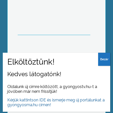
Dr. Gere Tibor a gyöngyösi Károly
Róbert Főiskola professzora
kiemelkedő munkájának
elismeréseként megkapta az Orosz
Mezőgazdasági Akadémia
Elnökségének oklevelét
Elégedett a heves megyei rendőrség
munkájával az országos főkapitány,
aki azt ígérte: több járőr lesz idén a
közterületeken
Kedves látogatónk!
Oldalunk új címre költözött, a gyongyostv.hu-t a
jövőben már nem frissítjük!
A turizmusban látja a válságból
Kérjük kattintson IDE és ismerje meg új portálunkat a
kivezető utat a mátrai
gyongyosma.hu címen!
önkormányzatok szövetsége