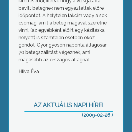
kitöltéséből, illetve hogy a vizsgálatra
bevitt betegnek nem egyeztettek előre
időpontot. A helytelen lakcím vagy a sok
csomag, amit a beteg magával szeretne
vinni, (az egyébként előírt egy kézitáska
helyett) is számtalan esetben okoz
gondot. Gyöngyösön naponta átlagosan
70 betegszállítást végeznek, ami
magasabb az országos átlagnál.
Hliva Éva
Egy ember meghalt egy abasári
háztűzben
AZ AKTUÁLIS NAPI HÍREI
(2009-02-26 )