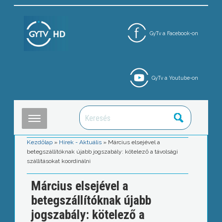
GyTv a Facebook-on
GyTv a Youtube-on
Kezdőlap
»
Hírek - Aktuális
»
Március elsejével a
betegszállítóknak újabb jogszabály: kötelező a távolsági
szállításokat koordinálni
Március elsejével a
betegszállítóknak újabb
jogszabály: kötelező a