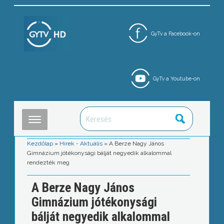
GyTv a Facebook-on
GyTv a Youtube-on
Kezdőlap
»
Hírek - Aktuális
»
A Berze Nagy János
Gimnázium jótékonysági bálját negyedik alkalommal
rendezték meg
A Berze Nagy János
Gimnázium jótékonysági
bálját negyedik alkalommal