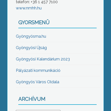
telefon: +36 1 457 7100
www.nmhh.hu
GYORSMENÜ
Gyöngyösma.hu
Gyöngyösi Újság
Gyöngyösi Kalendárium 2023
Pályázati kommunikáció
Gyöngyös Város Oldala
ARCHÍVUM