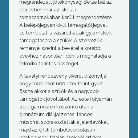
megrendezett jótékonysági Berze bál az
idei évben már az iskola új
tornacsarnokában került megrendezésre.
A belépőjegyen kívül támogatói jegyet
és tombolát is vásárolhattak gyermekeik
támogatására a szülők. A szervezők
reményei szerint a bevétel a korábbi
évekhez hasonlóan idén is meghaladja a
félmillió forintos összeget.
A tavalyi rendezvény sikerét bizonyítja,
hogy több mint 600 ezer forint gyűlt
össze akkor a szülők és a nagyobb
támogatók jóvoltából. Az este folyamán
a polgármesteri köszöntő után a
gimnázium diákjai zenés, táncos
műsorral szórakoztatták a jelenlévőket,
majd az éjféli tombolasorsoláson
jótékonysági felajánlásokból értékes