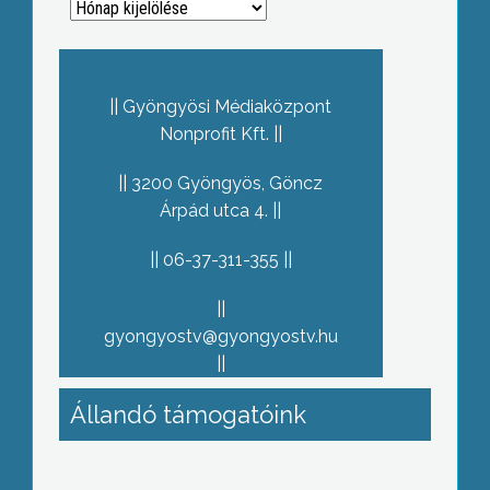
Archívum
Gyöngyösi Médiaközpont
Nonprofit Kft.
3200 Gyöngyös, Göncz
Árpád utca 4.
06-37-311-355
gyongyostv@gyongyostv.hu
Állandó támogatóink