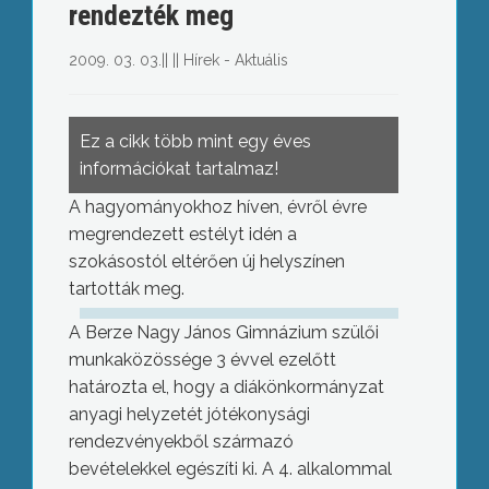
rendezték meg
2009. 03. 03.
||
||
Hírek - Aktuális
Ez a cikk több mint egy éves
információkat tartalmaz!
A hagyományokhoz híven, évről évre
megrendezett estélyt idén a
szokásostól eltérően új helyszínen
tartották meg.
A Berze Nagy János Gimnázium szülői
munkaközössége 3 évvel ezelőtt
határozta el, hogy a diákönkormányzat
anyagi helyzetét jótékonysági
rendezvényekből származó
bevételekkel egészíti ki. A 4. alkalommal