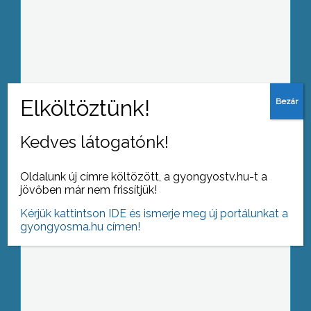
Két utcában is csőtörés volt az elmúlt
héten Gyöngyösön, a szakemberek
szerint túl öregek a vezetékek
Kedves látogatónk!
Már télen is tartanunk kell a kullancsok
támadásától
Oldalunk új címre költözött, a gyongyostv.hu-t a
jövőben már nem frissítjük!
Kérjük kattintson IDE és ismerje meg új portálunkat a
gyongyosma.hu címen!