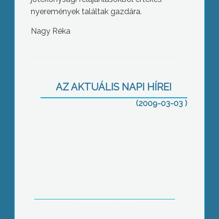
nyeremények találtak gazdára.
Nagy Réka
Áprilisban indul az Út a Munkába-
program, mely felváltja az eddig
közcélú munkavégzést
AZ AKTUÁLIS NAPI HÍREI
(2009-03-03 )
Országszerte pontban 1 órakor
gyertyagyújtással rótták le
kegyeletüket a kisebbségi
önkormányzatok s a roma civil
szervezetek a tatárszentgyörgyi
áldozatok előtt