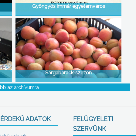
Gyöngyös immár egyetemváros
Sárgabarack-szezon
bb az archívumra
ÉRDEKŰ ADATOK
FELÜGYELETI
SZERVÜNK
dekű adatok,