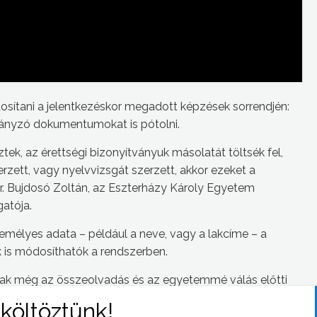
osítani a jelentkezéskor megadott képzések sorrendjén:
 hiányzó dokumentumokat is pótolni.
tek, az érettségi bizonyítványuk másolatát töltsék fel,
rzett, vagy nyelvvizsgát szerzett, akkor ezeket a
r. Bujdosó Zoltán, az Eszterházy Károly Egyetem
atója.
zemélyes adata – például a neve, vagy a lakcíme – a
k is módosíthatók a rendszerben.
nak még az összeolvadás és az egyetemmé válás előtti
dosó Zoltán.