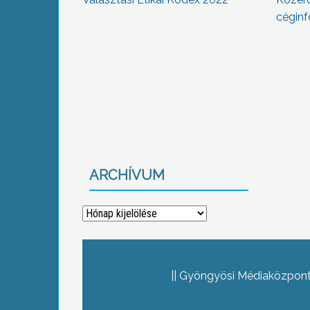
céginf
ARCHÍVUM
Archívum
Gyöngyösi Médiaközpont 