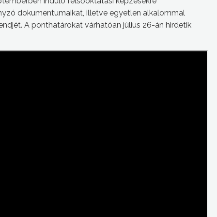
ptemberben induló felsőoktatási képzésekre
ányzó dokumentumaikat, illetve egyetlen alkalommal
djét. A ponthatárokat várhatóan július 26-án hirdetik