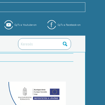
GyTv a Youtube-on
GyTv a Facebook-on