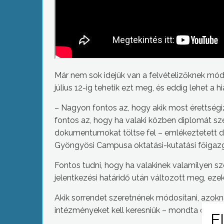
Már nem sok idejük van a felvételizőknek mód
július 12-ig tehetik ezt meg, és eddig lehet a
– Nagyon fontos az, hogy akik most érettségiz
fontos az, hogy ha valaki közben diplomát sze
dokumentumokat töltse fel – emlékeztetett d
Gyöngyösi Campusa oktatási-kutatási főigazg
Fontos tudni, hogy ha valakinek valamilyen s
jelentkezési határidő után változott meg, eze
Akik sorrendet szeretnének módosítani, azok
intézményeket kell keresniük – mondta dr. Buj