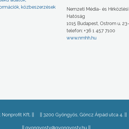
ormációk, közbeszerzések
Nemzeti Média- és Hírközlési
Hatóság
1015 Budapest, Ostrom u. 23
telefon: +36 1 457 7100
www.nmhh.hu
Nonprofit Kft.
3200 Gyöngyös, Göncz Árpád utca 4.
gyongyostv@gyongyostv.hu