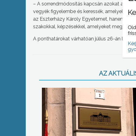
– A sorrendmódosítás kapcsán azokat az inté
Ke
vegyék figyelembe és keressék, amelyeket a 
az Eszterházy Károly Egyetemet, hanem a Kár
szakokkal, képzésekkel, amelyeket megjeleníte
Old
fris
A ponthatárokat várhatóan július 26-án hirdeti
Kér
gyo
AZ AKTUÁLIS