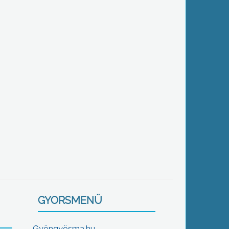
GYORSMENÜ
Gyöngyösma.hu