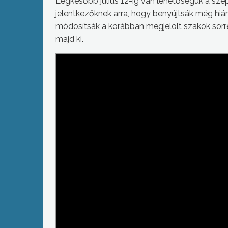
Legkésőbb július 12-ig van lehetőségük a sze
jelentkezőknek arra, hogy benyújtsák még hi
módosítsák a korábban megjelölt szakok sorren
majd ki.