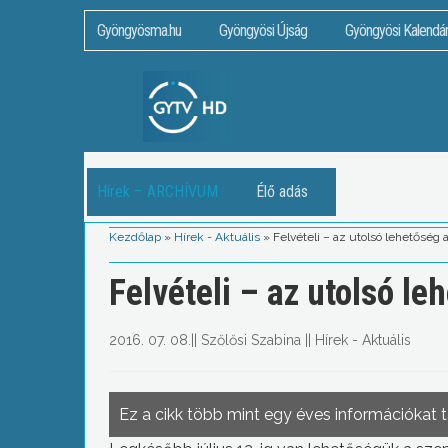
Gyöngyösma.hu
Gyöngyösi Újság
Gyöngyösi Kalendá
Hírek – ARCHÍVUM
Élő adás
Kezdőlap
»
Hírek - Aktuális
»
Felvételi – az utolsó lehetőség 
Felvételi – az utolsó l
2016. 07. 08.
||
Szőlősi Szabina
||
Hírek - Aktuális
Ez a cikk több mint egy éves információkat 