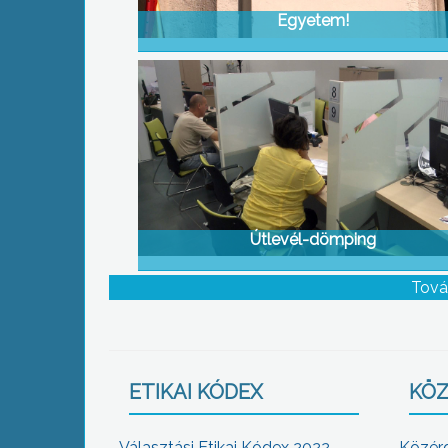
Egyetem!
Útlevél-dömping
Tová
ETIKAI KÓDEX
KÖZ
Választási Etikai Kódex 2022
Közér