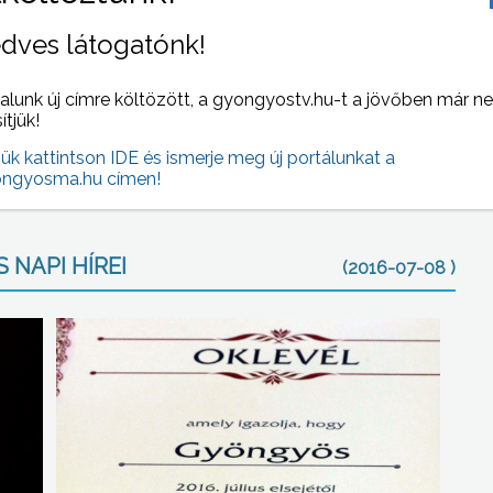
zményeket, azokat az intézményneveket, rövidítéseket
dves látogatónk!
jelentkezés során megadtak, tehát jelen esetben ugye nem
oly Róbert Főiskolát fogják még megtalálni, azokkal a
ttek a felvételi eljárásban – hangsúlyozta.
alunk új címre költözött, a gyongyostv.hu-t a jövőben már n
sítjük!
k majd ki.
jük kattintson IDE és ismerje meg új portálunkat a
ngyosma.hu címen!
 NAPI HÍREI
(2016-07-08 )