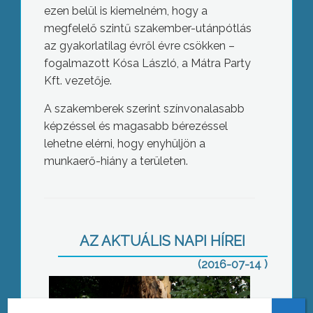
ezen belül is kiemelném, hogy a
megfelelő szintű szakember-utánpótlás
az gyakorlatilag évről évre csökken –
fogalmazott Kósa László, a Mátra Party
Kft. vezetője.
A szakemberek szerint színvonalasabb
képzéssel és magasabb bérezéssel
lehetne elérni, hogy enyhüljön a
munkaerő-hiány a területen.
Viharkárok a megyében
AZ AKTUÁLIS NAPI HÍREI
(2016-07-14 )
Nyári razzia