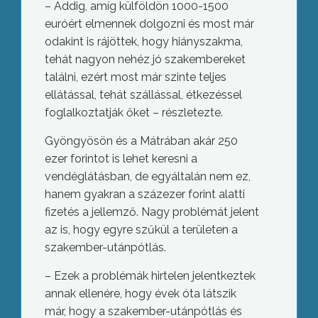
– Addig, amíg külföldön 1000-1500
euróért elmennek dolgozni és most már
odakint is rájöttek, hogy hiányszakma,
tehát nagyon nehéz jó szakembereket
találni, ezért most már szinte teljes
ellátással, tehát szállással, étkezéssel
foglalkoztatják őket – részletezte.
Gyöngyösön és a Mátrában akár 250
ezer forintot is lehet keresni a
vendéglátásban, de egyáltalán nem ez,
hanem gyakran a százezer forint alatti
fizetés a jellemző. Nagy problémát jelent
az is, hogy egyre szűkül a területen a
szakember-utánpótlás.
– Ezek a problémák hirtelen jelentkeztek
annak ellenére, hogy évek óta látszik
már, hogy a szakember-utánpótlás és