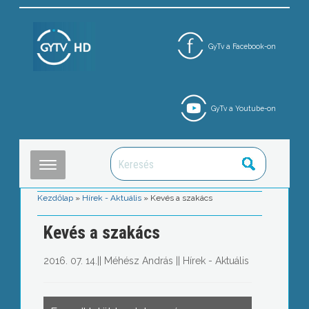
GyTv a Facebook-on
GyTv a Youtube-on
Kezdőlap
»
Hírek - Aktuális
»
Kevés a szakács
Kevés a szakács
2016. 07. 14.
||
Méhész András
||
Hírek - Aktuális