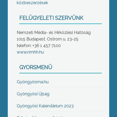
közbeszerzések
FELÜGYELETI SZERVÜNK
Nemzeti Média- és Hírközlési Hatóság
1015 Budapest, Ostrom u. 23-25
telefon: +36 1 457 7100
www.nmhh.hu
GYORSMENÜ
Gyöngyösma.hu
Gyöngyösi Újság
Gyöngyösi Kalendárium 2023