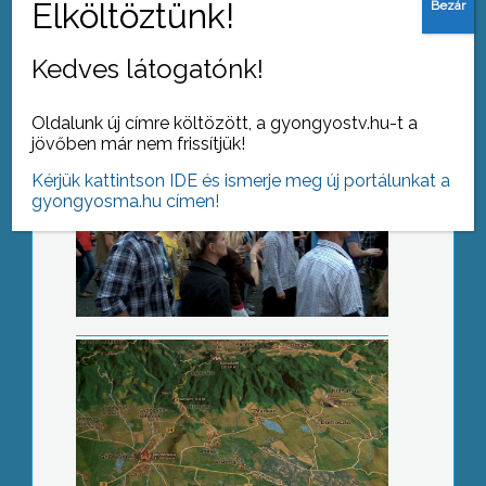
Kedves látogatónk!
Oldalunk új címre költözött, a gyongyostv.hu-t a
jövőben már nem frissítjük!
Mátrai programok esős napokra is
Kérjük kattintson IDE és ismerje meg új portálunkat a
gyongyosma.hu címen!
Fafaragó tábor