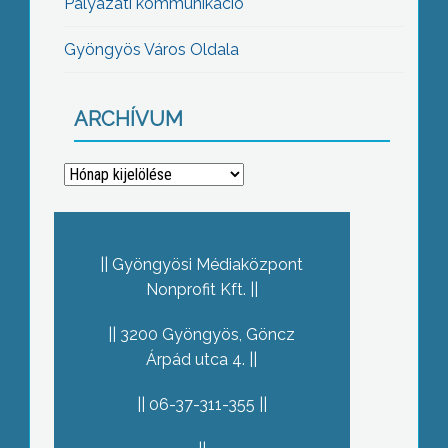
Pályázati kommunikáció
Gyöngyös Város Oldala
ARCHÍVUM
Archívum
Gyöngyösi Médiaközpont
Nonprofit Kft.
3200 Gyöngyös, Göncz
Árpád utca 4.
06-37-311-355