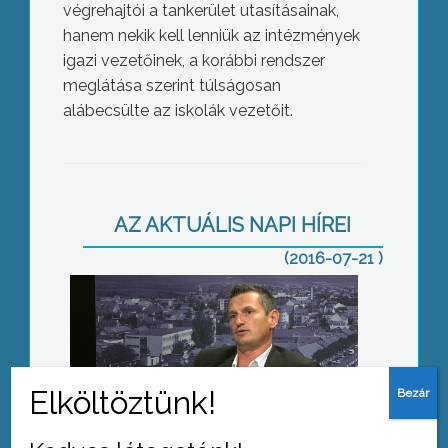
végrehajtói a tankerület utasításainak,
hanem nekik kell lenniük az intézmények
igazi vezetőinek, a korábbi rendszer
meglátása szerint túlságosan
alábecsülte az iskolák vezetőit.
Közös célok
AZ AKTUÁLIS NAPI HÍREI
(2016-07-21 )
A vízműnél kell jelenteni a hibákat