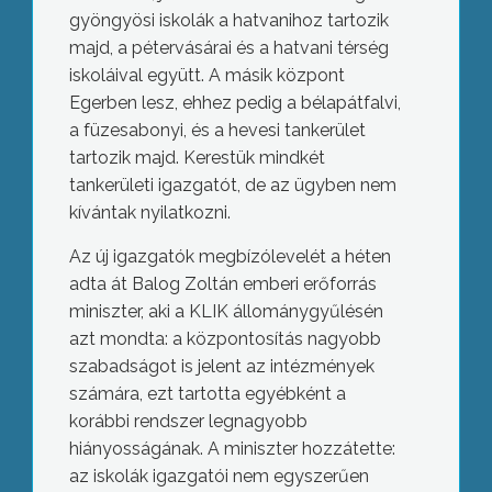
gyöngyösi iskolák a hatvanihoz tartozik
majd, a pétervásárai és a hatvani térség
iskoláival együtt. A másik központ
Egerben lesz, ehhez pedig a bélapátfalvi,
a füzesabonyi, és a hevesi tankerület
tartozik majd. Kerestük mindkét
tankerületi igazgatót, de az ügyben nem
kívántak nyilatkozni.
Az új igazgatók megbízólevelét a héten
adta át Balog Zoltán emberi erőforrás
miniszter, aki a KLIK állománygyűlésén
azt mondta: a központosítás nagyobb
szabadságot is jelent az intézmények
számára, ezt tartotta egyébként a
korábbi rendszer legnagyobb
hiányosságának. A miniszter hozzátette:
az iskolák igazgatói nem egyszerűen