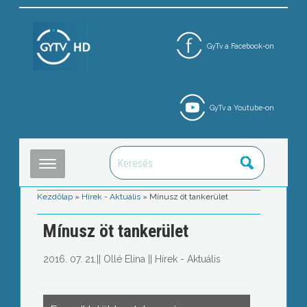
GyTv a Facebook-on
GyTv a Youtube-on
Kezdőlap
»
Hírek - Aktuális
»
Mínusz öt tankerület
Mínusz öt tankerület
2016. 07. 21.
||
Ollé Elina
||
Hírek - Aktuális