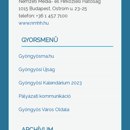
Nemzeti Média- és Hírközlési Hatóság
1015 Budapest, Ostrom u. 23-25
telefon: +36 1 457 7100
www.nmhh.hu
GYORSMENÜ
Gyöngyösma.hu
Gyöngyösi Újság
Gyöngyösi Kalendárium 2023
Pályázati kommunikáció
Gyöngyös Város Oldala
ARCHÍVUM