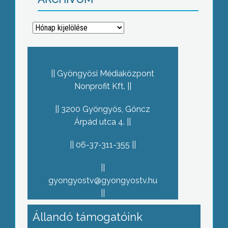
Archívum
Gyöngyösi Médiaközpont
Nonprofit Kft.
3200 Gyöngyös, Göncz
Árpád utca 4.
06-37-311-355
gyongyostv@gyongyostv.hu
Állandó támogatóink