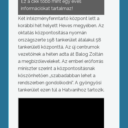
Ez a cikk több mint egy éves
információkat tartalmaz!
Két intézményfenntartó központ lett a
korábbi hét helyett Heves megyében. Az
oktatás központosítása nyomán
országszerte 198 tankerület átalakul 58
tankerületi központtá. Az új centrumok
vezetőinek a héten adta át Balog Zoltán
a megbízóleveleket. Az emberi erőforrás
miniszter szerint a központosításnak
köszönhetően „szabadabban lehet a
rendszerben gondolkodni”. A gyöngyösi
tankerület ezen túl a Hatvanihoz tartozik.