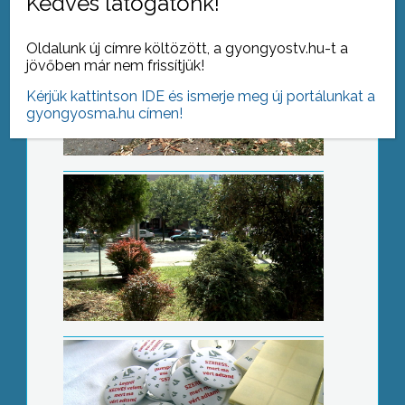
Kedves látogatónk!
Oldalunk új címre költözött, a gyongyostv.hu-t a
Csinosítják
jövőben már nem frissítjük!
Kérjük kattintson IDE és ismerje meg új portálunkat a
gyongyosma.hu címen!
Céges véradás