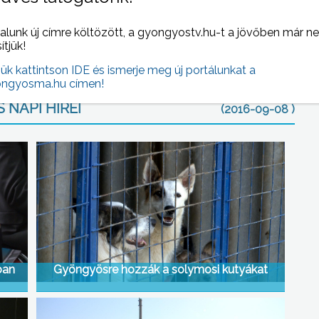
sági ösztöndíjakat is átadtak, majd Hiesz György
 tiszteletbeli lakóivá fogatta, és átadta a város kulcsát.
alunk új címre költözött, a gyongyostv.hu-t a jövőben már n
sítjük!
jük kattintson IDE és ismerje meg új portálunkat a
ngyosma.hu címen!
 NAPI HÍREI
(2016-09-08 )
ban
Gyöngyösre hozzák a solymosi kutyákat