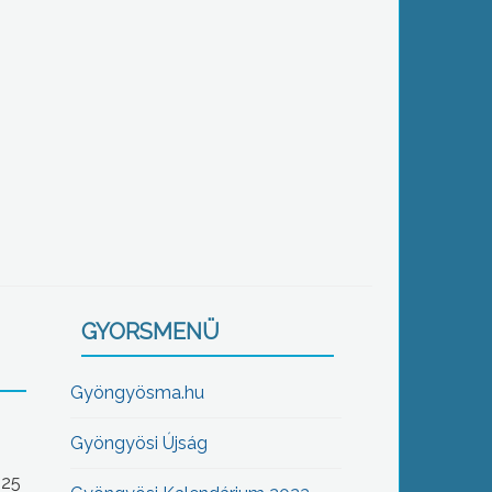
GYORSMENÜ
Gyöngyösma.hu
Gyöngyösi Újság
-25