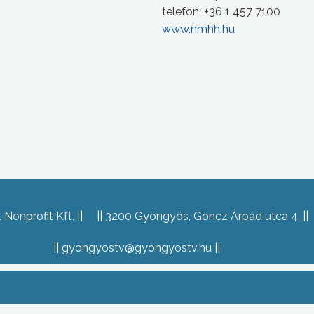
telefon: +36 1 457 7100
www.nmhh.hu
Nonprofit Kft.
3200 Gyöngyös, Göncz Árpád utca 4.
gyongyostv@gyongyostv.hu