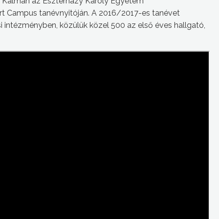
ai Kálmán az Eszterházy Károly Egyetem
rt Campus tanévnyitóján. A 2016/2017-es tanévet
 intézményben, közülük közel 500 az első éves hallgató,