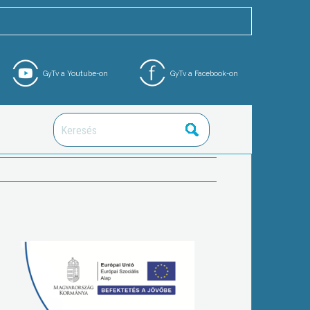
GyTv a Youtube-on
GyTv a Facebook-on