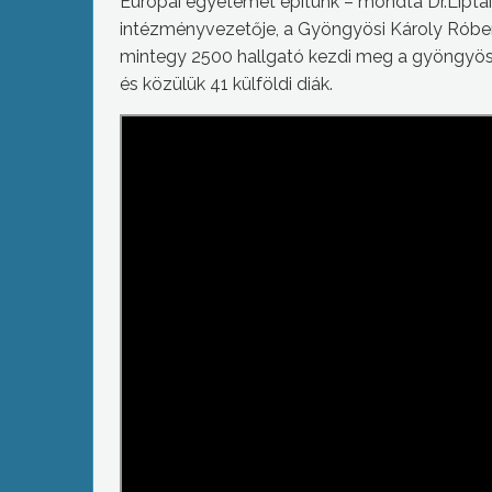
Európai egyetemet építünk – mondta Dr.Lipt
intézményvezetője, a Gyöngyösi Károly Róbe
mintegy 2500 hallgató kezdi meg a gyöngyösi
és közülük 41 külföldi diák.