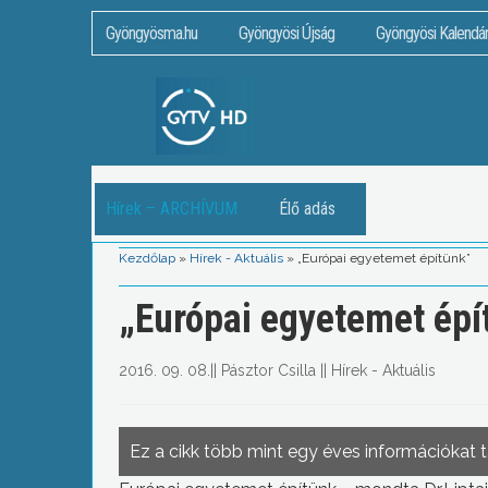
Gyöngyösma.hu
Gyöngyösi Újság
Gyöngyösi Kalendá
Hírek – ARCHÍVUM
Élő adás
Kezdőlap
»
Hírek - Aktuális
»
„Európai egyetemet építünk”
„Európai egyetemet épí
2016. 09. 08.
||
Pásztor Csilla
||
Hírek - Aktuális
Ez a cikk több mint egy éves információkat 