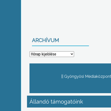
ARCHÍVUM
Archívum
Gyöngyösi Médiaközpont 
Állandó támogatóink