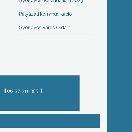
Gyöngyösi Kalendárium 2023
Pályázati kommunikáció
Gyöngyös Város Oldala
06-37-311-355