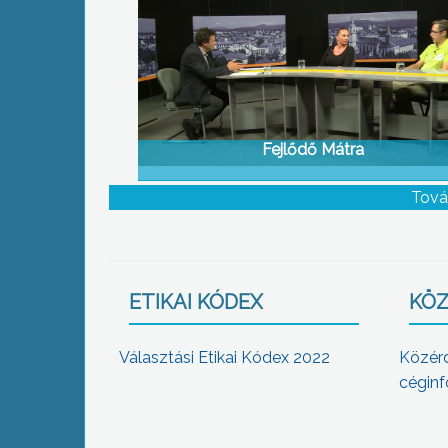
Fejlődő Mátra
Tová
ETIKAI KÓDEX
KÖZ
Választási Etikai Kódex 2022
Közér
céginf