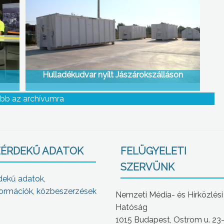
Hulladékudvar nyílt Jászárokszálláson
bb az archívumra
ÉRDEKŰ ADATOK
FELÜGYELETI
SZERVÜNK
dekű adatok,
ormációk, közbeszerzések
Nemzeti Média- és Hírközlési
Hatóság
1015 Budapest, Ostrom u. 23