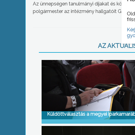
Az ünnepségen tanulmányi díjakat és köztársa
polgármester az intézmény hallgatóit Gyöngyös
Old
fris
Kér
gyo
AZ AKTUÁLIS
Küldöttválasztás a megyei iparkamará