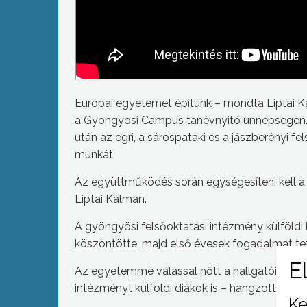
Európai egyetemet építünk – mondta Liptai 
a Gyöngyösi Campus tanévnyitó ünnepségén. E
után az egri, a sárospataki és a jászberényi 
munkát.
Az együttműködés során egységesíteni kell a 
Liptai Kálmán.
A gyöngyösi felsőoktatási intézmény külföldi
köszöntötte, majd első évesek fogadalmat tet
Az egyetemmé válással nőtt a hallgatói létsz
intézményt külföldi diákok is – hangzott el a
Ke