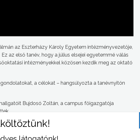
Kálmán az Eszterházy Károly Egyetem intézményvezetője,
z az első tanév, hogy a július elsejei egyetemmé válás
felsőoktatási intézményekkel közösen kezdik meg az oktató
gondolatokat, a célokat – hangsúlyozta a tanévnyitón
 hallgatóit Bujdosó Zoltán, a campus főigazgatója
tek.
ám is, és az idén szép számmal választották az
z ünnepségen.
dves látogatónk!