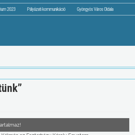
rium 2023
Pályázati kommunikáció
Gyöngyös Város Oldala
tünk”
tartalmaz!