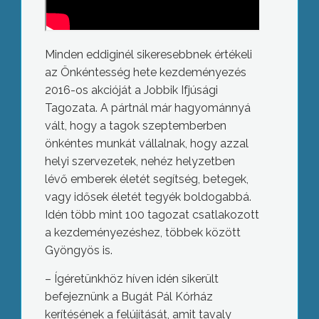
Minden eddiginél sikeresebbnek értékeli
az Önkéntesség hete kezdeményezés
2016-os akcióját a Jobbik Ifjúsági
Tagozata. A pártnál már hagyománnyá
vált, hogy a tagok szeptemberben
önkéntes munkát vállalnak, hogy azzal
helyi szervezetek, nehéz helyzetben
lévő emberek életét segítség, betegek,
vagy idősek életét tegyék boldogabbá.
Idén több mint 100 tagozat csatlakozott
a kezdeményezéshez, többek között
Gyöngyös is.
– Ígéretünkhöz híven idén sikerült
befejeznünk a Bugát Pál Kórház
kerítésének a felújítását, amit tavaly