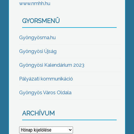
www.nmhh.hu
GYORSMENÜ
Gyöngyösma.hu
Gyöngyösi Újság
Gyöngyösi Kalendárium 2023
Pályázati kommunikáció
Gyöngyös Város Oldala
ARCHÍVUM
Archívum