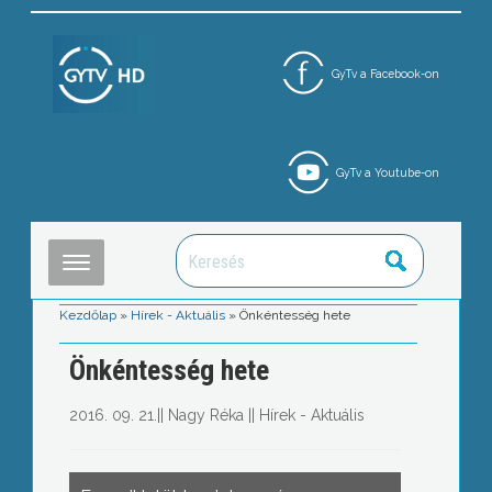
GyTv a Facebook-on
GyTv a Youtube-on
Kezdőlap
»
Hírek - Aktuális
»
Önkéntesség hete
Önkéntesség hete
2016. 09. 21.
||
Nagy Réka
||
Hírek - Aktuális