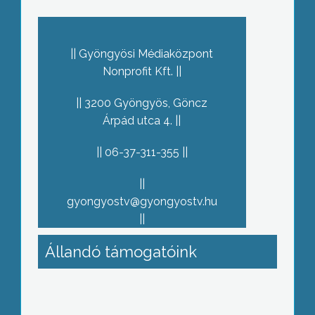
Gyöngyösi Médiaközpont
Nonprofit Kft.
3200 Gyöngyös, Göncz
Árpád utca 4.
06-37-311-355
gyongyostv@gyongyostv.hu
Állandó támogatóink