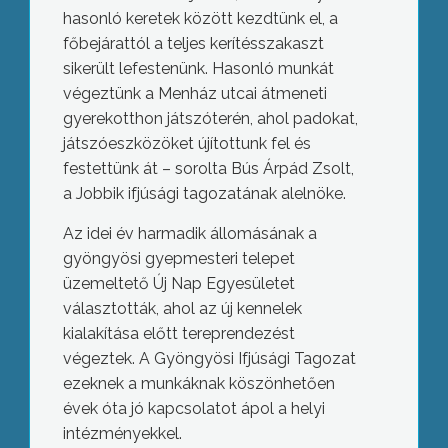
hasonló keretek között kezdtünk el, a
főbejárattól a teljes kerítésszakaszt
sikerült lefestenünk. Hasonló munkát
végeztünk a Menház utcai átmeneti
gyerekotthon játszóterén, ahol padokat,
játszóeszközöket újítottunk fel és
festettünk át – sorolta Bús Árpád Zsolt,
a Jobbik ifjúsági tagozatának alelnöke.
Az idei év harmadik állomásának a
gyöngyösi gyepmesteri telepet
üzemeltető Új Nap Egyesületet
választották, ahol az új kennelek
kialakítása előtt tereprendezést
végeztek. A Gyöngyösi Ifjúsági Tagozat
ezeknek a munkáknak köszönhetően
évek óta jó kapcsolatot ápol a helyi
intézményekkel.