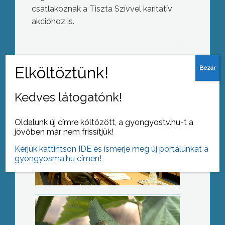
csatlakoznak a Tiszta Szívvel karitatív
Fontos döntések: jégpálya,
akcióhoz is.
kitüntetések
AZ AKTUÁLIS NAPI HÍREI
Kedves látogatónk!
(2016-09-21 )
Poloskainvázió
Oldalunk új címre költözött, a gyongyostv.hu-t a
jövőben már nem frissítjük!
Kérjük kattintson IDE és ismerje meg új portálunkat a
gyongyosma.hu címen!
Osztálytalálkozó, ötven év után