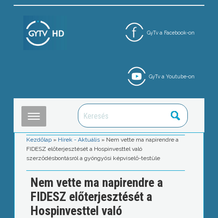
GyTv a Facebook-on
GyTv a Youtube-on
Kezdőlap
»
Hírek - Aktuális
»
Nem vette ma napirendre a
FIDESZ előterjesztését a Hospinvesttel való
szerződésbontásról a gyöngyösi képviselő-testüle
Nem vette ma napirendre a
FIDESZ előterjesztését a
Hospinvesttel való