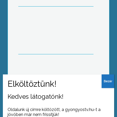
A városi könyvtár rendhagyó játékkal
ünnepli a város 675. évfordulóját.
Kedves látogatónk!
Tovább az archívumra
Oldalunk új címre költözött, a gyongyostv.hu-t a
jövőben már nem frissítjük!