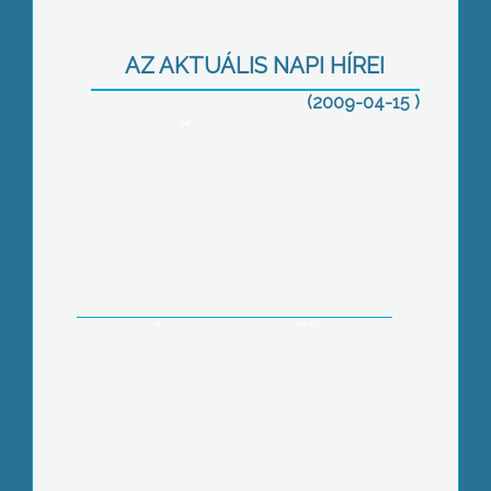
Áprilisi ülésükön a gyöngyösi
AZ AKTUÁLIS NAPI HÍREI
képviselők szentesítették az Út a
munkához-program
(2009-04-15 )
közfoglalkoztatási tervét
350 ezer forinttal a mentőállomást, két
műszerrel pedig a kórház
gyermekosztályát támogatja a
Mosolyért Közhasznú Egyesület
Megnyitott az Orczy kastély kertje