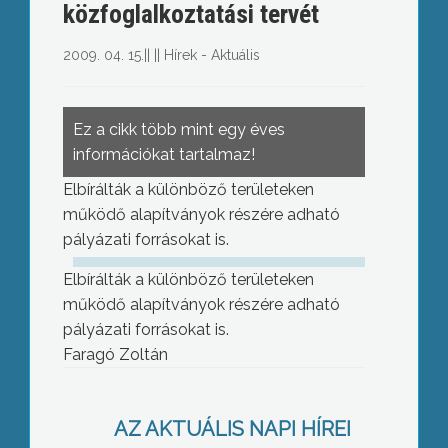
közfoglalkoztatási tervét
2009. 04. 15.
||
||
Hírek - Aktuális
Ez a cikk több mint egy éves
információkat tartalmaz!
Elbírálták a különböző területeken
működő alapítványok részére adható
pályázati forrásokat is.
Elbírálták a különböző területeken
működő alapítványok részére adható
pályázati forrásokat is.
Faragó Zoltán
Nem vette ma napirendre a FIDESZ
AZ AKTUÁLIS NAPI HÍREI
előterjesztését a Hospinvesttel való