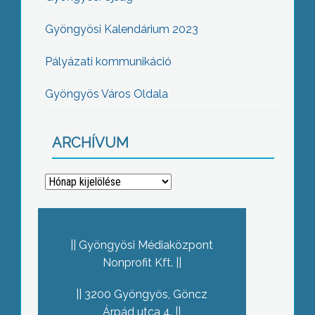
Gyöngyösi Kalendárium 2023
Pályázati kommunikáció
Gyöngyös Város Oldala
ARCHÍVUM
Archívum
Gyöngyösi Médiaközpont
Nonprofit Kft.
3200 Gyöngyös, Göncz
Árpád utca 4.