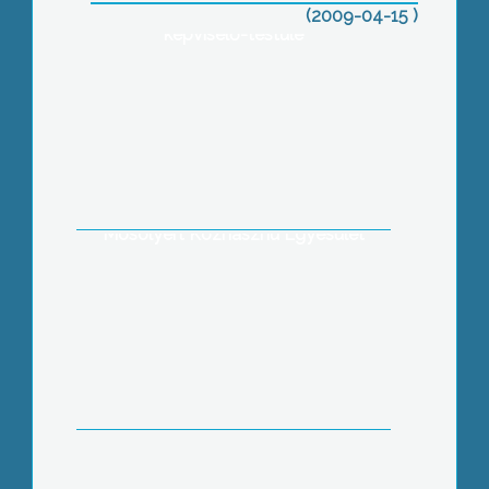
szerződésbontásról a gyöngyösi
(2009-04-15 )
képviselő-testüle
350 ezer forinttal a mentőállomást, két
műszerrel pedig a kórház
gyermekosztályát támogatja a
Mosolyért Közhasznú Egyesület
Megnyitott az Orczy kastély kertje