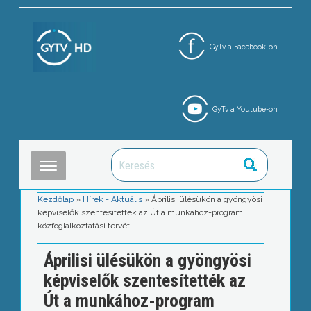
GyTv a Facebook-on
GyTv a Youtube-on
Kezdőlap
»
Hírek - Aktuális
»
Áprilisi ülésükön a gyöngyösi
képviselők szentesítették az Út a munkához-program
közfoglalkoztatási tervét
Áprilisi ülésükön a gyöngyösi
képviselők szentesítették az
Út a munkához-program