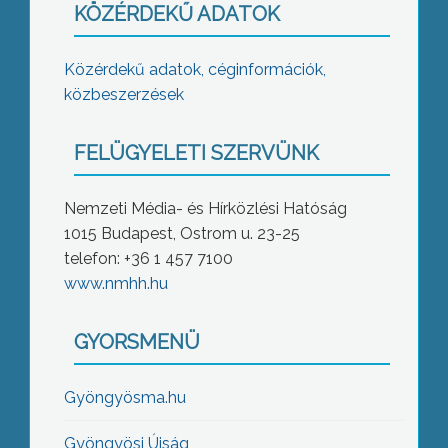
KÖZÉRDEKŰ ADATOK
Közérdekű adatok, céginformációk,
közbeszerzések
FELÜGYELETI SZERVÜNK
Nemzeti Média- és Hírközlési Hatóság
1015 Budapest, Ostrom u. 23-25
telefon: +36 1 457 7100
www.nmhh.hu
GYORSMENÜ
Gyöngyösma.hu
Gyöngyösi Újság