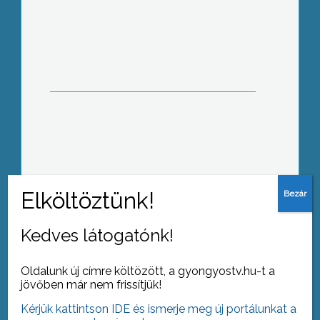
A városi könyvtár rendhagyó játékkal
ünnepli a város 675. évfordulóját.
Kedves látogatónk!
Tovább az archívumra
Oldalunk új címre költözött, a gyongyostv.hu-t a
jövőben már nem frissítjük!
Kérjük kattintson IDE és ismerje meg új portálunkat a