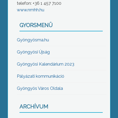
telefon: +36 1 457 7100
www.nmhh.hu
GYORSMENÜ
Gyöngyösma.hu
Gyöngyösi Újság
Gyöngyösi Kalendárium 2023
Pályázati kommunikáció
Gyöngyös Város Oldala
ARCHÍVUM