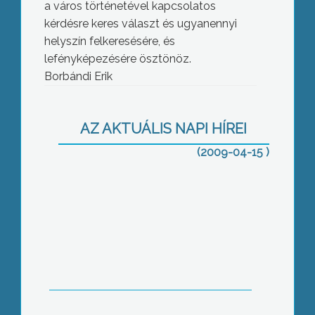
a város történetével kapcsolatos
kérdésre keres választ és ugyanennyi
helyszín felkeresésére, és
lefényképezésére ösztönöz.
Borbándi Erik
Nem vette ma napirendre a FIDESZ
előterjesztését a Hospinvesttel való
AZ AKTUÁLIS NAPI HÍREI
szerződésbontásról a gyöngyösi
(2009-04-15 )
képviselő-testüle
Áprilisi ülésükön a gyöngyösi
képviselők szentesítették az Út a
munkához-program
közfoglalkoztatási tervét