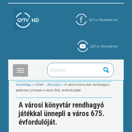
GyTv a Facebook-on
GyTv a Youtube-on
Kezdőlap
»
Hírek - Aktuális
»
A városi könyvtár rendhagyó
játékkal ünnepli a város 675. évfordulóját.
A városi könyvtár rendhagyó
játékkal ünnepli a város 675.
évfordulóját.