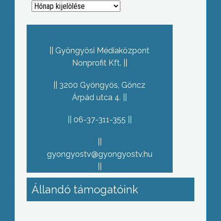
Archívum
Gyöngyösi Médiaközpont
Nonprofit Kft.
3200 Gyöngyös, Göncz
Árpád utca 4.
06-37-311-355
gyongyostv@gyongyostv.hu
Állandó támogatóink