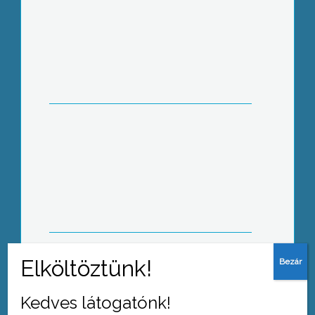
350 ezer forinttal a mentőállomást, két
műszerrel pedig a kórház
gyermekosztályát támogatja a
Mosolyért Közhasznú Egyesület
Megnyitott az Orczy kastély kertje
Kedves látogatónk!