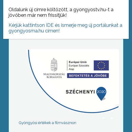
Oldalunk új címre költözött, a gyongyostv.hu-t a
jövőben már nem frissítjük!
Tovább az archívumra
Kérjük kattintson IDE és ismerje meg új portálunkat a
gyongyosma.hu címen!
Gyöngyösi értékek a filmvásznon