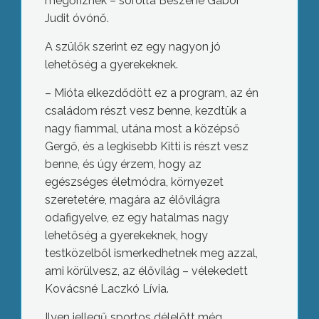
megőriznek – sorolta Beszéné Gábor
Judit óvónő.
A szülők szerint ez egy nagyon jó
lehetőség a gyerekeknek.
– Mióta elkezdődött ez a program, az én
családom részt vesz benne, kezdtük a
nagy fiammal, utána most a középső
Gergő, és a legkisebb Kitti is részt vesz
benne, és úgy érzem, hogy az
egészséges életmódra, környezet
szeretetére, magára az élővilágra
odafigyelve, ez egy hatalmas nagy
lehetőség a gyerekeknek, hogy
testközelből ismerkedhetnek meg azzal,
ami körülvesz, az élővilág – vélekedett
Kovácsné Laczkó Lívia.
Ilyen jellegű sportos délelőtt még