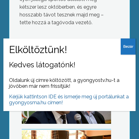
kétszer lesz októberben, és egyre
hosszabb távot tesznek majd meg –
Postázzák a kérdőíveket
tette hozzá a tagóvoda vezető.
AZ AKTUÁLIS NAPI HÍREI
Kedves látogatónk!
(2016-10-10 )
Autista gyerekek fejlesztése
Oldalunk új címre költözött, a gyongyostv.hu-t a
jövőben már nem frissítjük!
Kérjük kattintson IDE és ismerje meg új portálunkat a
gyongyosma.hu címen!
Könyves vasárnap