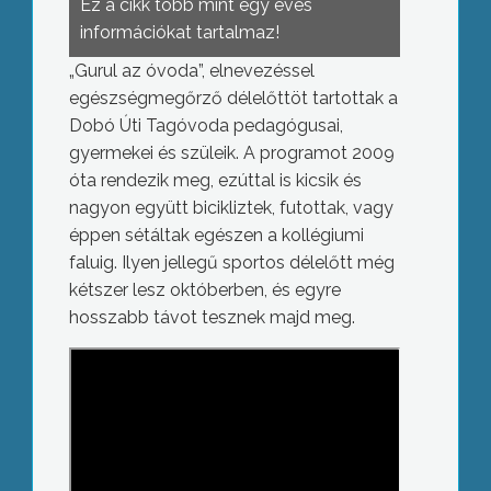
Ez a cikk több mint egy éves
információkat tartalmaz!
„Gurul az óvoda”, elnevezéssel
egészségmegőrző délelőttöt tartottak a
Dobó Úti Tagóvoda pedagógusai,
gyermekei és szüleik. A programot 2009
óta rendezik meg, ezúttal is kicsik és
nagyon együtt bicikliztek, futottak, vagy
éppen sétáltak egészen a kollégiumi
faluig. Ilyen jellegű sportos délelőtt még
kétszer lesz októberben, és egyre
hosszabb távot tesznek majd meg.