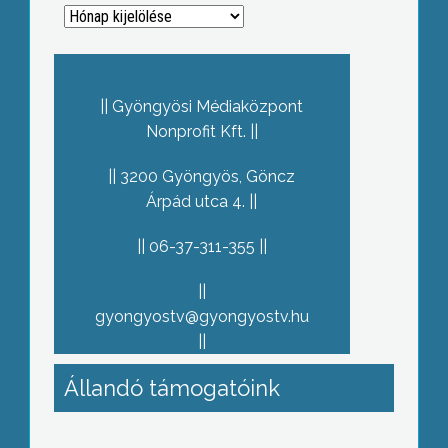
Archívum
Gyöngyösi Médiaközpont
Nonprofit Kft.
3200 Gyöngyös, Göncz
Árpád utca 4.
06-37-311-355
gyongyostv@gyongyostv.hu
Állandó támogatóink