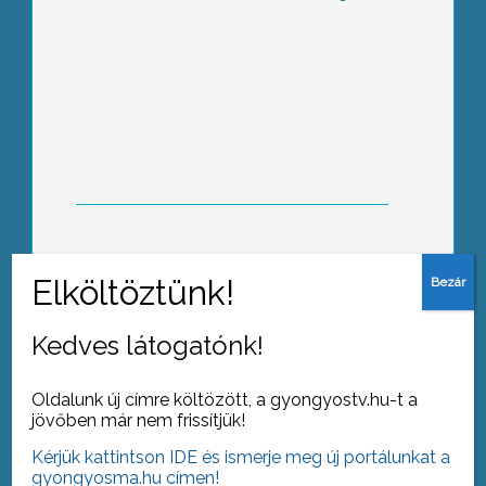
Hétfőn megkezdik a zöldhulladékok
szelektív begyűjtését az AVE
Gyöngyös Kft. dolgozói
Elsőként a II. Rákóczi Ferenc Általános
iskolával írt alá együttműködési
megállapodást a Mátra Múzeum
Kedves látogatónk!
Oldalunk új címre költözött, a gyongyostv.hu-t a
jövőben már nem frissítjük!
Kérjük kattintson IDE és ismerje meg új portálunkat a
áklyás felvonulással majd hajnalig
gyongyosma.hu címen!