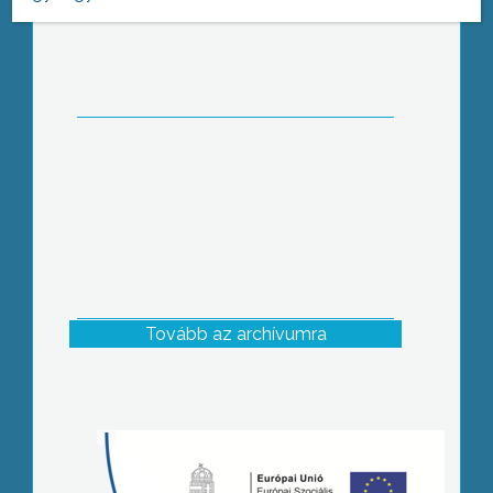
tartó bulival búcsúztak a Károly
Róbert Főiskola végzős hallgatói az
intézménytől és a várostól
Tovább az archívumra