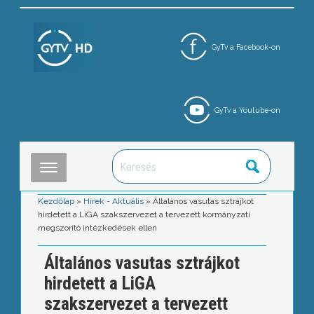
GyTv a Facebook-on
GyTv a Youtube-on
Kezdőlap
»
Hírek - Aktuális
»
Általános vasutas sztrájkot
hirdetett a LiGA szakszervezet a tervezett kormányzati
megszorító intézkedések ellen
Általános vasutas sztrájkot
hirdetett a LiGA
szakszervezet a tervezett