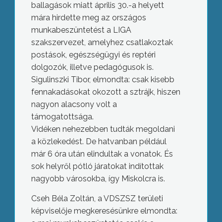
ballagások miatt április 30.-a helyett
mára hirdette meg az országos
munkabeszüntetést a LIGA
szakszervezet, amelyhez csatlakoztak
postások, egészségügyi és reptéri
dolgozók, illetve pedagógusok is.
Sigulinszki Tibor, elmondta: csak kisebb
fennakadásokat okozott a sztrájk, hiszen
nagyon alacsony volt a
támogatottsága.
Vidéken nehezebben tudták megoldani
a közlekedést. De hatvanban például
már 6 óra után elindultak a vonatok. És
sok helyről pótló járatokat indítottak
nagyobb városokba, így Miskolcra is.
Cseh Béla Zoltán, a VDSZSZ területi
képviselője megkeresésünkre elmondta: