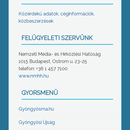
Közérdekű adatok, céginformációk,
közbeszerzések
FELÜGYELETI SZERVÜNK
Nemzeti Média- és Hírközlési Hatóság
1015 Budapest, Ostrom u. 23-25
telefon: +36 1 457 7100
www.nmhh.hu
GYORSMENÜ
Gyöngyösma.hu
Gyöngyösi Újság