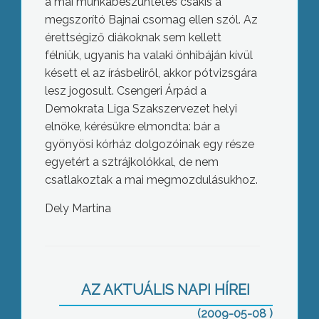
a mai munkabeszüntetés csakis a
megszorító Bajnai csomag ellen szól. Az
érettségiző diákoknak sem kellett
félniük, ugyanis ha valaki önhibáján kívül
késett el az írásbeliről, akkor pótvizsgára
lesz jogosult. Csengeri Árpád a
Demokrata Liga Szakszervezet helyi
elnöke, kérésükre elmondta: bár a
gyönyösi kórház dolgozóinak egy része
egyetért a sztrájkolókkal, de nem
csatlakoztak a mai megmozdulásukhoz.
Dely Martina
Frontálisan ütközött két
személygépkocsi Gyöngyös és
Gyöngyöspata között
AZ AKTUÁLIS NAPI HÍREI
(2009-05-08 )