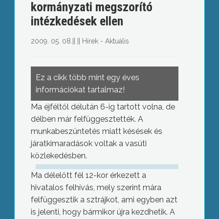
kormányzati megszorító
intézkedések ellen
2009. 05. 08.
||
||
Hírek - Aktuális
Ez a cikk több mint egy éves
információkat tartalmaz!
Ma éjféltől délután 6-ig tartott volna, de
délben már felfüggesztették. A
munkabeszüntetés miatt késések és
járatkimaradások voltak a vasúti
közlekedésben.
Ma délelőtt fél 12-kor érkezett a
hivatalos felhívás, mely szerint mára
felfüggesztik a sztrájkot, ami egyben azt
is jelenti, hogy bármikor újra kezdhetik. A