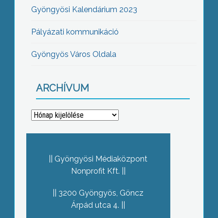
Gyöngyösi Kalendárium 2023
Pályázati kommunikáció
Gyöngyös Város Oldala
ARCHÍVUM
Archívum
Gyöngyösi Médiaközpont
Nonprofit Kft.
3200 Gyöngyös, Göncz
Árpád utca 4.