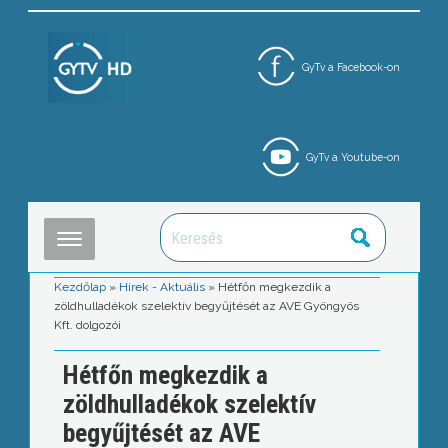
GyTv a Facebook-on
GyTv a Youtube-on
Kezdőlap
»
Hírek - Aktuális
»
Hétfőn megkezdik a
zöldhulladékok szelektív begyűjtését az AVE Gyöngyös
Kft. dolgozói
Hétfőn megkezdik a
zöldhulladékok szelektív
begyűjtését az AVE