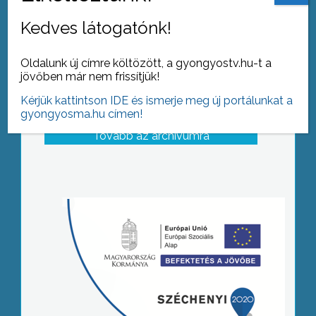
Kedves látogatónk!
Oldalunk új címre költözött, a gyongyostv.hu-t a
jövőben már nem frissítjük!
Kérjük kattintson IDE és ismerje meg új portálunkat a
gyongyosma.hu címen!
Tovább az archívumra