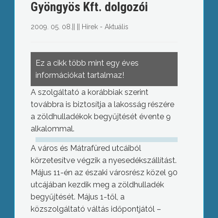
Gyöngyös Kft. dolgozói
2009. 05. 08.
||
||
Hírek - Aktuális
Ez a cikk több mint egy éves
információkat tartalmaz!
A szolgáltató a korábbiak szerint
továbbra is biztosítja a lakosság részére
a zöldhulladékok begyűjtését évente 9
alkalommal.
A város és Mátrafüred utcáiból
körzetesítve végzik a nyesedékszállítást.
Május 11-én az északi városrész közel 90
utcájában kezdik meg a zöldhulladék
begyűjtését. Május 1-től, a
közszolgáltató váltás időpontjától –