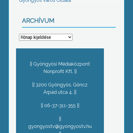
Gyöngyös Város Oldala
ARCHÍVUM
Archívum
Gyöngyösi Médiaközpont
Nonprofit Kft.
3200 Gyöngyös, Göncz
Árpád utca 4.
06-37-311-355
gyongyostv@gyongyostv.hu