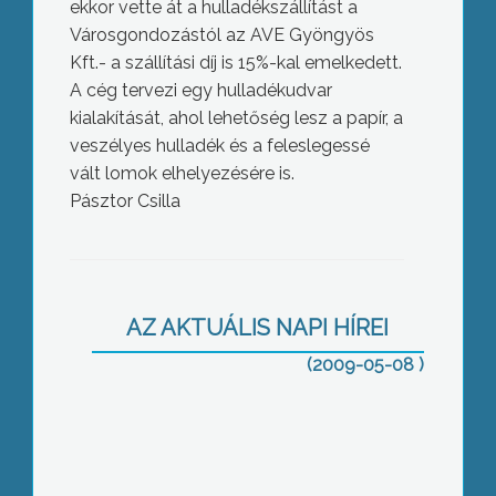
ekkor vette át a hulladékszállítást a
Városgondozástól az AVE Gyöngyös
Kft.- a szállítási díj is 15%-kal emelkedett.
A cég tervezi egy hulladékudvar
kialakítását, ahol lehetőség lesz a papír, a
veszélyes hulladék és a feleslegessé
vált lomok elhelyezésére is.
Pásztor Csilla
Általános vasutas sztrájkot hirdetett a
LiGA szakszervezet a tervezett
AZ AKTUÁLIS NAPI HÍREI
kormányzati megszorító intézkedések
ellen
(2009-05-08 )
Frontálisan ütközött két