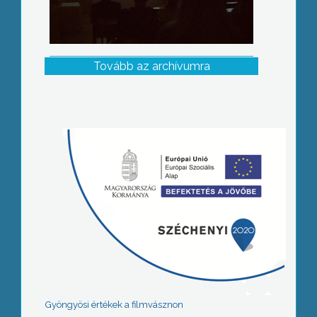
Tovább az archívumra
Gyöngyösi értékek a filmvásznon