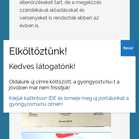
ellenőrzéseket tart, de a megelőzés
szándékával előadásokat és
versenyeket is rendeztek ebben az
Az év vállalkozói
évben is.
AZ AKTUÁLIS NAPI HÍREI
Kedves látogatónk!
(2016-12-08 )
Jótékonysági sütivásár
Oldalunk új címre költözött, a gyongyostv.hu-t a
jövőben már nem frissítjük!
Kérjük kattintson IDE és ismerje meg új portálunkat a
gyongyosma.hu címen!
Színház ajándékba