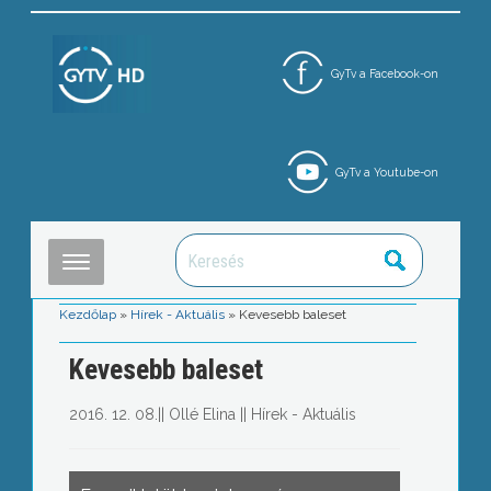
GyTv a Facebook-on
GyTv a Youtube-on
Kezdőlap
»
Hírek - Aktuális
»
Kevesebb baleset
Kevesebb baleset
2016. 12. 08.
||
Ollé Elina
||
Hírek - Aktuális