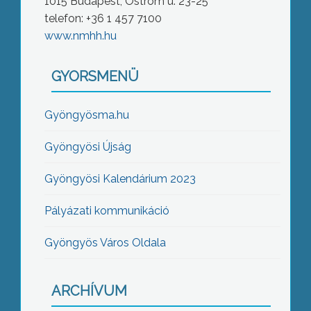
1015 Budapest, Ostrom u. 23-25
telefon: +36 1 457 7100
www.nmhh.hu
GYORSMENÜ
Gyöngyösma.hu
Gyöngyösi Újság
Gyöngyösi Kalendárium 2023
Pályázati kommunikáció
Gyöngyös Város Oldala
ARCHÍVUM