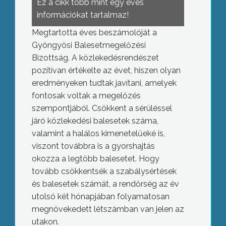
Ez a cikk több mint egy éves
információkat tartalmaz!
Megtartotta éves beszámolóját a
Gyöngyösi Balesetmegelőzési
Bizottság. A közlekedésrendészet
pozitívan értékelte az évet, hiszen olyan
eredményeken tudtak javítani, amelyek
fontosak voltak a megelőzés
szempontjából. Csökkent a sérüléssel
járó közlekedési balesetek száma,
valamint a halálos kimenetelűeké is,
viszont továbbra is a gyorshajtás
okozza a legtöbb balesetet. Hogy
tovább csökkentsék a szabálysértések
és balesetek számát, a rendőrség az év
utolsó két hónapjában folyamatosan
megnövekedett létszámban van jelen az
utakon.