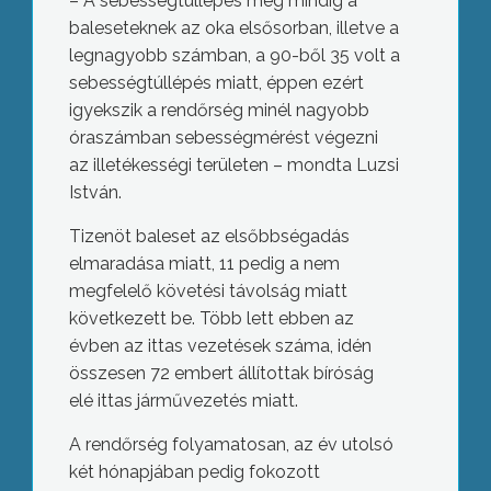
– A sebességtúllépés még mindig a
baleseteknek az oka elsősorban, illetve a
legnagyobb számban, a 90-ből 35 volt a
sebességtúllépés miatt, éppen ezért
igyekszik a rendőrség minél nagyobb
óraszámban sebességmérést végezni
az illetékességi területen – mondta Luzsi
István.
Tizenöt baleset az elsőbbségadás
elmaradása miatt, 11 pedig a nem
megfelelő követési távolság miatt
következett be. Több lett ebben az
évben az ittas vezetések száma, idén
összesen 72 embert állítottak bíróság
elé ittas járművezetés miatt.
A rendőrség folyamatosan, az év utolsó
két hónapjában pedig fokozott