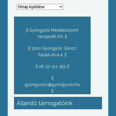
Archívum
Gyöngyösi Médiaközpont
Nonprofit Kft.
3200 Gyöngyös, Göncz
Árpád utca 4.
06-37-311-355
gyongyostv@gyongyostv.hu
Állandó támogatóink