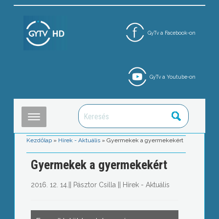
GyTv a Facebook-on
GyTv a Youtube-on
Kezdőlap
»
Hírek - Aktuális
»
Gyermekek a gyermekekért
Gyermekek a gyermekekért
2016. 12. 14.
||
Pásztor Csilla
||
Hírek - Aktuális