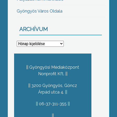
Gyöngyös Város Oldala
ARCHÍVUM
Archívum
Gyöngyösi Médiaközpont
Nonprofit Kft.
3200 Gyöngyös, Göncz
Árpád utca 4.
06-37-311-355