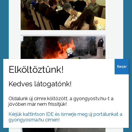
Az ünnep veszélyei
Fejlesztések
Kedves látogatónk!
Oldalunk új címre költözött, a gyongyostv.hu-t a
jövőben már nem frissítjük!
Borszalon
Kérjük kattintson IDE és ismerje meg új portálunkat a
gyongyosma.hu címen!