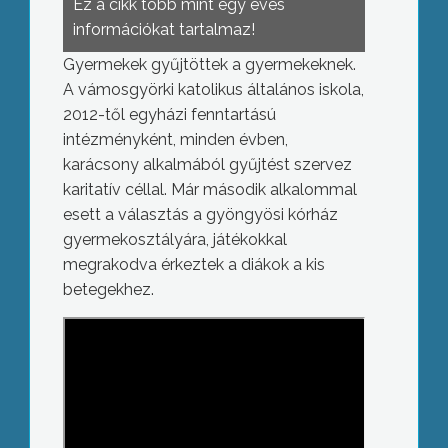
Ez a cikk több mint egy éves
információkat tartalmaz!
Gyermekek gyűjtöttek a gyermekeknek.
A vámosgyörki katolikus általános iskola,
2012-től egyházi fenntartású
intézményként, minden évben,
karácsony alkalmából gyűjtést szervez
karitatív céllal. Már második alkalommal
esett a választás a gyöngyösi kórház
gyermekosztályára, játékokkal
megrakodva érkeztek a diákok a kis
betegekhez.