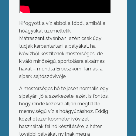
Kifogyott a víz abból a tóból, amiből a
hóágyúkat üzemeltetik
Mátraszentistvánban, ezért csak úgy
tudják karbantartani a pályákat, ha
ivóvízből készítenek mesterséges, de
kiváló minőségű, sportolásra alkalmas
havat – mondta Erbeszkorn Tamás, a
sípark sajtószóvivője.
A mesterséges hó teljesen normális egy
sípályán, jó a szerkezete, ezért is fontos,
hogy rendelkezésre álljon megfelelő
mennyiségű víz a hóágyúzáshoz. Eddig
közel ötezer köbméter ivóvizet
használtak fel hó készítésére, a héten
további pályákat nyitnak meg a