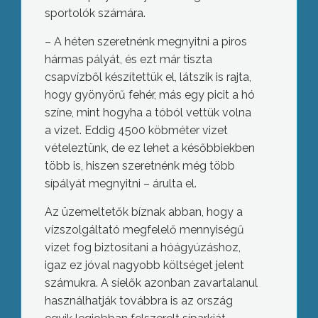
sportolók számára.
– A héten szeretnénk megnyitni a piros
hármas pályát, és ezt már tiszta
csapvízből készítettük el, látszik is rajta,
hogy gyönyörű fehér, más egy picit a hó
színe, mint hogyha a tóból vettük volna
a vizet. Eddig 4500 köbméter vizet
vételeztünk, de ez lehet a későbbiekben
több is, hiszen szeretnénk még több
sípályát megnyitni – árulta el.
Az üzemeltetők bíznak abban, hogy a
vízszolgáltató megfelelő mennyiségű
vizet fog biztosítani a hóágyúzáshoz,
igaz ez jóval nagyobb költséget jelent
számukra. A síelők azonban zavartalanul
használhatják továbbra is az ország