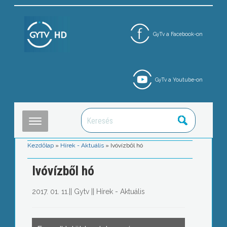
GyTv a Facebook-on
GyTv a Youtube-on
Kezdőlap
»
Hírek - Aktuális
»
Ivóvízből hó
Ivóvízből hó
2017. 01. 11.
||
Gytv
||
Hírek - Aktuális