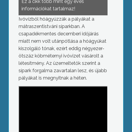
Ez a cikk több mint egy éves
információkat tartalmaz!
Ivóvízből hóágyúzzák a pályákat a
mátraszentistváni síparkban. A
csapadékmentes decemberi időjárás
miatt nem volt utánpótlása a hóágyúkat
kiszolgáló tónak, ezért eddig négyezer-
ötszáz köbméternyi ivóvizet vásárolt a
létesítmény. Az üzemeltetők szerint a
sípark forgalma zavartalan lesz, és újabb
pályákat is megnyitnak a héten.