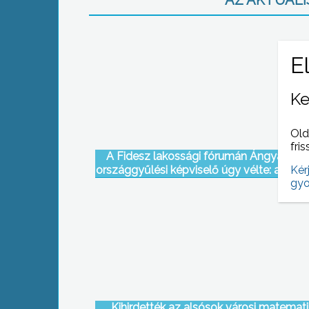
AZ AKTUÁLIS
Ke
Old
fris
A Fidesz lakossági fórumán Ángyán Józ
Kér
országgyűlési képviselő úgy vélte: az or
gyo
irányító multimilliárdosok az ország vag
hordják szét
Kihirdették az alsósok városi matemat