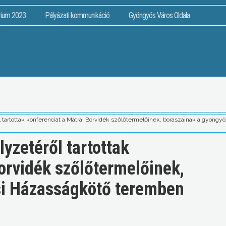
rium 2023
Pályázati kommunikáció
Gyöngyös Város Oldala
l tartottak konferenciát a Mátrai Borvidék szőlőtermelőinek, borászainak a gyöng
lyzetéről tartottak
orvidék szőlőtermelőinek,
si Házasságkötő teremben