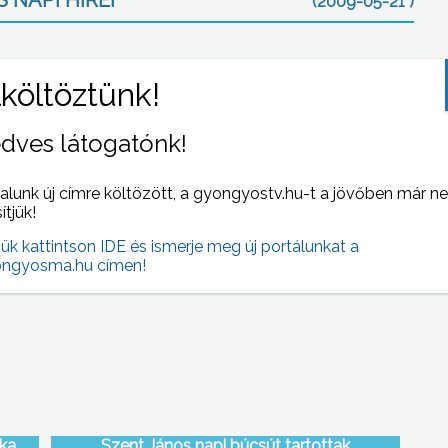
 NAPI HÍREI
(2009-05-21 )
dves látogatónk!
alunk új címre költözött, a gyongyostv.hu-t a jövőben már n
sítjük!
sef
A hegesztők és asztalosok után a szakácsok is
jük kattintson IDE és ismerje meg új portálunkat a
szágot
letették szintfelmérő vizsgáikat
ngyosma.hu címen!
yonát
ika
Szent János napi búcsút tartottak