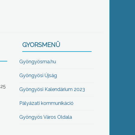
GYORSMENÜ
Gyöngyösma.hu
Gyöngyösi Újság
-25
Gyöngyösi Kalendárium 2023
Pályázati kommunikáció
Gyöngyös Város Oldala