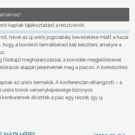
tartalmaz!
ől kaptak tájékoztatást a résztvevők.
ot, mivel az új uniós jogszabály bevezetése miatt a hazai
, hogy a borokról termékleírást kell készíteni, amelyre a
sz.
 földrajzi meghatározással, a borvidék megjelölésével
előírások alapján jelenhetnek meg a piacon. A borkészítési
pnak az uniós termelők. A konferencián elhangzott – a
ai uniós borok versenyképessége bizonyos
 konkurensek átvették a piac egy részét, így új