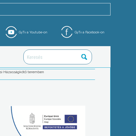
GyTv a Youtube-on
GyTv a Facebook-on
yösi Házasságkötő teremben