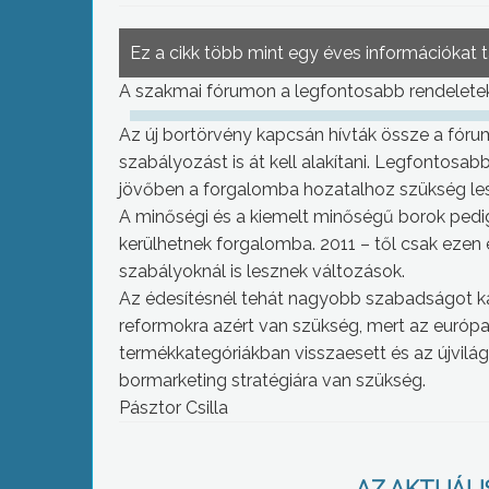
Ez a cikk több mint egy éves információkat 
A szakmai fórumon a legfontosabb rendeletekr
Az új bortörvény kapcsán hívták össze a fórum
szabályozást is át kell alakítani. Legfontosabb
jövőben a forgalomba hozatalhoz szükség le
A minőségi és a kiemelt minőségű borok pedig
kerülhetnek forgalomba. 2011 – től csak ezen 
szabályoknál is lesznek változások.
Az édesítésnél tehát nagyobb szabadságot ka
reformokra azért van szükség, mert az európ
termékkategóriákban visszaesett és az újvilági
bormarketing stratégiára van szükség.
Pásztor Csilla