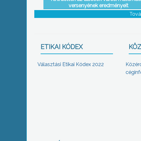
versenyének eredményeit
Tová
ETIKAI KÓDEX
KÖZ
Választási Etikai Kódex 2022
Közér
céginf