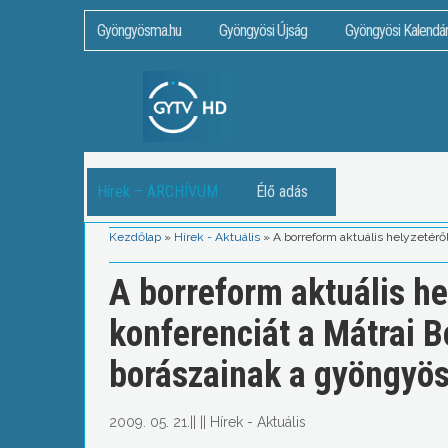
Gyöngyösma.hu
Gyöngyösi Újság
Gyöngyösi Kalendá
Hírek – ARCHÍVUM
Élő adás
Kezdőlap
»
Hírek - Aktuális
»
A borreform aktuális helyzetérő
A borreform aktuális he
konferenciát a Mátrai B
borászainak a gyöngyö
2009. 05. 21.
||
||
Hírek - Aktuális