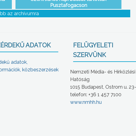
Pusztafogacson
bb az archívumra
ÉRDEKŰ ADATOK
FELÜGYELETI
SZERVÜNK
dekű adatok,
ormációk, közbeszerzések
Nemzeti Média- és Hírközlési
Hatóság
1015 Budapest, Ostrom u. 23
telefon: +36 1 457 7100
www.nmhh.hu