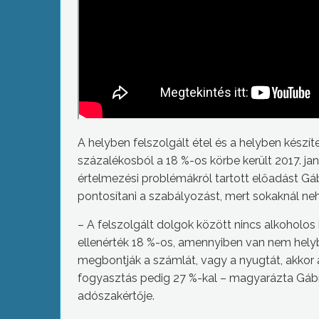
A helyben felszolgált étel és a helyben készít
százalékosból a 18 %-os körbe került 2017. jan
értelmezési problémákról tartott előadást Gá
pontosítani a szabályozást, mert sokaknál ne
– A felszolgált dolgok között nincs alkoholos 
ellenérték 18 %-os, amennyiben van nem helyben 
megbontják a számlát, vagy a nyugtát, akkor 
fogyasztás pedig 27 %-kal – magyarázta Gábri
adószakértője.