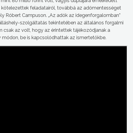
nt 80 millió forint volt, vagyis duplájára emelkedett
 kötelezettek feladatairól, továbbá az adómentességet
ároly Róbert Campuson. „Az adók az idegenforgalomban”
lláshely-szolgáltatás tekintetében az általános forgalmi
m csak az volt, hogy az érintettek tájékozódjanak a
ív módon, be is kapcsolódhattak az ismertetőkbe.