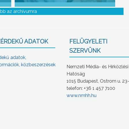
bb az archívumra
ÉRDEKŰ ADATOK
FELÜGYELETI
SZERVÜNK
dekű adatok,
ormációk, közbeszerzések
Nemzeti Média- és Hírközlési
Hatóság
1015 Budapest, Ostrom u. 23
telefon: +36 1 457 7100
www.nmhh.hu