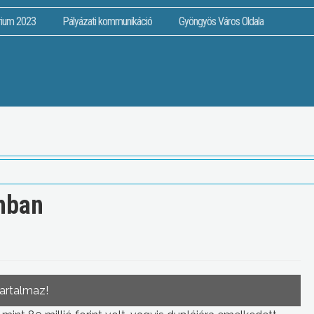
rium 2023
Pályázati kommunikáció
Gyöngyös Város Oldala
mban
tartalmaz!