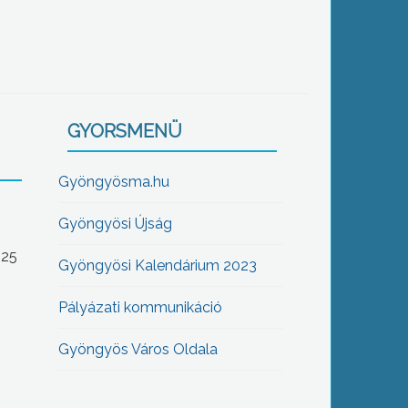
GYORSMENÜ
Gyöngyösma.hu
Gyöngyösi Újság
-25
Gyöngyösi Kalendárium 2023
Pályázati kommunikáció
Gyöngyös Város Oldala