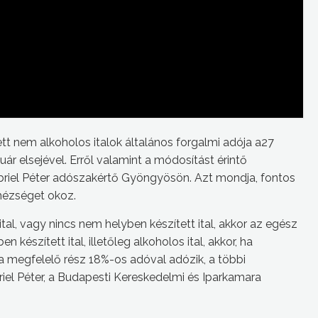
ett nem alkoholos italok általános forgalmi adója a27
uár elsejével. Erről valamint a módosítást érintő
briel Péter adószakértő Gyöngyösön. Azt mondja, fontos
hézséget okoz.
ital, vagy nincs nem helyben készített ital, akkor az egész
készített ital, illetőleg alkoholos ital, akkor, ha
a megfelelő rész 18%-os adóval adózik, a többi
el Péter, a Budapesti Kereskedelmi és Iparkamara