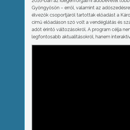
2016-ban az idegenforgalmi adóbevétel több mi
Gyöngyösön – erről, valamint az adószedésre
élvezők csoportjáról tartottak előadást a K
című előadáson szó volt a vendéglátás és szá
adót érintő változásokról. A program célja ne
legfontosabb aktualitásokról, hanem interakt