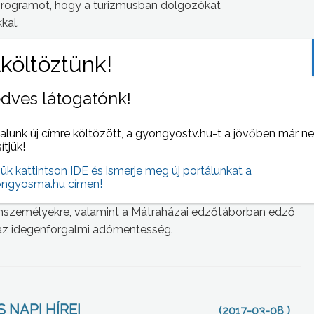
a programot, hogy a turizmusban dolgozókat
kal.
ános forgalmi adóban, ami főleg a vendéglátó ipari
ért gondolta azt az egyesületünk, hogy segítsük a
kről a változásokról tart egy előadást. De azon kívül,
dves látogatónk!
pvető célunk az, hogy a különböző olyan kényes témákat,
atók részéről, azt is interaktív módon meg tudják kérdezni
alunk új címre költözött, a gyongyostv.hu-t a jövőben már n
M menedzsere.
sítjük!
l, az adómentességet élvezők köréről, és az adószedésre
jük kattintson IDE és ismerje meg új portálunkat a
ngyosma.hu címen!
entek.
nszemélyekre, valamint a Mátraházai edzőtáborban edző
k az idegenforgalmi adómentesség.
 NAPI HÍREI
(2017-03-08 )