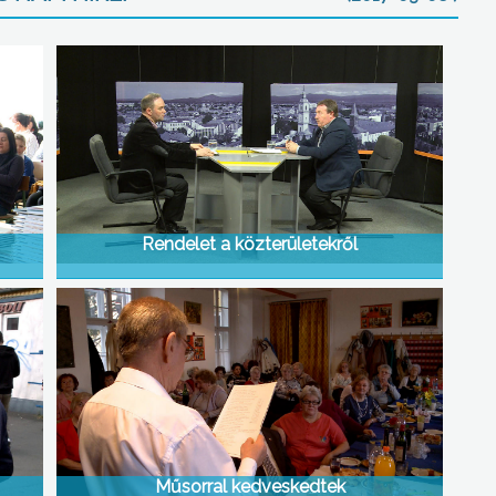
Rendelet a közterületekről
Műsorral kedveskedtek