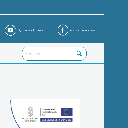
GyTv a Youtube-on
GyTv a Facebook-on