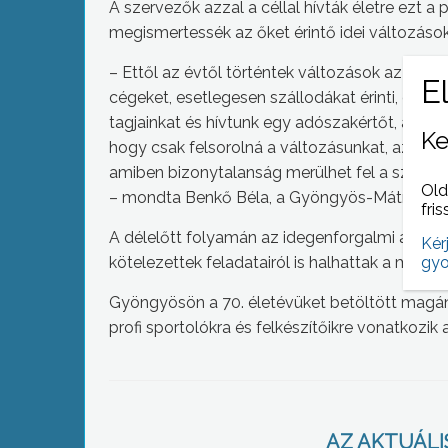
A szervezők azzal a céllal hívták életre ezt 
megismertessék az őket érintő idei változások
– Ettől az évtől történtek változások az által
cégeket, esetlegesen szállodákat érinti, és ez
tagjainkat és hívtunk egy adószakértőt, aki eze
Ke
hogy csak felsorolná a változásunkat, az ala
amiben bizonytalanság merülhet fel a szolgált
Old
– mondta Benkő Béla, a Gyöngyös-Mátra TD
fris
A délelőtt folyamán az idegenforgalmi adóró
Kér
gyo
kötelezettek feladatairól is halhattak a megjel
Gyöngyösön a 70. életévüket betöltött magá
profi sportolókra és felkészítőikre vonatkozi
AZ AKTUÁLIS