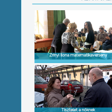
Zrínyi Ilona matematikaverseny
Tisztelet a nőknek