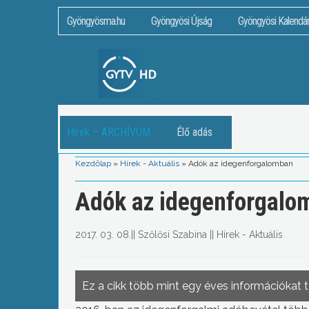
Gyöngyösma.hu
Gyöngyösi Újság
Gyöngyösi Kalendá
Hírek – ARCHÍVUM
Élő adás
Kezdőlap
»
Hírek - Aktuális
»
Adók az idegenforgalomban
Adók az idegenforgalo
2017. 03. 08.
||
Szőlősi Szabina
||
Hírek - Aktuális
Ez a cikk több mint egy éves információkat 