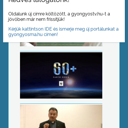
A Föld órája
Oldalunk új címre költözött, a gyongyostv.hu-t a
jövőben már nem frissítjük!
Kérjük kattintson IDE és ismerje meg új portálunkat a
gyongyosma.hu címen!
Örök igazságok