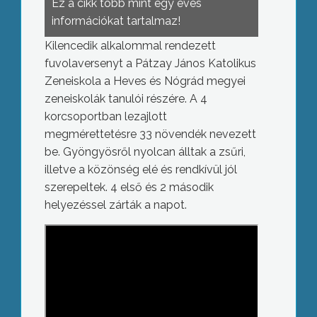
Ez a cikk több mint egy éves
információkat tartalmaz!
Kilencedik alkalommal rendezett
fuvolaversenyt a Pátzay János Katolikus
Zeneiskola a Heves és Nógrád megyei
zeneiskolák tanulói részére. A 4
korcsoportban lezajlott
megmérettetésre 33 növendék nevezett
be. Gyöngyösről nyolcan álltak a zsűri,
illetve a közönség elé és rendkívül jól
szerepeltek. 4 első és 2 második
helyezéssel zárták a napot.