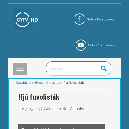
GyTv a Facebook-on
GyTv a Youtube-on
Kezdőlap
»
Hírek - Aktuális
»
Ifjú fuvolisták
Ifjú fuvolisták
2017. 03. 24.
||
Gytv
||
Hírek - Aktuális