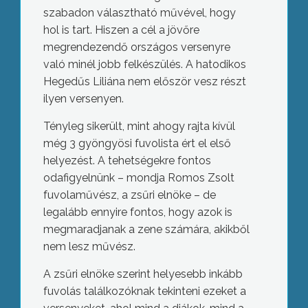
szabadon választható művével, hogy
hol is tart. Hiszen a cél a jövőre
megrendezendő országos versenyre
való minél jobb felkészülés. A hatodikos
Hegedűs Liliána nem először vesz részt
ilyen versenyen.
Tényleg sikerült, mint ahogy rajta kívül
még 3 gyöngyösi fuvolista ért el első
helyezést. A tehetségekre fontos
odafigyelnünk – mondja Romos Zsolt
fuvolaművész, a zsűri elnöke – de
legalább ennyire fontos, hogy azok is
megmaradjanak a zene számára, akikből
nem lesz művész.
A zsűri elnöke szerint helyesebb inkább
fuvolás találkozóknak tekinteni ezeket a