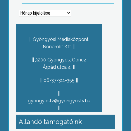
Archívum
Gyöngyösi Médiaközpont
Nonprofit Kft.
3200 Gyöngyös, Göncz
Árpád utca 4.
06-37-311-355
gyongyostv@gyongyostv.hu
Állandó támogatóink