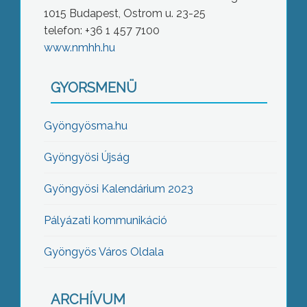
1015 Budapest, Ostrom u. 23-25
telefon: +36 1 457 7100
www.nmhh.hu
GYORSMENÜ
Gyöngyösma.hu
Gyöngyösi Újság
Gyöngyösi Kalendárium 2023
Pályázati kommunikáció
Gyöngyös Város Oldala
ARCHÍVUM