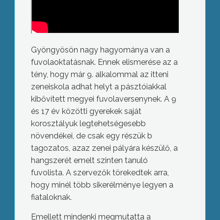
Gyöngyösön nagy hagyománya van a
fuvolaoktatásnak. Ennek elismerése az a
tény, hogy már 9. alkalommal az itteni
zeneiskola adhat helyt a pásztóiakkal
kibővített megyei fuvolaversenynek. A 9
és 17 év közötti gyerekek saját
korosztályuk legtehetségesebb
növendékei, de csak egy részük b
tagozatos, azaz zenei pályára készülő, a
hangszerét emelt szinten tanuló
fuvolista. A szervezők törekedtek arra,
hogy minél több sikerélménye legyen a
fiataloknak.
Emellett mindenki megmutatta a