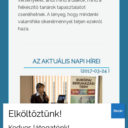
versenyeket, ahol mind a diákok, mind a
felkészítő tanárok tapasztalatot
cserélhetnek. A lényeg, hogy mindenki
valamiféle sikerélménnyel térjen ezekről
haza.
Kevés a beruházás
AZ AKTUÁLIS NAPI HÍREI
(2017-03-24 )
Rákóczi „unokái”
Kedves látogatónk!