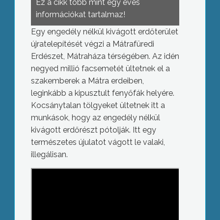
Ez a cikk több mint egy éves
információkat tartalmaz!
Egy engedély nélkül kivágott erdőterület
újratelepítését végzi a Mátrafüredi
Erdészet, Mátraháza térségében. Az idén
negyed millió facsemetét ültetnek el a
szakemberek a Mátra erdeiben,
leginkább a kipusztult fenyőfák helyére.
Kocsánytalan tölgyeket ültetnek itt a
munkások, hogy az engedély nélkül
kivágott erdőrészt pótolják. Itt egy
természetes újulatot vágott le valaki,
illegálisan.