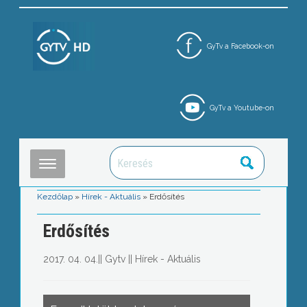
GyTv a Facebook-on
GyTv a Youtube-on
Kezdőlap
»
Hírek - Aktuális
»
Erdősítés
Erdősítés
2017. 04. 04.
||
Gytv
||
Hírek - Aktuális