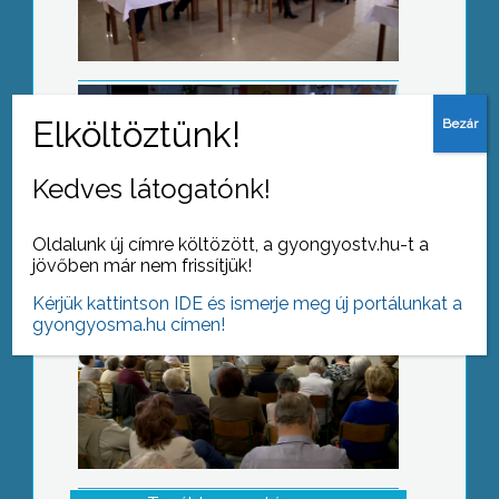
Közelebb istenhez és emberhez
Kedves látogatónk!
Oldalunk új címre költözött, a gyongyostv.hu-t a
jövőben már nem frissítjük!
Kérjük kattintson IDE és ismerje meg új portálunkat a
gyongyosma.hu címen!