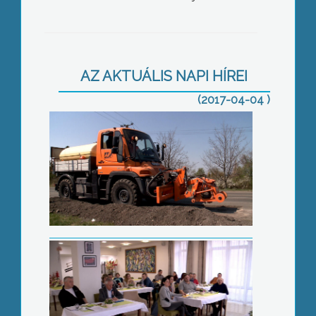
Kátyúznak
AZ AKTUÁLIS NAPI HÍREI
(2017-04-04 )
Százharminc éves a mátrai turizmus
Szavalóverseny