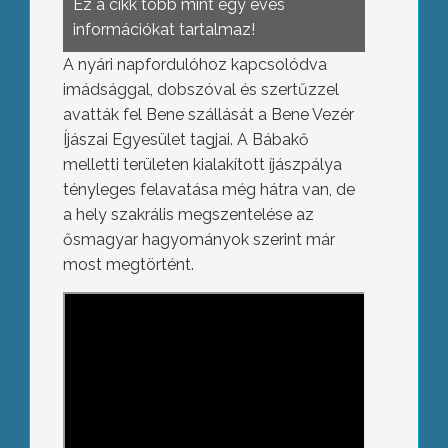
Ez a cikk több mint egy éves
információkat tartalmaz!
A nyári napfordulóhoz kapcsolódva
imádsággal, dobszóval és szertűzzel
avatták fel Bene szállását a Bene Vezér
Íjászai Egyesület tagjai. A Bábakő
melletti területen kialakított íjászpálya
tényleges felavatása még hátra van, de
a hely szakrális megszentelése az
ősmagyar hagyományok szerint már
most megtörtént.