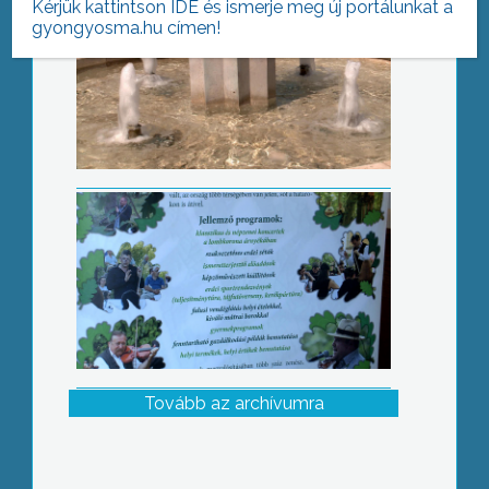
Kérjük kattintson IDE és ismerje meg új portálunkat a
gyongyosma.hu címen!
Júniusi programok
Tovább az archívumra