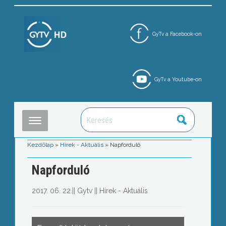
GyTv a Facebook-on
GyTv a Youtube-on
Kezdőlap
»
Hírek - Aktuális
»
Napforduló
Napforduló
2017. 06. 22.
||
Gytv
||
Hírek - Aktuális