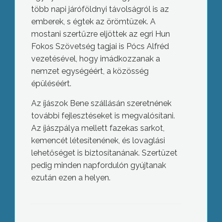
több napi járóföldnyi távolságról is az
emberek, s égtek az örömtüzek. A
mostani szertűzre eljöttek az egri Hun
Fokos Szövetség tagjai is Pócs Alfréd
vezetésével, hogy imádkozzanak a
nemzet egységéért, a közösség
épüléséért.
Az íjászok Bene szállásán szeretnének
további fejlesztéseket is megvalósítani.
Az íjászpálya mellett fazekas sarkot,
kemencét létesítenének, és lovaglási
lehetőséget is biztosítanának. Szertüzet
pedig minden napfordulón gyújtanak
ezután ezen a helyen.
Változik az összetétel