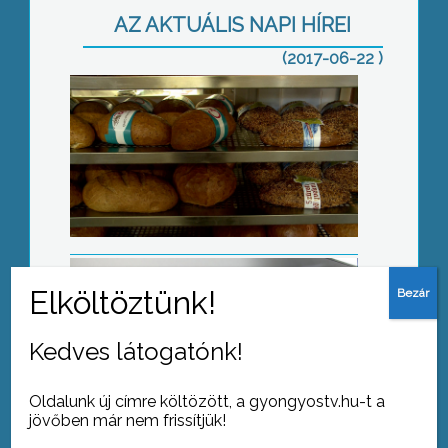
AZ AKTUÁLIS NAPI HÍREI
(2017-06-22 )
Másodfokú hőségriasztás
Csak saját felelősségre
Kedves látogatónk!
Oldalunk új címre költözött, a gyongyostv.hu-t a
jövőben már nem frissítjük!