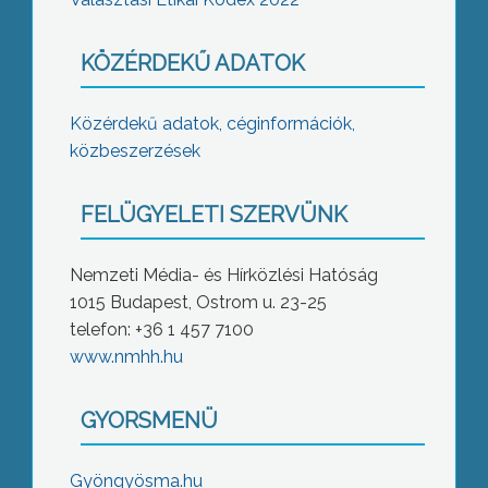
KÖZÉRDEKŰ ADATOK
Közérdekű adatok, céginformációk,
közbeszerzések
FELÜGYELETI SZERVÜNK
Nemzeti Média- és Hírközlési Hatóság
1015 Budapest, Ostrom u. 23-25
telefon: +36 1 457 7100
www.nmhh.hu
GYORSMENÜ
Gyöngyösma.hu