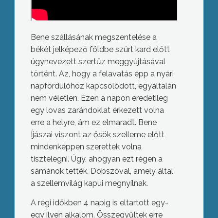
Bene szállásának megszentelése a
békét jelképező földbe szúrt kard előtt
úgynevezett szertűz meggyújtásával
történt. Az, hogy a felavatás épp a nyári
napfordulóhoz kapcsolódott, egyáltalán
nem véletlen. Ezen a napon eredetileg
egy lovas zarándoklat érkezett volna
erre a helyre, ám ez elmaradt. Bene
Íjászai viszont az ősök szelleme előtt
mindenképpen szerettek volna
tisztelegni. Úgy, ahogyan ezt régen a
sámánok tették. Dobszóval, amely által
a szellemvilág kapui megnyílnak.
A régi időkben 4 napig is eltartott egy-
egy ilyen alkalom. Összegyűltek erre