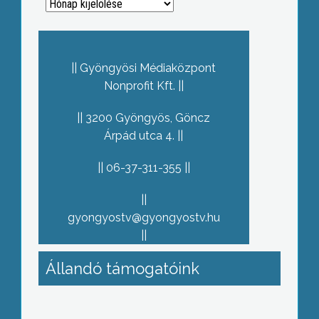
Archívum
Gyöngyösi Médiaközpont
Nonprofit Kft.
3200 Gyöngyös, Göncz
Árpád utca 4.
06-37-311-355
gyongyostv@gyongyostv.hu
Állandó támogatóink