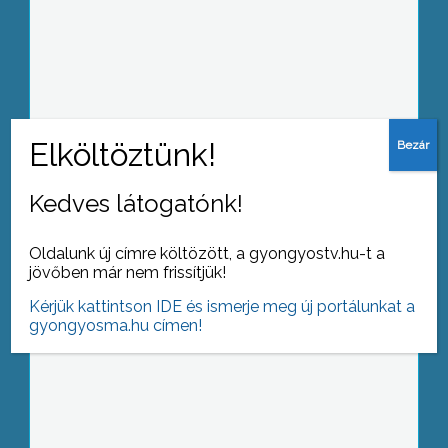
A nyári időszakban a nyaralások miatt
üresen hagyott lakások nagy csábítást
jelentenek a betörők számára
Kedves látogatónk!
Az idei tanévben is több, mint 400
hallgatót tud a Károly Róbert Hotel
Oldalunk új címre költözött, a gyongyostv.hu-t a
elszállásolni
jövőben már nem frissítjük!
Kérjük kattintson IDE és ismerje meg új portálunkat a
gyongyosma.hu címen!