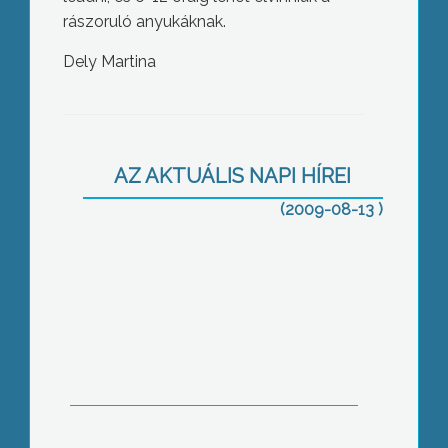
rászoruló anyukáknak.
Dely Martina
Idén már 240 esetben ítéltek meg
iskolakezdési támogatást gyöngyösi
rászoruló családok részére
AZ AKTUÁLIS NAPI HÍREI
(2009-08-13 )
Közel harminc tagja van a nemrégiben
megalakult turisztikai egyesületnek,
amely a mátrai szabadidős programok
fellendítésére szövetkezett.