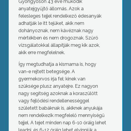
Gyöngyösön 43 éve működik
anyatejgyűjtő állomás. Azok a
felesleges tejjel rendelkező édesanyák
adhatják le itt tejüket, akik nem
dohányoznak, nem kávéznak nagy
mértékben és nem drogoznak. Szűrő
vizsgálatokkal állapítják meg kik azok,
akik erre megfelelnek.
Így megtudhatja a kismama is, hogy
van-e rejtett betegsége. A
gyermekorvos írja fel: kinek van
szüksége plusz anyatejre. Ez nagyon
nagy segítség azoknak a koraszülött
vagy fejlődési rendellenességgel
született babáknak is, akiknek anyukája
nem rendelkezik megfelelő mennyiségű
tejjel. A tejet minden nap 6-10 óráig lehet
leadni, és 6-12 óráig lehet elvinniük a