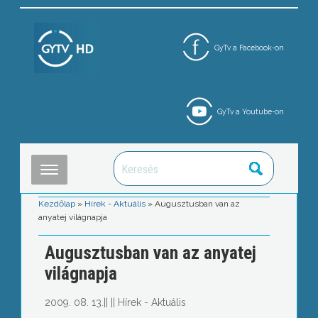
GyTv a Facebook-on
GyTv a Youtube-on
Kezdőlap
»
Hírek - Aktuális
»
Augusztusban van az
anyatej világnapja
Augusztusban van az anyatej
világnapja
2009. 08. 13.
||
||
Hírek - Aktuális