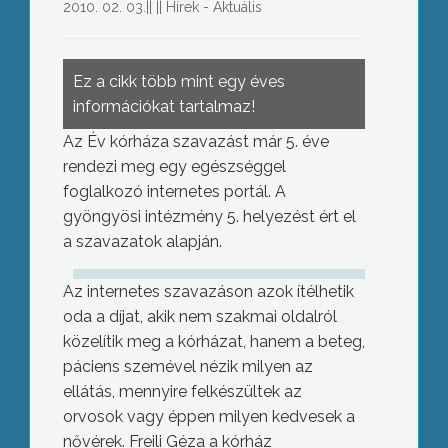
2010. 02. 03.
||
||
Hírek - Aktuális
Ez a cikk több mint egy éves
információkat tartalmaz!
Az Év kórháza szavazást már 5. éve
rendezi meg egy egészséggel
foglalkozó internetes portál. A
gyöngyösi intézmény 5. helyezést ért el
a szavazatok alapján.
Az internetes szavazáson azok ítélhetik
oda a díjat, akik nem szakmai oldalról
közelítik meg a kórházat, hanem a beteg,
páciens szemével nézik milyen az
ellátás, mennyire felkészültek az
orvosok vagy éppen milyen kedvesek a
nővérek. Freili Géza a kórház