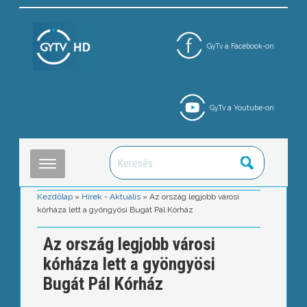
GyTv a Facebook-on
GyTv a Youtube-on
Kezdőlap
»
Hírek - Aktuális
»
Az ország legjobb városi
kórháza lett a gyöngyösi Bugát Pál Kórház
Az ország legjobb városi
kórháza lett a gyöngyösi
Bugát Pál Kórház