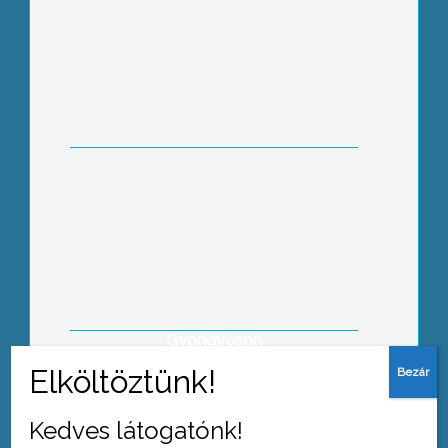
A nagy hóban két naponta kell etetni a
vadakat a Mátra vadaskertjében, hogy
megőrizzék jó kondíciójukat
A Központi Statisztikai Hivatal
önkéntes válaszadáson alapuló,
véletlenszerű kiválasztással végzett
lakossági felmérést készít
Gyöngyösön
Kedves látogatónk!