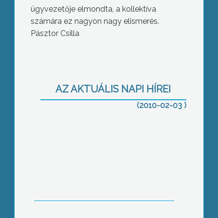
ügyvezetője elmondta, a kollektíva
számára ez nagyon nagy elismerés.
Pásztor Csilla
Demonstráltak a betegszállító cégek
Budapesten az Egészségügyi
AZ AKTUÁLIS NAPI HÍREI
Minisztérium és a Miniszterelnöki
(2010-02-03 )
Hivatal előtt a múlt hét végén
Gyöngyös országgyűlési képviselői is
leadták a Parlamentnek határidőn
belül az évente kötelező, nyilvános
vagyonnyilatkozatukat