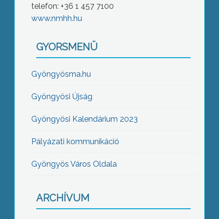
telefon: +36 1 457 7100
www.nmhh.hu
GYORSMENÜ
Gyöngyösma.hu
Gyöngyösi Újság
Gyöngyösi Kalendárium 2023
Pályázati kommunikáció
Gyöngyös Város Oldala
ARCHÍVUM