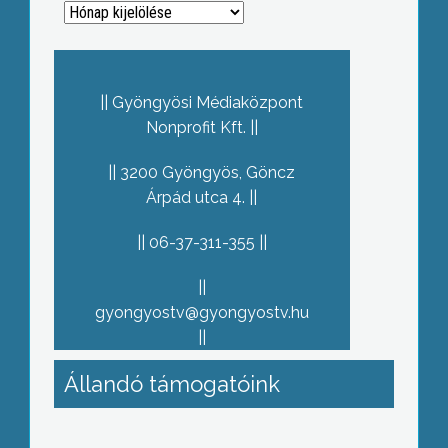
Archívum
Gyöngyösi Médiaközpont
Nonprofit Kft.
3200 Gyöngyös, Göncz
Árpád utca 4.
06-37-311-355
gyongyostv@gyongyostv.hu
Állandó támogatóink