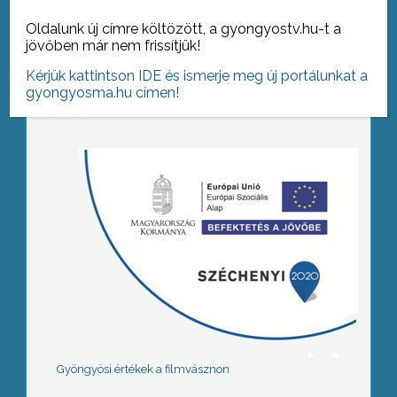
Oldalunk új címre költözött, a gyongyostv.hu-t a
jövőben már nem frissítjük!
Tovább az archívumra
Kérjük kattintson IDE és ismerje meg új portálunkat a
gyongyosma.hu címen!
Gyöngyösi értékek a filmvásznon