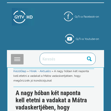
GyTv a Facebook-on
GyTv a Youtube-on
Kezdőlap
»
Hírek - Aktuális
»
A nagy hóban két naponta
kell etetni a vadakat a Mátra vadaskertjében, hogy
megőrizzék jó kondíciójukat
A nagy hóban két naponta
kell etetni a vadakat a Mátra
vadaskertjében, hogy