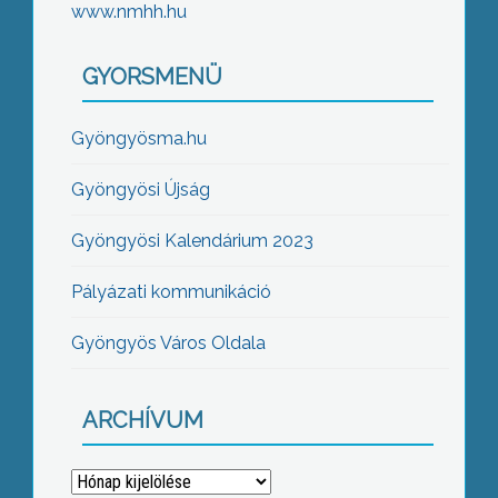
www.nmhh.hu
GYORSMENÜ
Gyöngyösma.hu
Gyöngyösi Újság
Gyöngyösi Kalendárium 2023
Pályázati kommunikáció
Gyöngyös Város Oldala
ARCHÍVUM
Archívum