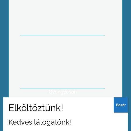
Gyöngyös országgyűlési képviselői is
leadták a Parlamentnek határidőn
belül az évente kötelező, nyilvános
vagyonnyilatkozatukat
A Központi Statisztikai Hivatal
önkéntes válaszadáson alapuló,
véletlenszerű kiválasztással végzett
lakossági felmérést készít
Gyöngyösön
Kedves látogatónk!