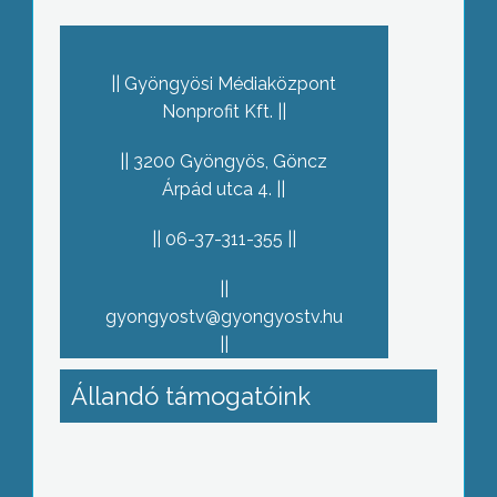
Gyöngyösi Médiaközpont
Nonprofit Kft.
3200 Gyöngyös, Göncz
Árpád utca 4.
06-37-311-355
gyongyostv@gyongyostv.hu
Állandó támogatóink