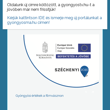
Oldalunk új címre költözött, a gyongyostv.hu-t a
jövőben már nem frissítjük!
Tovább az archívumra
Kérjük kattintson IDE és ismerje meg új portálunkat a
gyongyosma.hu címen!
Gyöngyösi értékek a filmvásznon