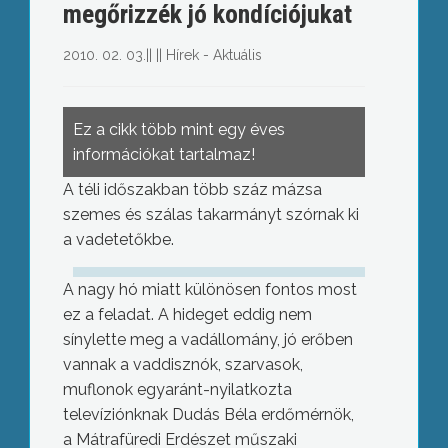
megőrizzék jó kondíciójukat
2010. 02. 03.
||
||
Hírek - Aktuális
Ez a cikk több mint egy éves
információkat tartalmaz!
A téli időszakban több száz mázsa
szemes és szálas takarmányt szórnak ki
a vadetetőkbe.
A nagy hó miatt különösen fontos most
ez a feladat. A hideget eddig nem
sínylette meg a vadállomány, jó erőben
vannak a vaddisznók, szarvasok,
muflonok egyaránt-nyilatkozta
televíziónknak Dudás Béla erdőmérnök,
a Mátrafüredi Erdészet műszaki