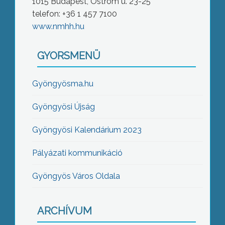
1015 Budapest, Ostrom u. 23-25
telefon: +36 1 457 7100
www.nmhh.hu
GYORSMENÜ
Gyöngyösma.hu
Gyöngyösi Újság
Gyöngyösi Kalendárium 2023
Pályázati kommunikáció
Gyöngyös Város Oldala
ARCHÍVUM