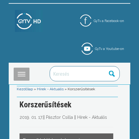
GyTv a Facebook-on
GyTv a Youtube-on
Kezdőlap
»
Hírek - Aktuális
»
Korszerűsítések
Korszerűsítések
2019. 01. 17.
||
Pásztor Csilla
||
Hírek - Aktuális