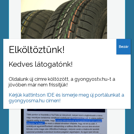
Hazakísérő szolgáltatás
Kedves látogatónk!
Szigorított a YouTube
Oldalunk új címre költözött, a gyongyostv.hu-t a
jövőben már nem frissítjük!
Kérjük kattintson IDE és ismerje meg új portálunkat a
gyongyosma.hu címen!