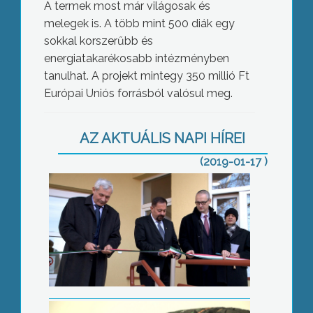
A termek most már világosak és
melegek is. A több mint 500 diák egy
sokkal korszerűbb és
energiatakarékosabb intézményben
tanulhat. A projekt mintegy 350 millió Ft
Európai Uniós forrásból valósul meg.
Átadták a bölcsődét
AZ AKTUÁLIS NAPI HÍREI
(2019-01-17 )
Még mindig kevesen váltanak télire