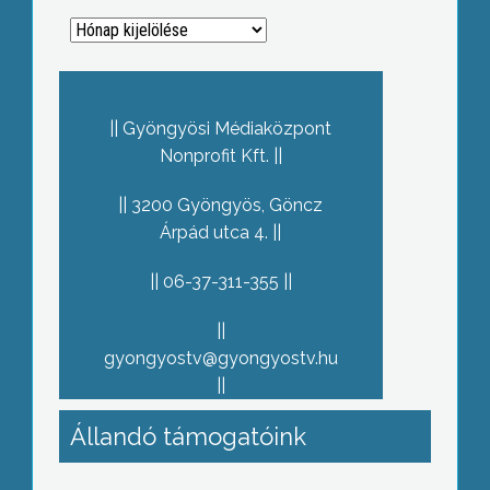
Archívum
Gyöngyösi Médiaközpont
Nonprofit Kft.
3200 Gyöngyös, Göncz
Árpád utca 4.
06-37-311-355
gyongyostv@gyongyostv.hu
Állandó támogatóink