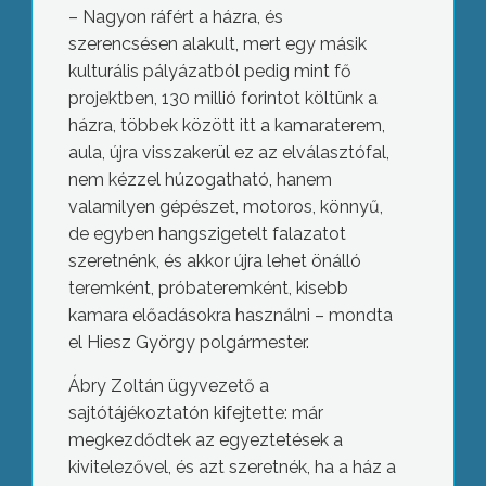
– Nagyon ráfért a házra, és
szerencsésen alakult, mert egy másik
kulturális pályázatból pedig mint fő
projektben, 130 millió forintot költünk a
házra, többek között itt a kamaraterem,
aula, újra visszakerül ez az elválasztófal,
nem kézzel húzogatható, hanem
valamilyen gépészet, motoros, könnyű,
de egyben hangszigetelt falazatot
szeretnénk, és akkor újra lehet önálló
teremként, próbateremként, kisebb
kamara előadásokra használni – mondta
el Hiesz György polgármester.
Ábry Zoltán ügyvezető a
sajtótájékoztatón kifejtette: már
megkezdődtek az egyeztetések a
kivitelezővel, és azt szeretnék, ha a ház a