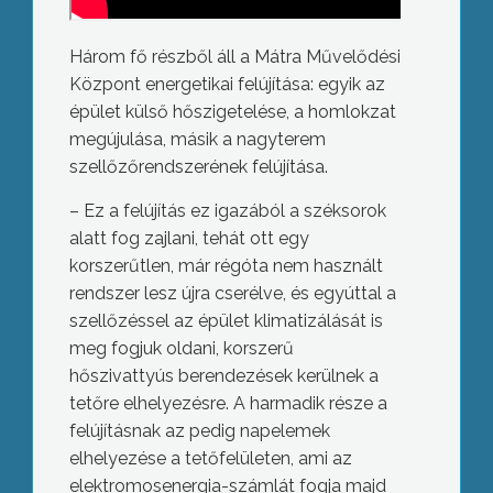
Három fő részből áll a Mátra Művelődési
Központ energetikai felújítása: egyik az
épület külső hőszigetelése, a homlokzat
megújulása, másik a nagyterem
szellőzőrendszerének felújítása.
– Ez a felújítás ez igazából a széksorok
alatt fog zajlani, tehát ott egy
korszerűtlen, már régóta nem használt
rendszer lesz újra cserélve, és egyúttal a
szellőzéssel az épület klimatizálását is
meg fogjuk oldani, korszerű
hőszivattyús berendezések kerülnek a
tetőre elhelyezésre. A harmadik része a
felújításnak az pedig napelemek
elhelyezése a tetőfelületen, ami az
elektromosenergia-számlát fogja majd