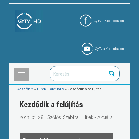
GyTv a Facebook-on
GyTv a Youtube-on
Kezdőlap
»
Hírek - Aktuális
»
Kezdődik a felújítás
Kezdődik a felújítás
2019. 01. 28.
||
Szőlősi Szabina
||
Hírek - Aktuális