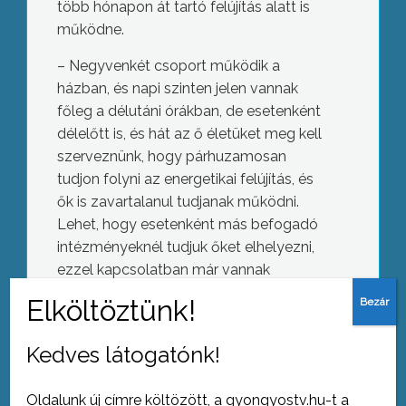
több hónapon át tartó felújítás alatt is
működne.
– Negyvenkét csoport működik a
házban, és napi szinten jelen vannak
főleg a délutáni órákban, de esetenként
délelőtt is, és hát az ő életüket meg kell
szerveznünk, hogy párhuzamosan
tudjon folyni az energetikai felújítás, és
ők is zavartalanul tudjanak működni.
Lehet, hogy esetenként más befogadó
intézményeknél tudjuk őket elhelyezni,
ezzel kapcsolatban már vannak
előtárgyalásaink – magyarázta Ábry
Zoltán.
Kedves látogatónk!
A héten átadják a munkaterületet, és
Új közösségi tér
ahogy az idő engedi, szakaszosan
elkezdődhet a felújítás.
Oldalunk új címre költözött, a gyongyostv.hu-t a