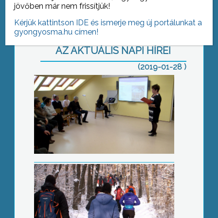
jövőben már nem frissítjük!
Kérjük kattintson IDE és ismerje meg új portálunkat a
gyongyosma.hu címen!
AZ AKTUÁLIS NAPI HÍREI
(2019-01-28 )
Téli teljesítménytúra
Disznótoros csapatépítés