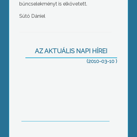
bűncselekményt is elkövetett.
Sütő Dániel
Ma reggelre festékkel dobálták meg
Magda Sándor szocialista
képviselőjelölt Fő téri óriásreklámját
AZ AKTUÁLIS NAPI HÍREI
(2010-03-10 )
Ciklust értékelt Gyöngyöshalász
vezetése, a rendezvényen megtudtuk:
az elmúlt három és fél év alatt 107
millió forint jutott intézményi
fejlesztésekre