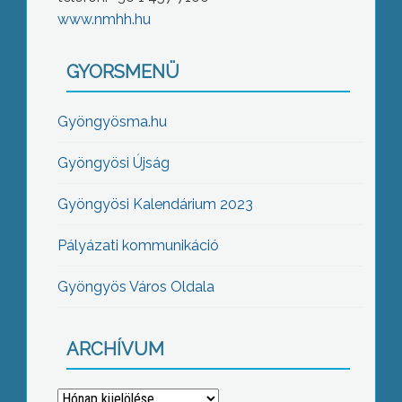
www.nmhh.hu
GYORSMENÜ
Gyöngyösma.hu
Gyöngyösi Újság
Gyöngyösi Kalendárium 2023
Pályázati kommunikáció
Gyöngyös Város Oldala
ARCHÍVUM
Archívum