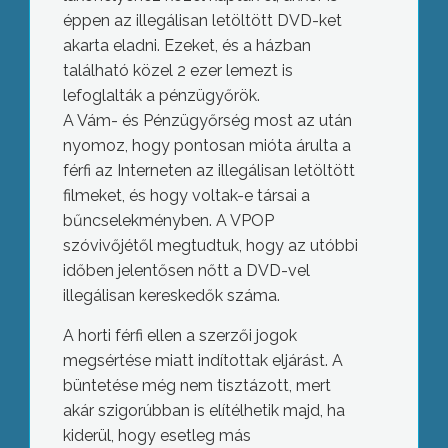
éppen az illegálisan letöltött DVD-ket
akarta eladni. Ezeket, és a házban
található közel 2 ezer lemezt is
lefoglalták a pénzügyőrök.
A Vám- és Pénzügyőrség most az után
nyomoz, hogy pontosan mióta árulta a
férfi az Interneten az illegálisan letöltött
filmeket, és hogy voltak-e társai a
bűncselekményben. A VPOP
szóvivőjétől megtudtuk, hogy az utóbbi
időben jelentősen nőtt a DVD-vel
illegálisan kereskedők száma.
A horti férfi ellen a szerzői jogok
megsértése miatt indítottak eljárást. A
büntetése még nem tisztázott, mert
akár szigorúbban is elítélhetik majd, ha
kiderül, hogy esetleg más