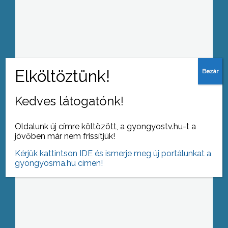
Megemlékeztek a nőnapról a Mátra
Nyugdíjas Egylet tagjai is
Kedves látogatónk!
A Gyönyösi Műhely hagyományosan
szeptemberben szokta alkotóinak
Oldalunk új címre költözött, a gyongyostv.hu-t a
legújabb munkáit bemutatni a Fő tér
jövőben már nem frissítjük!
Galériában
Kérjük kattintson IDE és ismerje meg új portálunkat a
gyongyosma.hu címen!