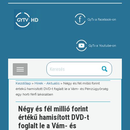
GyTv a Facebook-on
GyTv a Youtube-on
Kezdőlap
»
Hírek - Aktuális
»
Négy és fél millió forint
értékű hamisított DVD-t foglalt le a Vám- és Pénzügyőrség
egy horti férfi lakásában
Négy és fél millió forint
értékű hamisított DVD-t
foglalt le a Vám- és