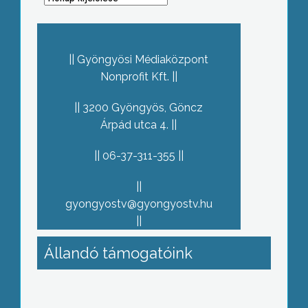
Gyöngyösi Médiaközpont
Nonprofit Kft.
3200 Gyöngyös, Göncz
Árpád utca 4.
06-37-311-355
gyongyostv@gyongyostv.hu
Állandó támogatóink