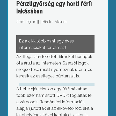
Pénzügyőrség egy horti férfi
lakásában
2010. 03. 10.
||
||
Hírek - Aktuális
Ez a cikk több mint egy éves
információkat tartalmaz!
Az illegálisan letöltött filmeket hónapok
óta árulta az Interneten. Szerzői jogok
megsértése miatt nyomoznak utána, és
keresik az esetleges bűntársait is.
A hét elején Horton egy férfi házában
több ezer hamisított DVD-t foglaltak le
a vámosok. Rendőrségi információk
alapján jutottak el az elkövetőhöz, akit a
lakóhelyéhez közel kaptak el, akkor is