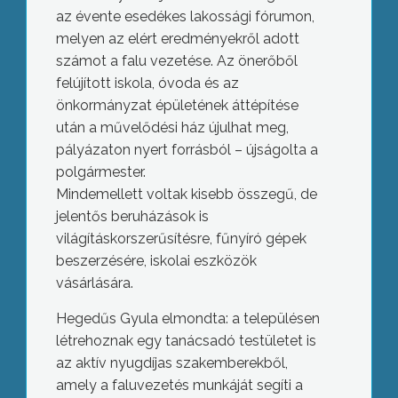
az évente esedékes lakossági fórumon,
melyen az elért eredményekről adott
számot a falu vezetése. Az önerőből
felújított iskola, óvoda és az
önkormányzat épületének áttépítése
után a művelődési ház újulhat meg,
pályázaton nyert forrásból – újságolta a
polgármester.
Mindemellett voltak kisebb összegű, de
jelentős beruházások is
világításkorszerűsítésre, fűnyíró gépek
beszerzésére, iskolai eszközök
vásárlására.
Hegedűs Gyula elmondta: a településen
létrehoznak egy tanácsadó testületet is
az aktív nyugdíjas szakemberekből,
amely a faluvezetés munkáját segíti a