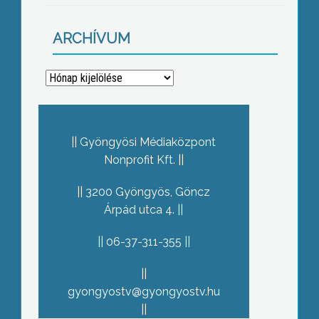
ARCHÍVUM
Archívum
Gyöngyösi Médiaközpont
Nonprofit Kft.
3200 Gyöngyös, Göncz
Árpád utca 4.
06-37-311-355
gyongyostv@gyongyostv.hu