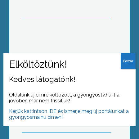
Megemlékeztek a nőnapról a Mátra
Nyugdíjas Egylet tagjai is
Kedves látogatónk!
Oldalunk új címre költözött, a gyongyostv.hu-t a
A Gyönyösi Műhely hagyományosan
jövőben már nem frissítjük!
szeptemberben szokta alkotóinak
Kérjük kattintson IDE és ismerje meg új portálunkat a
legújabb munkáit bemutatni a Fő tér
gyongyosma.hu címen!
Galériában