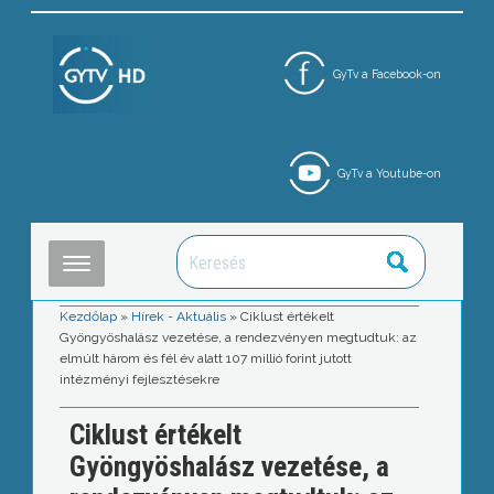
GyTv a Facebook-on
GyTv a Youtube-on
Kezdőlap
»
Hírek - Aktuális
»
Ciklust értékelt
Gyöngyöshalász vezetése, a rendezvényen megtudtuk: az
elmúlt három és fél év alatt 107 millió forint jutott
intézményi fejlesztésekre
Ciklust értékelt
Gyöngyöshalász vezetése, a