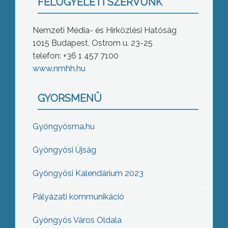
FELÜGYELETI SZERVÜNK
Nemzeti Média- és Hírközlési Hatóság
1015 Budapest, Ostrom u. 23-25
telefon: +36 1 457 7100
www.nmhh.hu
GYORSMENÜ
Gyöngyösma.hu
Gyöngyösi Újság
Gyöngyösi Kalendárium 2023
Pályázati kommunikáció
Gyöngyös Város Oldala