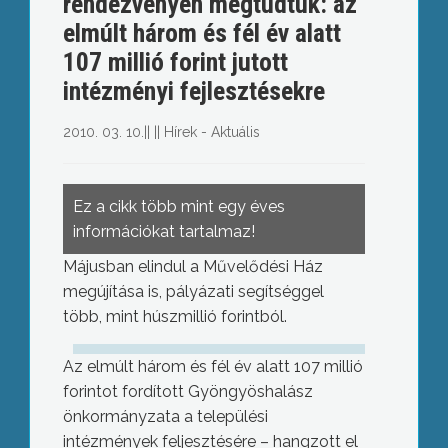
rendezvényen megtudtuk: az
elmúlt három és fél év alatt
107 millió forint jutott
intézményi fejlesztésekre
2010. 03. 10.
||
||
Hírek - Aktuális
Ez a cikk több mint egy éves
információkat tartalmaz!
Májusban elindul a Művelődési Ház
megújítása is, pályázati segítséggel
több, mint húszmillió forintból.
Az elmúlt három és fél év alatt 107 millió
forintot fordított Gyöngyöshalász
önkormányzata a települési
intézmények feljesztésére – hangzott el