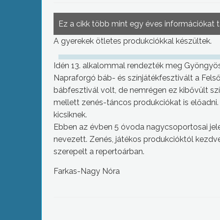
Ez a cikk több mint egy éves információkat 
A gyerekek ötletes produkciókkal készültek.
Idén 13. alkalommal rendezték meg Gyöngyös 
Napraforgó báb- és színjátékfesztivált a Fel
bábfesztivál volt, de nemrégen ez kibővült sz
mellett zenés-táncos produkciókat is előadni.
kicsiknek.
Ebben az évben 5 óvoda nagycsoportosai jelen
nevezett. Zenés, játékos produkcióktól kezdv
szerepelt a repertoárban.
Farkas-Nagy Nóra