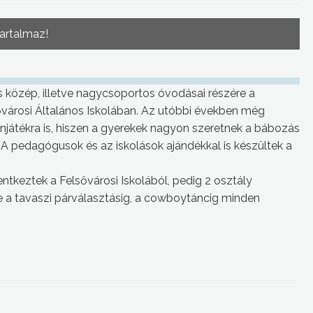
tartalmaz!
közép, illetve nagycsoportos óvodásai részére a
sővárosi Általános Iskolában. Az utóbbi években még
ínjátékra is, hiszen a gyerekek nagyon szeretnek a bábozás
 A pedagógusok és az iskolások ajándékkal is készültek a
tkeztek a Felsővárosi Iskolából, pedig 2 osztály
e a tavaszi párválasztásig, a cowboytáncig minden