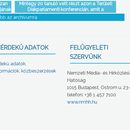
szan
Mintegy 20 tanuló vett részt azon a Területi
jának
Diákparlamenti konferencián, amit a
Városházán tartottak a Megyei Pedagógiai
bb az archívumra
Intézet szervezésében
ÉRDEKŰ ADATOK
FELÜGYELETI
SZERVÜNK
dekű adatok,
ormációk, közbeszerzések
Nemzeti Média- és Hírközlési
Hatóság
1015 Budapest, Ostrom u. 23
telefon: +36 1 457 7100
www.nmhh.hu