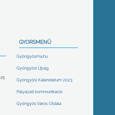
GYORSMENÜ
Gyöngyösma.hu
Gyöngyösi Újság
-25
Gyöngyösi Kalendárium 2023
Pályázati kommunikáció
Gyöngyös Város Oldala