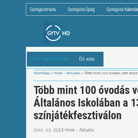
Gyöngyösma.hu
Gyöngyösi Újság
Gyöngyösi Kalendá
Hírek – ARCHÍVUM
Élő adás
Kezdőlap
»
Hírek - Aktuális
»
Több mint 100 óvodás vett részt 
Több mint 100 óvodás ve
Általános Iskolában a 1
színjátékfesztiválon
2010. 03. 25.
||
||
Hírek - Aktuális