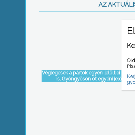
AZ AKTUÁLIS
Ke
Old
fris
Véglegesek a pártok egyéni jelöltjei és párt
Kér
is, Gyöngyösön öt egyéni jelöltből
gyo
választhatunk