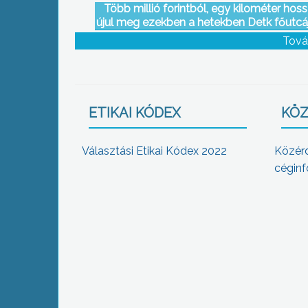
Több millió forintból, egy kilométer hos
újul meg ezekben a hetekben Detk főutcá
csapadékcsatorna-rendszere
Tová
ETIKAI KÓDEX
KÖZ
Választási Etikai Kódex 2022
Közér
céginf