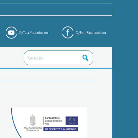
GyTv a Youtube-on
GyTv a Facebook-on