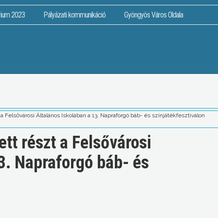
rium 2023
Pályázati kommunikáció
Gyöngyös Város Oldala
a Felsővárosi Általános Iskolában a 13. Napraforgó báb- és színjátékfesztiválon
tt részt a Felsővárosi
3. Napraforgó báb- és