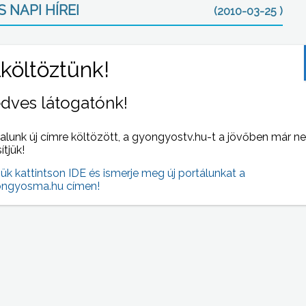
 NAPI HÍREI
(2010-03-25 )
dves látogatónk!
alunk új címre költözött, a gyongyostv.hu-t a jövőben már n
sítjük!
listái
Nemzetközi Tudományos Napok kezdődtek a
jük kattintson IDE és ismerje meg új portálunkat a
Károly Róbert Főiskolán, Gyöngyösön.
ngyosma.hu címen!