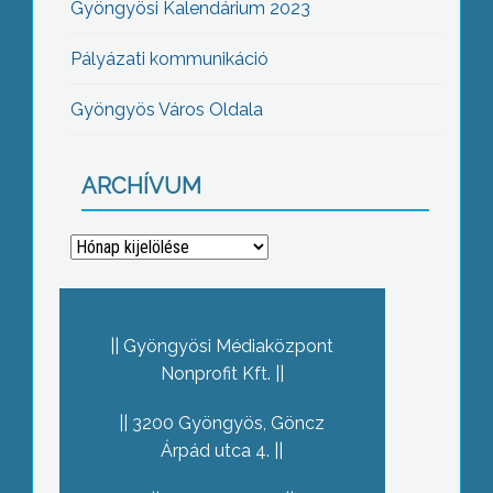
Gyöngyösi Kalendárium 2023
Pályázati kommunikáció
Gyöngyös Város Oldala
ARCHÍVUM
Archívum
Gyöngyösi Médiaközpont
Nonprofit Kft.
3200 Gyöngyös, Göncz
Árpád utca 4.