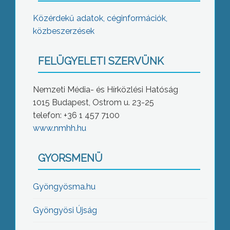
Közérdekű adatok, céginformációk,
közbeszerzések
FELÜGYELETI SZERVÜNK
Nemzeti Média- és Hírközlési Hatóság
1015 Budapest, Ostrom u. 23-25
telefon: +36 1 457 7100
www.nmhh.hu
GYORSMENÜ
Gyöngyösma.hu
Gyöngyösi Újság