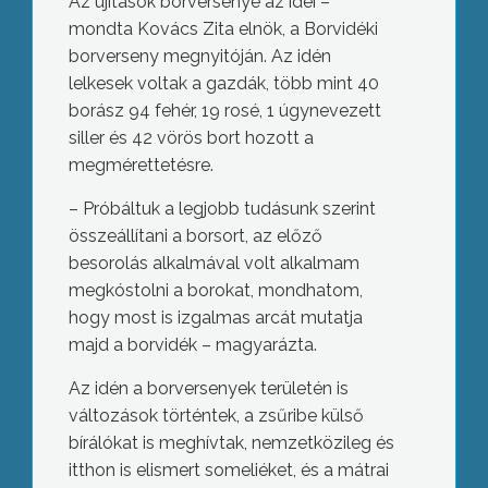
Az újítások borversenye az idei –
mondta Kovács Zita elnök, a Borvidéki
borverseny megnyitóján. Az idén
lelkesek voltak a gazdák, több mint 40
borász 94 fehér, 19 rosé, 1 úgynevezett
siller és 42 vörös bort hozott a
megmérettetésre.
– Próbáltuk a legjobb tudásunk szerint
összeállítani a borsort, az előző
besorolás alkalmával volt alkalmam
megkóstolni a borokat, mondhatom,
hogy most is izgalmas arcát mutatja
majd a borvidék – magyarázta.
Az idén a borversenyek területén is
változások történtek, a zsűribe külső
bírálókat is meghívtak, nemzetközileg és
itthon is elismert someliéket, és a mátrai