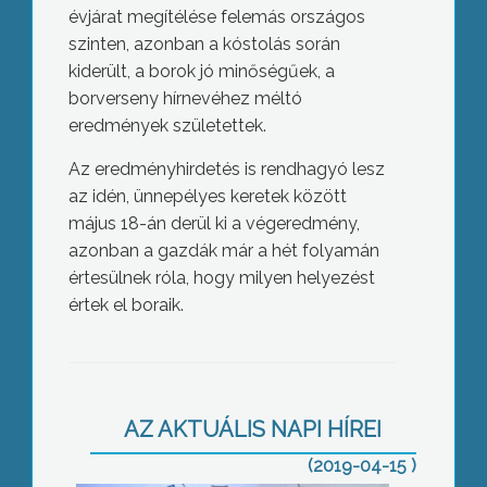
évjárat megítélése felemás országos
szinten, azonban a kóstolás során
kiderült, a borok jó minőségűek, a
borverseny hírnevéhez méltó
eredmények születettek.
Az eredményhirdetés is rendhagyó lesz
az idén, ünnepélyes keretek között
május 18-án derül ki a végeredmény,
azonban a gazdák már a hét folyamán
értesülnek róla, hogy milyen helyezést
értek el boraik.
Szakmák éjszakája
AZ AKTUÁLIS NAPI HÍREI
(2019-04-15 )