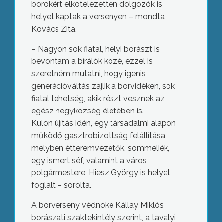
borokért elkötelezetten dolgozók is
helyet kaptak a versenyen – mondta
Kovács Zita.
– Nagyon sok fiatal, helyi borászt is
bevontam a bírálók közé, ezzel is
szeretném mutatni, hogy igenis
generációváltás zajlik a borvidéken, sok
fiatal tehetség, akik részt vesznek az
egész hegyközség életében is.
Külön újítás idén, egy társadalmi alapon
működő gasztrobizottság felállítása,
melyben étteremvezetők, sommeliék,
egy ismert séf, valamint a város
polgármestere, Hiesz György is helyet
foglalt – sorolta.
A borverseny védnöke Kállay Miklós
borászati szaktekintély szerint, a tavalyi