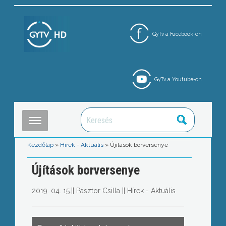
GyTv a Facebook-on
GyTv a Youtube-on
Kezdőlap
»
Hírek - Aktuális
»
Újítások borversenye
Újítások borversenye
2019. 04. 15.
||
Pásztor Csilla
||
Hírek - Aktuális