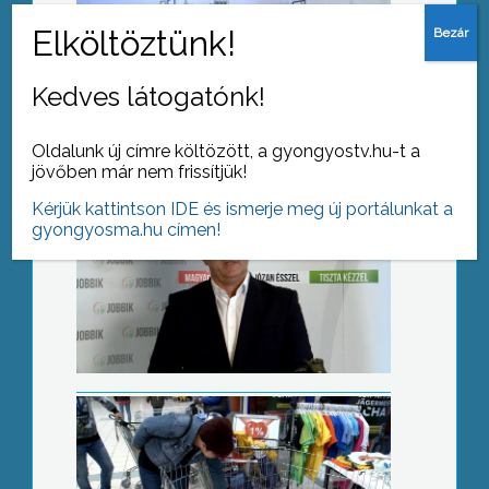
Be- és elvándorlás
Kedves látogatónk!
Oldalunk új címre költözött, a gyongyostv.hu-t a
jövőben már nem frissítjük!
Kérjük kattintson IDE és ismerje meg új portálunkat a
gyongyosma.hu címen!
Sikeres akció a kutyákért
Klasszikus imák, modern dallamok