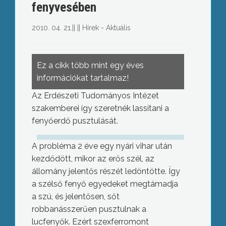
fenyvesében
2010. 04. 21.
||
||
Hírek - Aktuális
Ez a cikk több mint egy éves
információkat tartalmaz!
Az Erdészeti Tudományos Intézet
szakemberei így szeretnék lassítani a
fenyőerdő pusztulását.
A probléma 2 éve egy nyári vihar után
kezdődött, mikor az erős szél, az
állomány jelentős részét ledöntötte. Így
a szélső fenyő egyedeket megtámadja
a szú, és jelentősen, sőt
robbanásszerűen pusztulnak a
lucfenyők. Ezért szexferromont