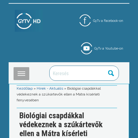
GyTv a Facebook-on
GyTv a Youtube-on
Kezdőlap
»
Hírek - Aktuális
»
Biológiai csapdákkal
védekeznek a szúkártevők ellen a Mátra kísérleti
fenyvesében
Biológiai csapdákkal
védekeznek a szúkártevők
ellen a Mátra kísérleti