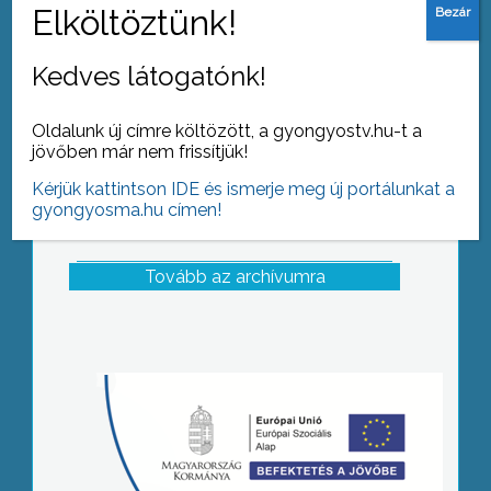
meghirdetett mesemondó versenyen
Kedves látogatónk!
Oldalunk új címre költözött, a gyongyostv.hu-t a
jövőben már nem frissítjük!
Kérjük kattintson IDE és ismerje meg új portálunkat a
gyongyosma.hu címen!
Tovább az archívumra