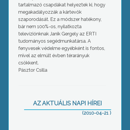
tartalmazó csapdákat helyeztek ki, hogy
megakadályozzák a kártevők
szaporodását. Ez a módszer hatékony,
bár nem 100%-os, nyilatkozta
televíziónknak Janik Gergely az ERTI
tudományos segédmunkatársa. A
fenyvesek védelme egyébként is fontos,
mivel az elmúlt évben térarányuk
csökkent.
Pásztor Csilla
Felére csökkentik a parlament
létszámát, átalakítják az
AZ AKTUÁLIS NAPI HÍREI
önkormányzati és a választási
törvényt
(2010-04-21 )