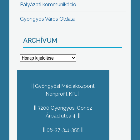
Pályázati kommunikáció
Gyöngyös Város Oldala
ARCHÍVUM
Archívum
Gyöngyösi Médiaközpont
Nonprofit Kft.
3200 Gyöngyös, Göncz
Árpád utca 4.
06-37-311-355