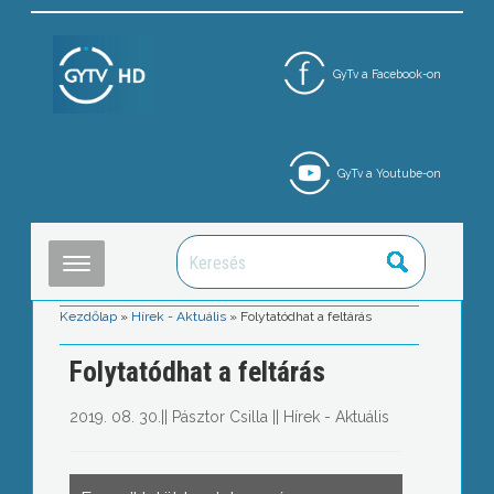
GyTv a Facebook-on
GyTv a Youtube-on
Kezdőlap
»
Hírek - Aktuális
»
Folytatódhat a feltárás
Folytatódhat a feltárás
2019. 08. 30.
||
Pásztor Csilla
||
Hírek - Aktuális