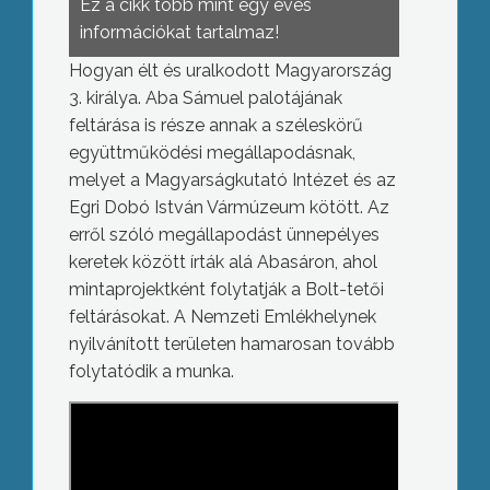
Ez a cikk több mint egy éves
információkat tartalmaz!
Hogyan élt és uralkodott Magyarország
3. királya. Aba Sámuel palotájának
feltárása is része annak a széleskörű
együttműködési megállapodásnak,
melyet a Magyarságkutató Intézet és az
Egri Dobó István Vármúzeum kötött. Az
erről szóló megállapodást ünnepélyes
keretek között írták alá Abasáron, ahol
mintaprojektként folytatják a Bolt-tetői
feltárásokat. A Nemzeti Emlékhelynek
nyilvánított területen hamarosan tovább
folytatódik a munka.