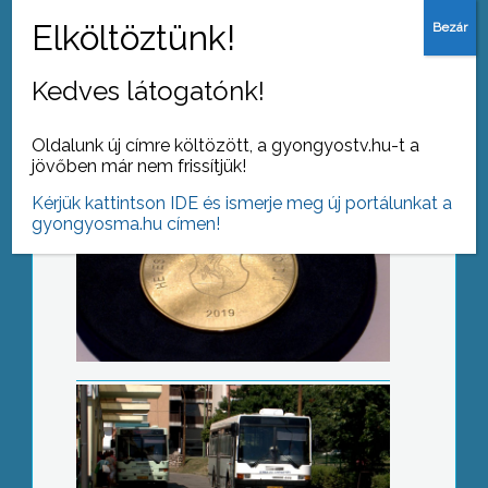
Heves Megyéért
Kedves látogatónk!
Oldalunk új címre költözött, a gyongyostv.hu-t a
jövőben már nem frissítjük!
Kérjük kattintson IDE és ismerje meg új portálunkat a
Új menetrend
gyongyosma.hu címen!
Szirénapróba