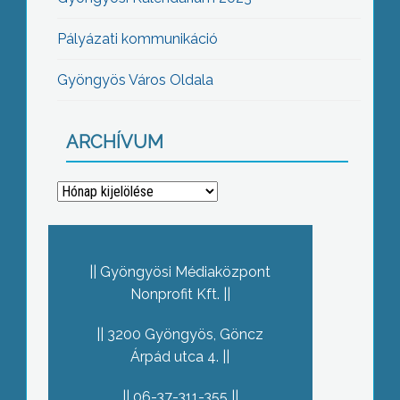
Pályázati kommunikáció
Gyöngyös Város Oldala
ARCHÍVUM
Archívum
Gyöngyösi Médiaközpont
Nonprofit Kft.
3200 Gyöngyös, Göncz
Árpád utca 4.
06-37-311-355