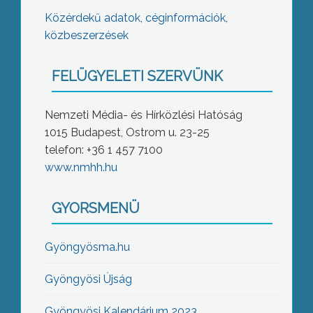
Közérdekű adatok, céginformációk,
közbeszerzések
FELÜGYELETI SZERVÜNK
Nemzeti Média- és Hírközlési Hatóság
1015 Budapest, Ostrom u. 23-25
telefon: +36 1 457 7100
www.nmhh.hu
GYORSMENÜ
Gyöngyösma.hu
Gyöngyösi Újság
Gyöngyösi Kalendárium 2023