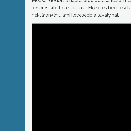
Megkezdődött a napraforgó betakarítása, más
időjárás kitolta az aratást. Előzetes becslése
hektáronként, ami kevesebb a tavalyinál.