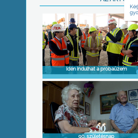
Kér
gyo
Idén indulhat a próbaüzem
90. születésnap