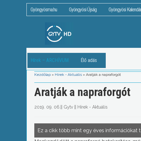
Gyöngyösma.hu
Gyöngyösi Újság
Gyöngyösi Kalendá
Hírek – ARCHÍVUM
Élő adás
Kezdőlap
»
Hírek - Aktuális
»
Aratják a napraforgót
Aratják a napraforgót
2019. 09. 06.
||
Gytv
||
Hírek - Aktuális
Ez a cikk több mint egy éves információkat 