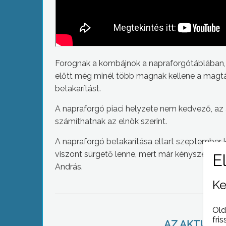
Forognak a kombájnok a napraforgótáblában, ki
előtt még minél több magnak kellene a magtárba
betakarítást.
A napraforgó piaci helyzete nem kedvező, az 
számíthatnak az elnök szerint.
A napraforgó betakarítása eltart szeptember 
viszont sürgető lenne, mert már kényszeréré
András.
Ke
Old
fris
AZ AKTUÁLIS