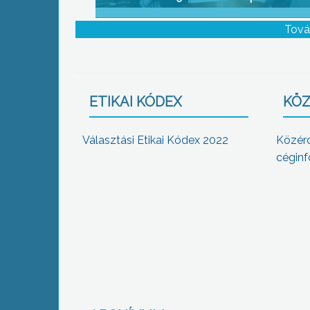
Tová
ETIKAI KÓDEX
KÖZ
Választási Etikai Kódex 2022
Közér
céginf