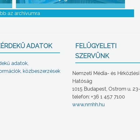
bb az archívumra
ÉRDEKŰ ADATOK
FELÜGYELETI
SZERVÜNK
dekű adatok,
ormációk, közbeszerzések
Nemzeti Média- és Hírközlési
Hatóság
1015 Budapest, Ostrom u. 23
telefon: +36 1 457 7100
www.nmhh.hu