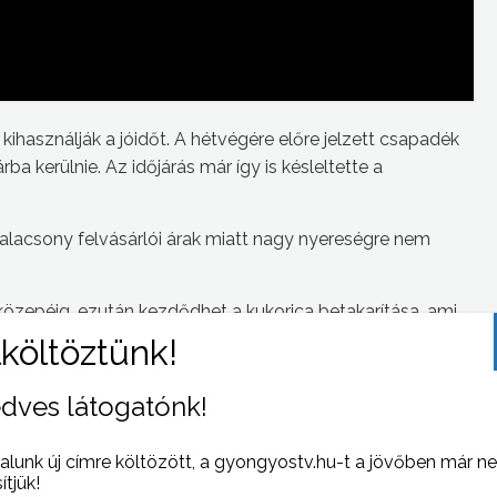
használják a jóidőt. A hétvégére előre jelzett csapadék
 kerülnie. Az időjárás már így is késleltette a
alacsony felvásárlói árak miatt nagy nyereségre nem
közepéig, ezután kezdődhet a kukorica betakarítása, ami
ses tüneteket mutatnak a csövek – tette hozzá Csontos
dves látogatónk!
alunk új címre költözött, a gyongyostv.hu-t a jövőben már n
sítjük!
 NAPI HÍREI
(2019-09-06 )