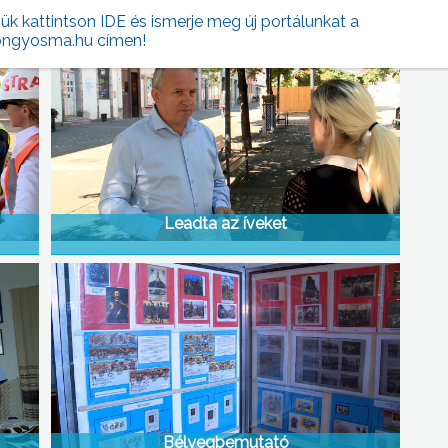
jük kattintson IDE és ismerje meg új portálunkat a
ngyosma.hu címen!
Leadta az íveket
Bélyegbemutató