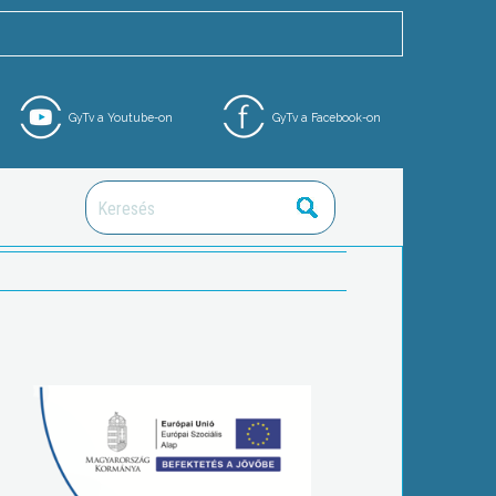
GyTv a Youtube-on
GyTv a Facebook-on