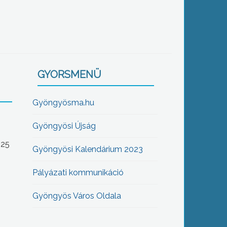
GYORSMENÜ
Gyöngyösma.hu
Gyöngyösi Újság
-25
Gyöngyösi Kalendárium 2023
Pályázati kommunikáció
Gyöngyös Város Oldala