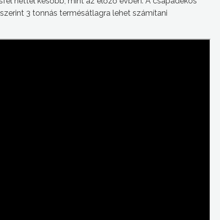
fél héttel később, mint az előző évben. A csapadékos
k szerint 3 tonnás termésátlagra lehet számítani