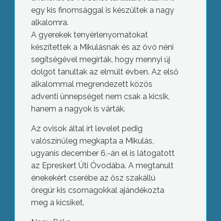
egy kis finomsággal is készültek a nagy
alkalomra.
A gyerekek tenyérlenyomatokat
készítettek a Mikulásnak és az óvó néni
segítségével megírták, hogy mennyi új
dolgot tanultak az elmúlt évben. Az első
alkalommal megrendezett közös
adventi ünnepséget nem csak a kicsik,
hanem a nagyok is várták.
Az ovisok által írt levelet pedig
valószínűleg megkapta a Mikulás,
ugyanis december 6.-án el is látogatott
az Epreskert Úti Óvodába. A megtanult
énekekért cserébe az ősz szakállú
öregúr kis csomagokkal ajándékozta
meg a kicsiket.