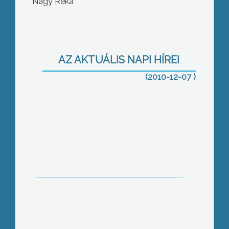
Nagy Réka
A ma a Fideszen belül politizáló
kisgazdák szerint a magyar vidék több
millió lakójával a mai kormány célja az,
AZ AKTUÁLIS NAPI HÍREI
hogy önellátó családokká váljanak
(2010-12-07 )
A HPV okozta megbetegedésekről, a
védőoltási programról tartottak
tájékoztatót Gyöngyösön a
Művelődési Házban
Sem az Ipari Park vezetése, sem a