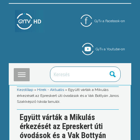
GyTv a Facebook-on
GyTv a Youtube-on
Kezdőlap
»
Hírek - Aktuális
»
Együtt várták a Mikulás
érkezését az Epreskert úti óvodások és a Vak Bottyán János
Szakképző Iskola tanulói.
Együtt várták a Mikulás
érkezését az Epreskert úti
óvodások és a Vak Bottyán