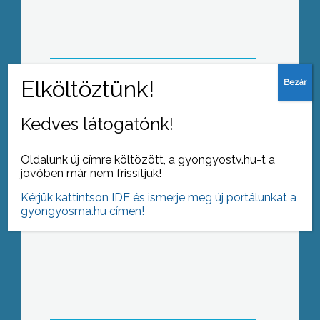
gyöngyösi cégek nem keresik a
kapcsolatot az egyik legnagyobb
magyarországi német beruházással, a
Kecskeméten épülő Mercedes-gyárral
VII. alkalommal rendezték meg az
Kedves látogatónk!
Újbor és Sajtfesztivált Budapesten
Oldalunk új címre költözött, a gyongyostv.hu-t a
jövőben már nem frissítjük!
Kérjük kattintson IDE és ismerje meg új portálunkat a
gyongyosma.hu címen!