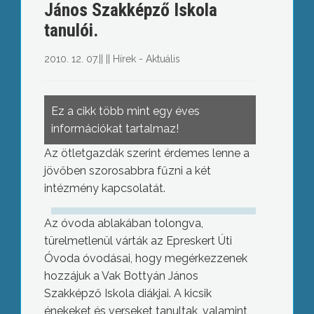
János Szakképző Iskola
tanulói.
2010. 12. 07.
||
||
Hírek - Aktuális
Ez a cikk több mint egy éves
információkat tartalmaz!
Az ötletgazdák szerint érdemes lenne a
jövőben szorosabbra fűzni a két
intézmény kapcsolatát.
Az óvoda ablakában tolongva,
türelmetlenül várták az Epreskert Úti
Óvoda óvodásai, hogy megérkezzenek
hozzájuk a Vak Bottyán János
Szakképző Iskola diákjai. A kicsik
énekeket és verseket tanultak, valamint