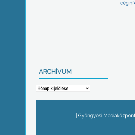
céginf
ARCHÍVUM
Archívum
Gyöngyösi Médiaközpont 