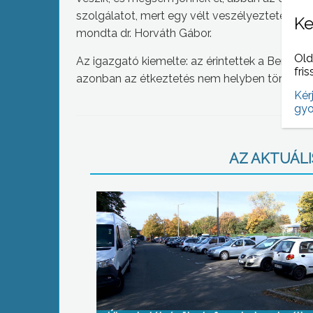
szolgálatot, mert egy vélt veszélyeztetés me
Ke
mondta dr. Horváth Gábor.
Old
Az igazgató kiemelte: az érintettek a Berze 
fris
azonban az étkeztetés nem helyben történik
Kér
gyo
AZ AKTUÁLIS