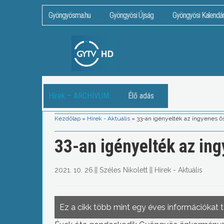
Gyöngyösma.hu
Gyöngyösi Újság
Gyöngyösi Kalendá
Hírek – ARCHÍVUM
Élő adás
Kezdőlap
»
Hírek - Aktuális
»
33-an igényelték az ingyenes ő
33-an igényelték az ing
2021. 10. 26.
||
Széles Nikolett
||
Hírek - Aktuális
Ez a cikk több mint egy éves információkat 