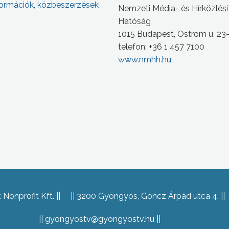
ormációk, közbeszerzések
Nemzeti Média- és Hírközlési
Hatóság
1015 Budapest, Ostrom u. 23
telefon: +36 1 457 7100
www.nmhh.hu
Nonprofit Kft.
3200 Gyöngyös, Göncz Árpád utca 4.
gyongyostv@gyongyostv.hu