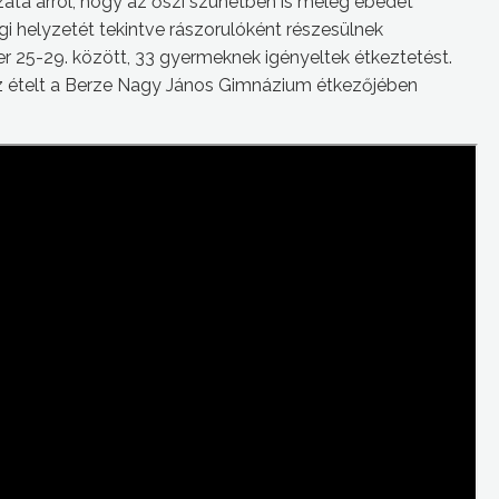
a arról, hogy az őszi szünetben is meleg ebédet
gi helyzetét tekintve rászorulóként részesülnek
r 25-29. között, 33 gyermeknek igényeltek étkeztetést.
z ételt a Berze Nagy János Gimnázium étkezőjében