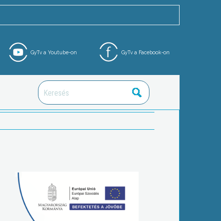
GyTv a Youtube-on
GyTv a Facebook-on