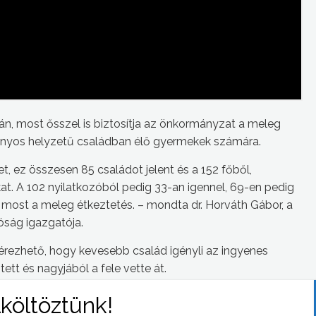
n, most ősszel is biztosítja az önkormányzat a meleg
ányos helyzetű családban élő gyermekek számára.
et, ez összesen 85 családot jelent és a 152 főből,
at. A 102 nyilatkozóból pedig 33-an igennel, 69-en pedig
 most a meleg étkeztetés. – mondta dr. Horváth Gábor, a
óság igazgatója.
érezhető, hogy kevesebb család igényli az ingyenes
tett és nagyjából a fele vette át.
amennyiben nyilatkoztak arra vonatkozóan, hogy igénybe
en az önkormányzat megkeresi a család és gyermekjóléti