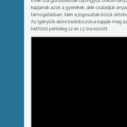
Évek óta gondoskodik Gyöngyös önkormányzat
kapjanak azok a gyerekek, akik családjuk anya
támogatásban. Idén a jogosultak közül októbe
Az igénylők előre bedobozolva kapják meg a
hétfőtől péntekig 12 és 13 óra között.