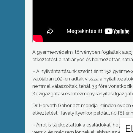
A gyermekvédelmi törvényben foglaltak alapjá
étkeztetést a hátrányos és halmozottan hátr
– A nyilvántartásunk szerint érint 152 gyermek
valójában 102-en adták vissza a nyilatkozatok
nemmel válaszoltak, tehát 33 főre vonatkozik
Közigazgatási és Intézményirányítási Igazgat
Dr. Horváth Gábor azt mondja, minden évben 
étkeztetést. Tavaly ilyenkor például 50 főt érin
– Arról is tájékoztattuk a családokat, hogy 
veszik, és mégsem jönnek el, abban az esetb