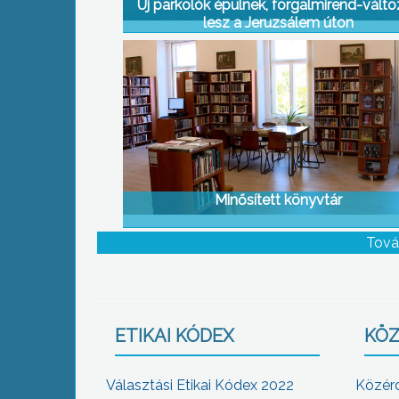
Új parkolók épülnek, forgalmirend-vált
lesz a Jeruzsálem úton
Minősített könyvtár
Tová
ETIKAI KÓDEX
KÖZ
Választási Etikai Kódex 2022
Közér