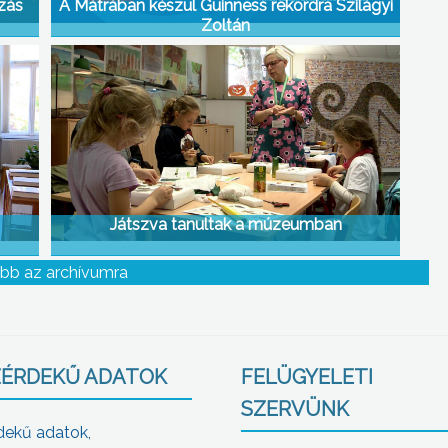
ozás
A Mátrában készül Guinness rekordra Szilágyi
Zoltán
Játszva tanultak a múzeumban
bb az archívumra
ÉRDEKŰ ADATOK
FELÜGYELETI
SZERVÜNK
dekű adatok,