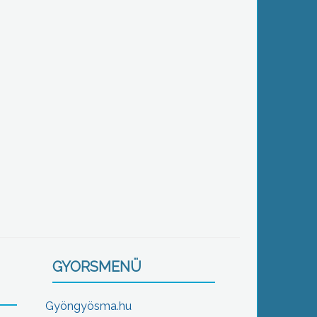
GYORSMENÜ
Gyöngyösma.hu