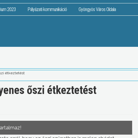
rium 2023
Pályázati kommunikáció
Gyöngyös Város Oldala
szi étkeztetést
yenes őszi étkeztetést
tartalmaz!