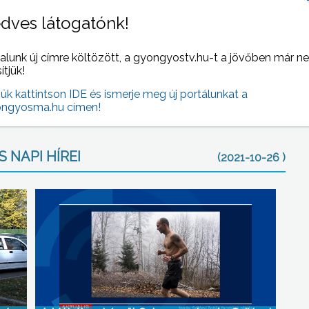
rülhet fel, amelyben további intézkedések szükségesek. –
dves látogatónk!
alunk új címre költözött, a gyongyostv.hu-t a jövőben már n
Nagy János Gimnázium étkezőjében kapják meg az ételt,
sítjük!
, hanem bedobozolva vehető át.
jük kattintson IDE és ismerje meg új portálunkat a
ngyosma.hu címen!
 NAPI HÍREI
(2021-10-26 )