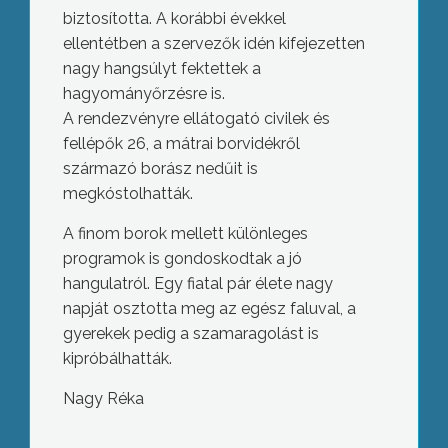
biztosította. A korábbi évekkel
ellentétben a szervezők idén kifejezetten
nagy hangsúlyt fektettek a
hagyományőrzésre is.
A rendezvényre ellátogató civilek és
fellépők 26, a mátrai borvidékről
származó borász nedűit is
megkóstolhatták.
A finom borok mellett különleges
programok is gondoskodtak a jó
hangulatról. Egy fiatal pár élete nagy
napját osztotta meg az egész faluval, a
gyerekek pedig a szamaragolást is
kipróbálhatták.
Nagy Réka