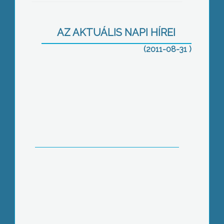
Január elsejével a megyék az eddigi
intézményfenntartás helyett a
területfejlesztési források felosztását
AZ AKTUÁLIS NAPI HÍREI
kapják feladatul
(2011-08-31 )
Az elmúlt hetek hősége miatt akár 15
mázsával is kevesebb lehet a
hektáronkénti átlagtermés
A domoszlói általános iskolában
megújult informatikai környezetben
kezdődhet meg idén a tanítás