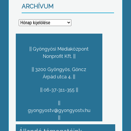
ARCHÍVUM
Archívum
Gyöngyösi Médiaközpont
Nonprofit Kft.
3200 Gyöngyös, Göncz
Árpád utca 4.
06-37-311-355
gyongyostv@gyongyostv.hu