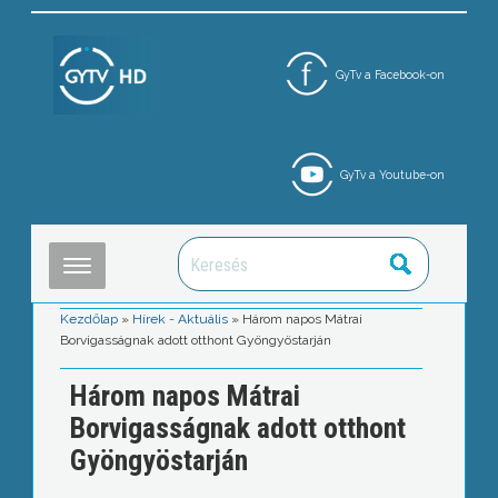
GyTv a Facebook-on
GyTv a Youtube-on
Kezdőlap
»
Hírek - Aktuális
»
Három napos Mátrai
Borvigasságnak adott otthont Gyöngyöstarján
Három napos Mátrai
Borvigasságnak adott otthont
Gyöngyöstarján