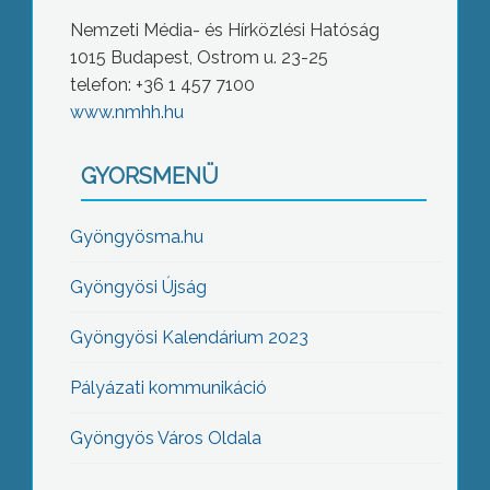
Nemzeti Média- és Hírközlési Hatóság
1015 Budapest, Ostrom u. 23-25
telefon: +36 1 457 7100
www.nmhh.hu
GYORSMENÜ
Gyöngyösma.hu
Gyöngyösi Újság
Gyöngyösi Kalendárium 2023
Pályázati kommunikáció
Gyöngyös Város Oldala