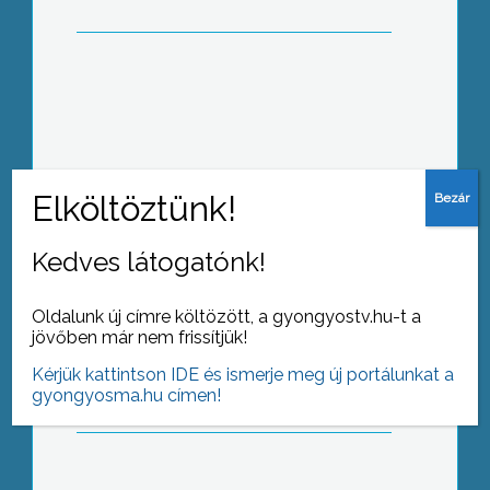
Két hónapon keresztül irtották a
fertőzött területeken a parlagfüvet
Gyöngyösön
Kedves látogatónk!
Oldalunk új címre költözött, a gyongyostv.hu-t a
Három napos Mátrai Borvigasságnak
jövőben már nem frissítjük!
adott otthont Gyöngyöstarján
Kérjük kattintson IDE és ismerje meg új portálunkat a
gyongyosma.hu címen!