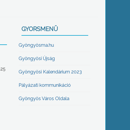
GYORSMENÜ
Gyöngyösma.hu
Gyöngyösi Újság
-25
Gyöngyösi Kalendárium 2023
Pályázati kommunikáció
Gyöngyös Város Oldala