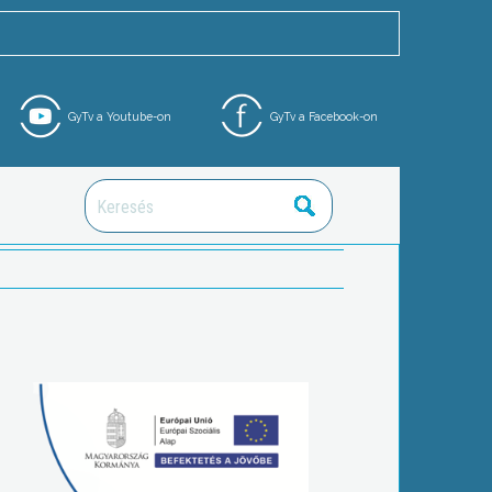
GyTv a Youtube-on
GyTv a Facebook-on