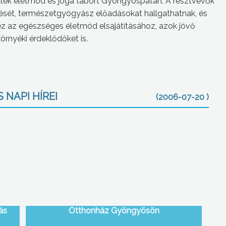
tek életmód és jóga tábort Gyöngyöspatán.
A résztvevők
tését, természetgyógyász előadásokat hallgathatnak, és
rez az egészséges életmód elsajátításához, azok jövő
örnyéki érdeklődőket is.
 NAPI HÍREI
(2006-07-20 )
ás
Otthonház Gyöngyösön