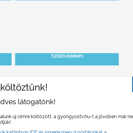
Szőlővédelem
dves látogatónk!
alunk új címre költözött, a gyongyostv.hu-t a jövőben már n
Tiszai töltésfeltöltés, szabad parti út a
sítjük!
kerékpár-pártiaknak
jük kattintson IDE és ismerje meg új portálunkat a