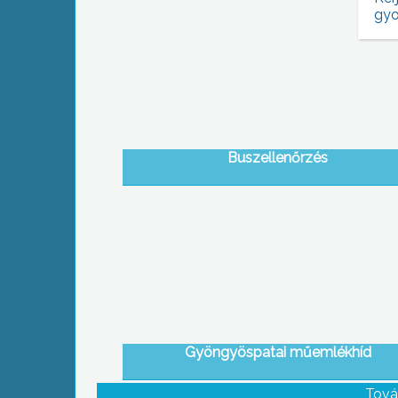
gyo
Buszellenőrzés
Gyöngyöspatai műemlékhíd
Tová