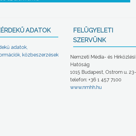
ÉRDEKŰ ADATOK
FELÜGYELETI
SZERVÜNK
dekű adatok,
ormációk, közbeszerzések
Nemzeti Média- és Hírközlési
Hatóság
1015 Budapest, Ostrom u. 23
telefon: +36 1 457 7100
www.nmhh.hu