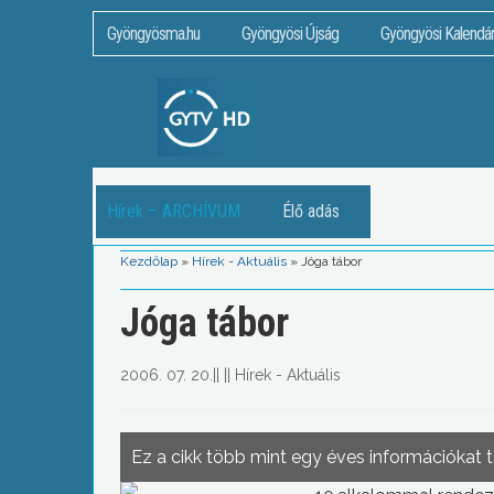
Gyöngyösma.hu
Gyöngyösi Újság
Gyöngyösi Kalendá
Hírek – ARCHÍVUM
Élő adás
Kezdőlap
»
Hírek - Aktuális
»
Jóga tábor
Jóga tábor
2006. 07. 20.
||
||
Hírek - Aktuális
Ez a cikk több mint egy éves információkat 