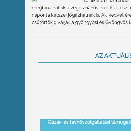
10.alkalommal rendez
megtanulhatják a vegetariánus ételek elkészí
naponta kétszer jógázhatnak is. Aki kedvet é
csütörtökig várják a gyöngyösi és Gyöngyös k
AZ AKTUÁLIS
Gázár- és távhőszolgáltatási támogat