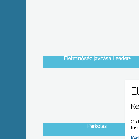
Életminőség javítása Leader+
Ke
Old
Parkolás
fris
Kér