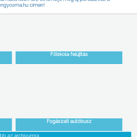
ngyosma.hu címen!
Főiskola felújítás
Fogászati autóbusz
bb az archívumra