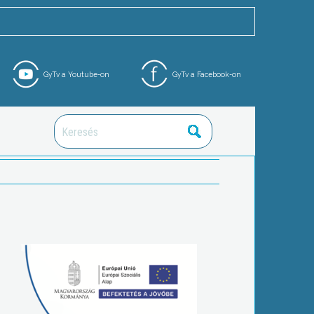
GyTv a Youtube-on
GyTv a Facebook-on