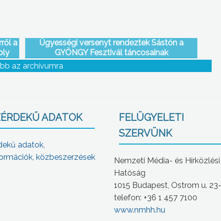
ről a
Ügyességi versenyt rendeztek Sástón a
oly
GYÖNGY Fesztivál táncosainak
bb az archívumra
ÉRDEKŰ ADATOK
FELÜGYELETI
SZERVÜNK
dekű adatok,
ormációk, közbeszerzések
Nemzeti Média- és Hírközlési
Hatóság
1015 Budapest, Ostrom u. 23
telefon: +36 1 457 7100
www.nmhh.hu