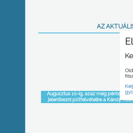
AZ AKTUÁLIS
Ke
Old
fris
Kér
gyo
Augusztus 10-ig, azaz még péntekig le
jelentkezni pótfelvételire a Károly Rób
Főiskolán