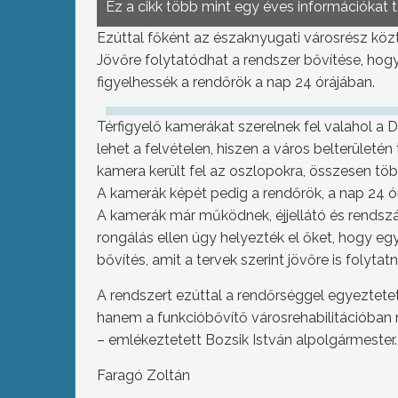
Ez a cikk több mint egy éves információkat 
Ezúttal főként az északnyugati városrész köz
Jövőre folytatódhat a rendszer bővítése, hogy
figyelhessék a rendőrök a nap 24 órájában.
Térfigyelő kamerákat szerelnek fel valahol 
lehet a felvételen, hiszen a város belterületén
kamera került fel az oszlopokra, összesen töb
A kamerák képét pedig a rendőrök, a nap 24 ó
A kamerák már működnek, éjjellátó és rendsz
rongálás ellen úgy helyezték el őket, hogy egy
bővítés, amit a tervek szerint jövőre is folytatn
A rendszert ezúttal a rendőrséggel egyeztetet
hanem a funkcióbővítő városrehabilitációban m
– emlékeztetett Bozsik István alpolgármester.
Faragó Zoltán