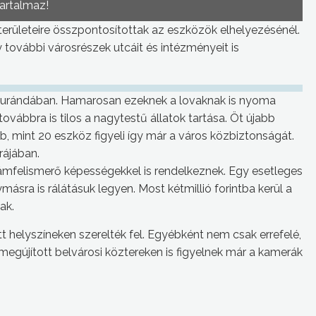
tartalmaz!
területeire összpontosítottak az eszközök elhelyezésénél.
 további városrészek utcáit és intézményeit is
a Durándában. Hamarosan ezeknek a lovaknak is nyoma
 továbbra is tilos a nagytestű állatok tartása. Öt újabb
b, mint 20 eszköz figyeli így már a város közbiztonságát.
rájában.
ámfelismerő képességekkel is rendelkeznek. Egy esetleges
másra is rálátásuk legyen. Most kétmillió forintba kerül a
ak.
t helyszíneken szerelték fel. Egyébként nem csak errefelé,
egújított belvárosi köztereken is figyelnek már a kamerák