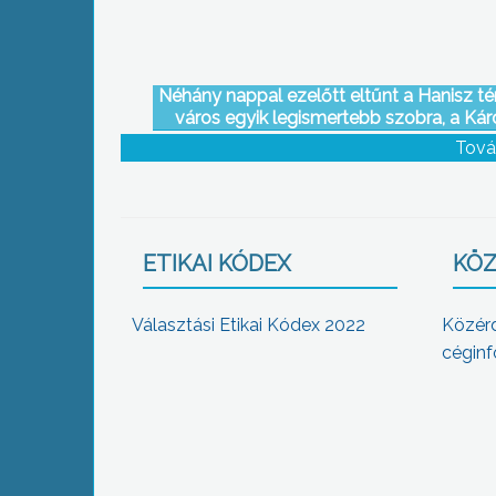
Néhány nappal ezelőtt eltűnt a Hanisz tér
város egyik legismertebb szobra, a Kár
Róbert szobor.
Tová
ETIKAI KÓDEX
KÖZ
Választási Etikai Kódex 2022
Közér
céginf