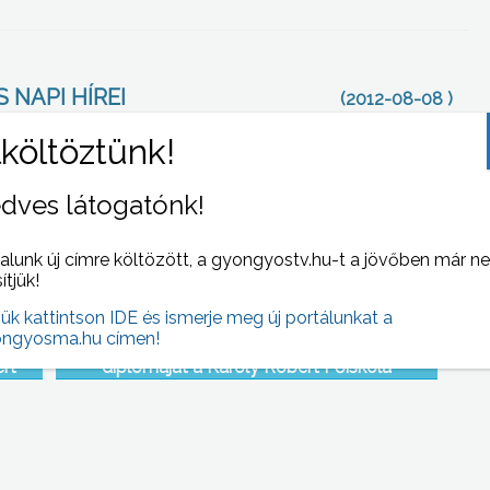
 NAPI HÍREI
(2012-08-08 )
dves látogatónk!
alunk új címre költözött, a gyongyostv.hu-t a jövőben már n
sítjük!
jük kattintson IDE és ismerje meg új portálunkat a
ngyosma.hu címen!
het
Közel 600 végzős hallgató vehette át a
ert
diplomáját a Károly Róbert Főiskola
diplomaosztó ünnepségén