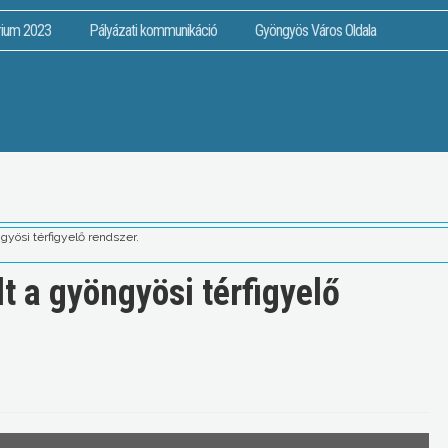
rium 2023
Pályázati kommunikáció
Gyöngyös Város Oldala
yösi térfigyelő rendszer.
t a gyöngyösi térfigyelő