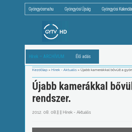
Gyöngyösma.hu
Gyöngyösi Újság
Gyöngyösi Kalendá
Hírek – ARCHÍVUM
Élő adás
Kezdőlap
»
Hírek - Aktuális
»
Újabb kamerákkal bővült a gyöng
Újabb kamerákkal bővül
rendszer.
2012. 08. 08.
||
||
Hírek - Aktuális