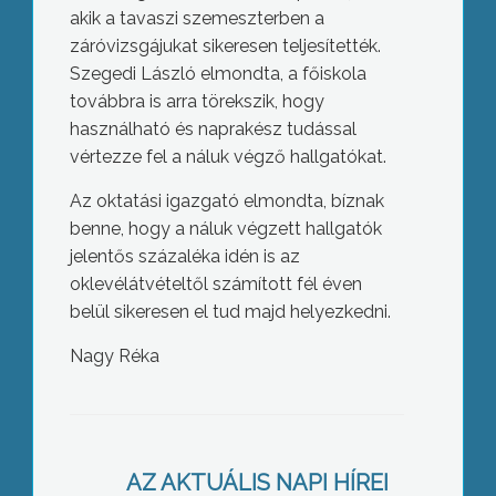
akik a tavaszi szemeszterben a
záróvizsgájukat sikeresen teljesítették.
Szegedi László elmondta, a főiskola
továbbra is arra törekszik, hogy
használható és naprakész tudással
vértezze fel a náluk végző hallgatókat.
Az oktatási igazgató elmondta, bíznak
benne, hogy a náluk végzett hallgatók
jelentős százaléka idén is az
oklevélátvételtől számított fél éven
belül sikeresen el tud majd helyezkedni.
Nagy Réka
Újabb kamerákkal bővült a gyöngyösi
térfigyelő rendszer.
AZ AKTUÁLIS NAPI HÍREI