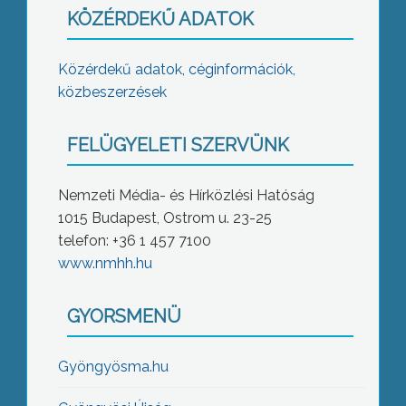
KÖZÉRDEKŰ ADATOK
Közérdekű adatok, céginformációk,
közbeszerzések
FELÜGYELETI SZERVÜNK
Nemzeti Média- és Hírközlési Hatóság
1015 Budapest, Ostrom u. 23-25
telefon: +36 1 457 7100
www.nmhh.hu
GYORSMENÜ
Gyöngyösma.hu