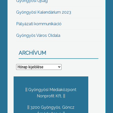
Gyöngyösi Újság
Gyöngyösi Kalendárium 2023
Pályázati kommunikáció
Gyöngyös Város Oldala
ARCHÍVUM
Archívum
Gyöngyösi Médiaközpont
Nonprofit Kft.
3200 Gyöngyös, Göncz