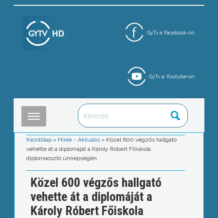
GyTv a Facebook-on
GyTv a Youtube-on
Kezdőlap
»
Hírek - Aktuális
»
Közel 600 végzős hallgató
vehette át a diplomáját a Károly Róbert Főiskola
diplomaosztó ünnepségén
Közel 600 végzős hallgató
vehette át a diplomáját a
Károly Róbert Főiskola