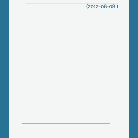
(2012-08-08 )
Augusztus 10-ig, azaz még péntekig
lehet jelentkezni pótfelvételire a Károly
Róbert Főiskolán
Néhány nappal ezelőtt eltűnt a Hanisz
térről a város egyik legismertebb
szobra, a Károly Róbert szobor.