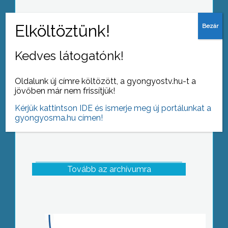
Ügyességi versenyt rendeztek Sástón
a GYÖNGY Fesztivál táncosainak
Kedves látogatónk!
Oldalunk új címre költözött, a gyongyostv.hu-t a
jövőben már nem frissítjük!
Kérjük kattintson IDE és ismerje meg új portálunkat a
gyongyosma.hu címen!
Tovább az archívumra