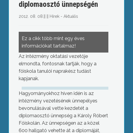
diplomaosztó ünnepségén
2012. 08. 08.
||
||
Hírek - Aktuális
Ez a cikk több mint egy éves
információkat tartalmaz!
Az intézmény oktatási vezetője
elmondta, fontosnak tartják, hogy a
főiskola tanulói naprakész tudást
kapjanak.
Hagyományokhoz híven idén is az
intézmény vezetésének ünnepélyes
bevonulásával vette kezdetét a
diplomaosztó ünnepség a Károly Róbert
Főiskolán. Az ünnepségen az a közel
600 hallgató vehette át a diplomáját,