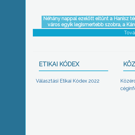
Néhány nappal ezelőtt eltűnt a Hanisz tér
város egyik legismertebb szobra, a Kár
Róbert szobor.
Tová
ETIKAI KÓDEX
KÖZ
Választási Etikai Kódex 2022
Közér
céginf