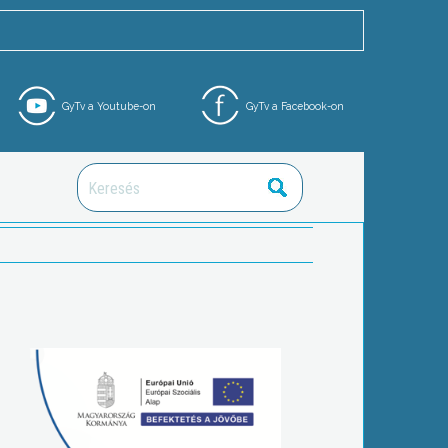
GyTv a Youtube-on
GyTv a Facebook-on