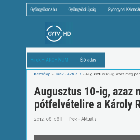
Gyöngyösma.hu
Gyöngyösi Újság
Gyöngyösi Kalendá
Hírek – ARCHÍVUM
Élő adás
Kezdőlap
»
Hírek - Aktuális
»
Augusztus 10-ig, azaz még pénte
Augusztus 10-ig, azaz m
pótfelvételire a Károly 
2012. 08. 08.
||
||
Hírek - Aktuális