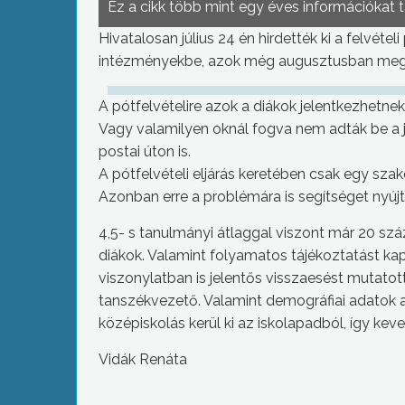
Ez a cikk több mint egy éves információkat 
Hivatalosan július 24 én hirdették ki a felvétel
intézményekbe, azok még augusztusban megpr
A pótfelvételire azok a diákok jelentkezhetnek
Vagy valamilyen oknál fogva nem adták be a j
postai úton is.
A pótfelvételi eljárás keretében csak egy sza
Azonban erre a problémára is segítséget nyúj
4,5- s tanulmányi átlaggal viszont már 20 sz
diákok. Valamint folyamatos tájékoztatást kapn
viszonylatban is jelentős visszaesést mutato
tanszékvezető. Valamint demográfiai adatok 
középiskolás kerül ki az iskolapadból, így kev
Vidák Renáta