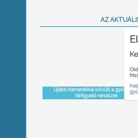
AZ AKTUÁLIS
Ke
Old
fris
Kér
Újabb kamerákkal bővült a gyöngyös
gyo
térfigyelő rendszer.