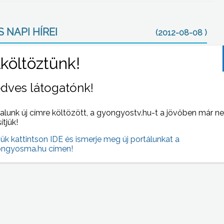
 NAPI HÍREI
(2012-08-08 )
dves látogatónk!
alunk új címre költözött, a gyongyostv.hu-t a jövőben már n
sítjük!
jük kattintson IDE és ismerje meg új portálunkat a
i
Közel 600 végzős hallgató vehette át a
ngyosma.hu címen!
diplomáját a Károly Róbert Főiskola
diplomaosztó ünnepségén