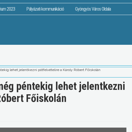
rium 2023
Pályázati kommunikáció
Gyöngyös Város Oldala
kig lehet jelentkezni pótfelvételire a Károly Róbert Főiskolán
ég péntekig lehet jelentkezni
Róbert Főiskolán