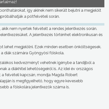
tartalmaz!
i ponthatárokat, így akinek nem sikerült bejutni a megjelölt
óbálhatják a pótfelvételi során.
, akik nem nyertek felvételt a rendes jelentkezés során.
elentkezésüket. A jelentkezés történhet elektronikusan és
kot lehet megjelölni. Ezek minden esetben önköltségesek.
t a diák számára Gyöngyösi főiskola.
ázalékos kedvezményt vehetnek igénybe a tandíjból a
ak a diákhitel lehetőségeiről is. Az idei év országos
tt a felvételi kapcsán, mondja Magda Róbert
alapján is megfigyelhető, hogy egyre kevesebb
esebb a főiskolára jelentkezők száma is.