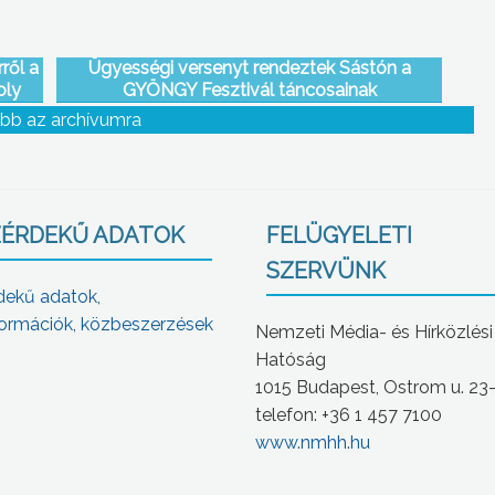
ről a
Ügyességi versenyt rendeztek Sástón a
oly
GYÖNGY Fesztivál táncosainak
bb az archívumra
ÉRDEKŰ ADATOK
FELÜGYELETI
SZERVÜNK
dekű adatok,
ormációk, közbeszerzések
Nemzeti Média- és Hírközlési
Hatóság
1015 Budapest, Ostrom u. 23
telefon: +36 1 457 7100
www.nmhh.hu