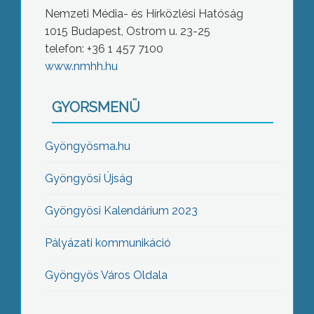
Nemzeti Média- és Hírközlési Hatóság
1015 Budapest, Ostrom u. 23-25
telefon: +36 1 457 7100
www.nmhh.hu
GYORSMENÜ
Gyöngyösma.hu
Gyöngyösi Újság
Gyöngyösi Kalendárium 2023
Pályázati kommunikáció
Gyöngyös Város Oldala