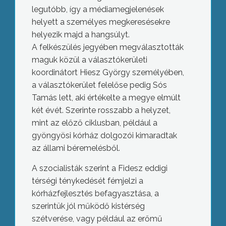
legutóbb, így a médiamegjelenések
helyett a személyes megkeresésekre
helyezik majd a hangsúlyt.
A felkészülés jegyében megválasztották
maguk közül a választókerületi
koordinátort Hiesz György személyében,
a választókerület felelőse pedig Sós
Tamás lett, aki értékelte a megye elmúlt
két évét. Szerinte rosszabb a helyzet,
mint az előző ciklusban, például a
gyöngyösi kórház dolgozói kimaradtak
az állami béremelésből.
A szocialisták szerint a Fidesz eddigi
térségi ténykedését fémjelzi a
kórházfejlesztés befagyasztása, a
szerintük jól működő kistérség
szétverése, vagy például az erőmű