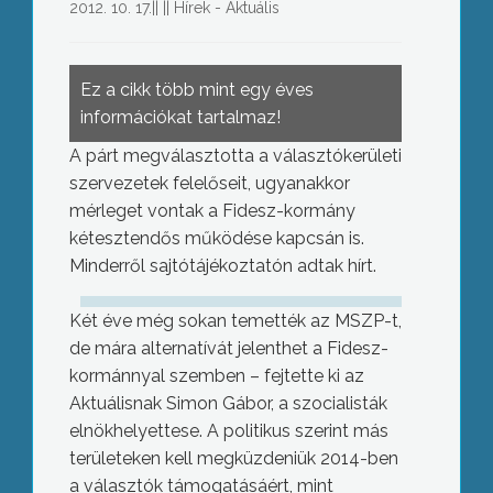
2012. 10. 17.
||
||
Hírek - Aktuális
Ez a cikk több mint egy éves
információkat tartalmaz!
A párt megválasztotta a választókerületi
szervezetek felelőseit, ugyanakkor
mérleget vontak a Fidesz-kormány
kétesztendős működése kapcsán is.
Minderről sajtótájékoztatón adtak hírt.
Két éve még sokan temették az MSZP-t,
de mára alternatívát jelenthet a Fidesz-
kormánnyal szemben – fejtette ki az
Aktuálisnak Simon Gábor, a szocialisták
elnökhelyettese. A politikus szerint más
területeken kell megküzdeniük 2014-ben
a választók támogatásáért, mint