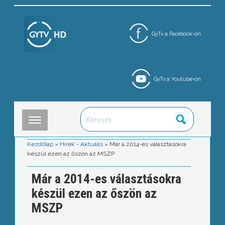
GyTv a Facebook-on
GyTv a Youtube-on
Kezdőlap
»
Hírek - Aktuális
»
Már a 2014-es választásokra
készül ezen az őszön az MSZP
Már a 2014-es választásokra
készül ezen az őszön az
MSZP