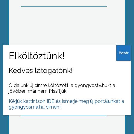
Hétvégén adták át a felújított
gyöngyöspatai főteret a Faluközpont
Rehabilitációs Pályázat
záróeseményeként
Kedves látogatónk!
Jótékonysági rendezvényt szerveztek
Oldalunk új címre költözött, a gyongyostv.hu-t a
Jászárokszálláson 3 árván maradt
jövőben már nem frissítjük!
gyerek megsegítésére
Kérjük kattintson IDE és ismerje meg új portálunkat a
gyongyosma.hu címen!