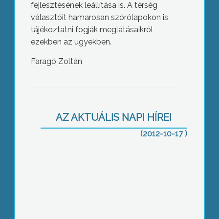
fejlesztésének leállítása is. A térség
választóit hamarosan szórólapokon is
tájékoztatni fogják meglátásaikról
ezekben az ügyekben.
Faragó Zoltán
Szándékosan halogatja a két frakció
közötti együttműködésbe foglalt
szocialista javaslatok megvalósítását
AZ AKTUÁLIS NAPI HÍREI
a gyöngyösi városvezetés az ellenzéki
frakcióvezető szerint
(2012-10-17 )
Több mint 300 általános iskolás vett
részt a felújított belvárost megismerő
sétán, a Gyaloglás Világnapján