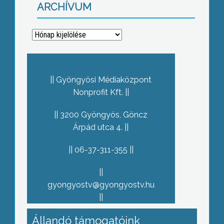
ARCHÍVUM
Archívum
Gyöngyösi Médiaközpont
Nonprofit Kft.
3200 Gyöngyös, Göncz
Árpád utca 4.
06-37-311-355
gyongyostv@gyongyostv.hu
Állandó támogatóink