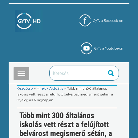
GyTv a Facebook-on
GyTv a Youtube-on
Kezdőlap
»
Hírek - Aktuális
»
Több mint 300 általános
iskolás vett részt a felújított belvárost megismerő sétán, a
Gyaloglás Világnapján
Több mint 300 általános
iskolás vett részt a felújított
belvárost megismerő sétán, a