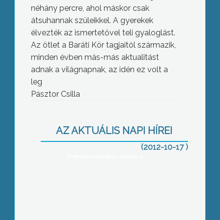
néhány percre, ahol máskor csak
átsuhannak szüleikkel. A gyerekek
élvezték az ismertetővel teli gyaloglást.
Az ötlet a Baráti Kör tagjaitól származik,
minden évben más-más aktualitást
adnak a világnapnak, az idén ez volt a
leg
Pásztor Csilla
Szándékosan halogatja a két frakció
közötti együttműködésbe foglalt
AZ AKTUÁLIS NAPI HÍREI
szocialista javaslatok megvalósítását
a gyöngyösi városvezetés az ellenzéki
(2012-10-17 )
frakcióvezető szerint
Már a 2014-es választásokra készül
ezen az őszön az MSZP