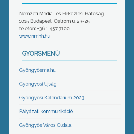
Nemzeti Média- és Hírközlési Hatóság
1015 Budapest, Ostrom u. 23-25
telefon: +36 1 457 7100
www.nmhh.hu
GYORSMENÜ
Gyöngyösma.hu
Gyöngyösi Újság
Gyöngyösi Kalendárium 2023
Pályázati kommunikáció
Gyöngyös Város Oldala