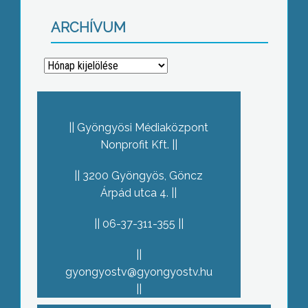
ARCHÍVUM
Archívum
Gyöngyösi Médiaközpont
Nonprofit Kft.
3200 Gyöngyös, Göncz
Árpád utca 4.
06-37-311-355
gyongyostv@gyongyostv.hu