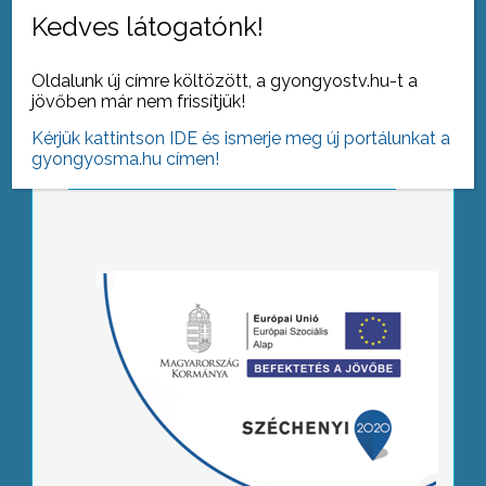
Kedves látogatónk!
Oldalunk új címre költözött, a gyongyostv.hu-t a
jövőben már nem frissítjük!
Kérjük kattintson IDE és ismerje meg új portálunkat a
gyongyosma.hu címen!
Tovább az archívumra