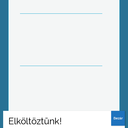
Hétvégén adták át a felújított
gyöngyöspatai főteret a Faluközpont
Rehabilitációs Pályázat
záróeseményeként
Jótékonysági rendezvényt szerveztek
Jászárokszálláson 3 árván maradt
gyerek megsegítésére