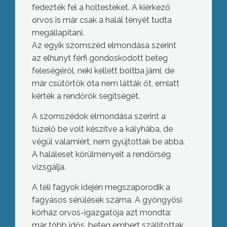
fedezték fel a holtesteket. A kiérkező
orvos is már csak a halál tényét tudta
megállapítani.
Az egyik szomszéd elmondása szerint
az elhunyt férfi gondoskodott beteg
feleségéről, neki kellett boltba járni, de
már csütörtök óta nem látták őt, emiatt
kérték a rendőrök segítségét.
A szomszédok elmondása szerint a
tüzelő be volt készítve a kályhába, de
végül valamiért, nem gyújtottak be abba.
A haláleset körülményeit a rendőrség
vizsgálja.
A téli fagyok idején megszaporodik a
fagyásos sérülések száma. A gyöngyösi
kórház orvos-igazgatója azt mondta:
már több idős, beteg embert szállítottak