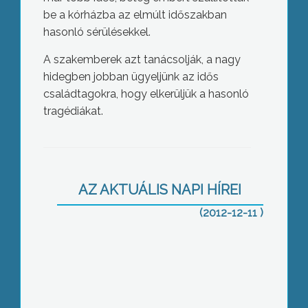
be a kórházba az elmúlt időszakban
hasonló sérülésekkel.
A szakemberek azt tanácsolják, a nagy
hidegben jobban ügyeljünk az idős
családtagokra, hogy elkerüljük a hasonló
tragédiákat.
Tiltakoznak a gyöngyösi főiskolások is
AZ AKTUÁLIS NAPI HÍREI
(2012-12-11 )
Farkas András és Valaska József az Év
vállalkozója díj birtokosa