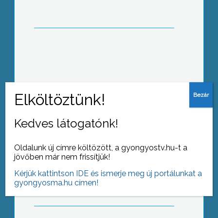
Vidróczki: új ötven év kezdődött
Kedves látogatónk!
Oldalunk új címre költözött, a gyongyostv.hu-t a
Lions Klub: akkor teljes az élet, ha
jövőben már nem frissítjük!
segíthetünk
Kérjük kattintson IDE és ismerje meg új portálunkat a
gyongyosma.hu címen!