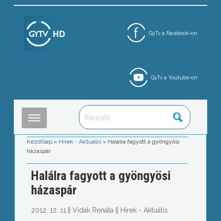
GyTv a Facebook-on
GyTv a Youtube-on
Kezdőlap
»
Hírek - Aktuális
»
Halálra fagyott a gyöngyösi
házaspár
Halálra fagyott a gyöngyösi
házaspár
2012. 12. 11.
||
Vidák Renáta
||
Hírek - Aktuális