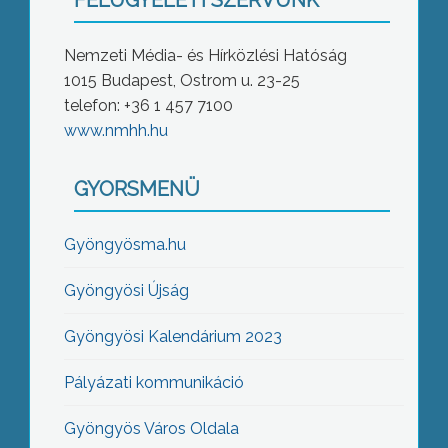
FELÜGYELETI SZERVÜNK
Nemzeti Média- és Hírközlési Hatóság
1015 Budapest, Ostrom u. 23-25
telefon: +36 1 457 7100
www.nmhh.hu
GYORSMENÜ
Gyöngyösma.hu
Gyöngyösi Újság
Gyöngyösi Kalendárium 2023
Pályázati kommunikáció
Gyöngyös Város Oldala