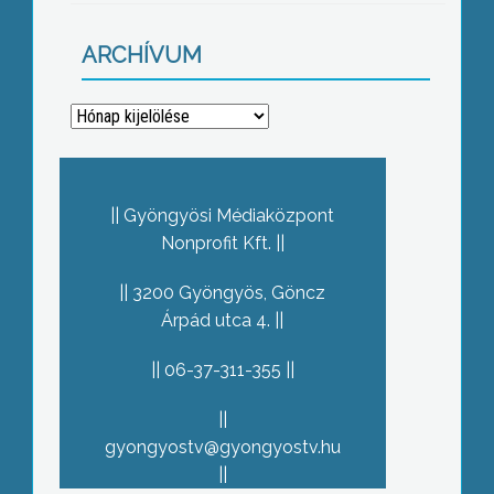
ARCHÍVUM
Archívum
Gyöngyösi Médiaközpont
Nonprofit Kft.
3200 Gyöngyös, Göncz
Árpád utca 4.
06-37-311-355
gyongyostv@gyongyostv.hu