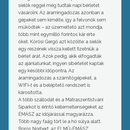
síelők reggel még tudtak napi bérletet
vásárolni. Az áramingadozás azonban a
gépeket sem kímélte, így a felvonók sem
működtek – az üzemeltető azt mondja,
több mint egymillió forintos kár érte
őket. Kőrösi Gergő azt közölte: a síelők
egy részének vissza kellett fizetniük a
bérlet árát. Azok pedig, akik elfogadták
az ajánlatunkat, ingyen síbérletet kaptak
egy későbbi időpontra. Az
áramingadozás a számítógépeket, a
WIFI-t és a beléptető rendszert is
károsította.
A több szállodát és a Mátraszentistváni
Síparkot is érintő kellemetlenségeket az
ÉMÁSZ az időjárással magyarázza.
Több nagy faág tört le a hó súlya alatt.
Boros Norbert, az ELMÛ-ÉMÁSZ