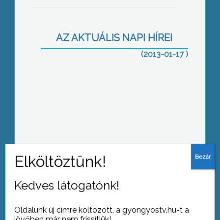
helyen van
AZ AKTUÁLIS NAPI HÍREI
(2013-01-17 )
Egyre több az influenzaszerű
megbetegedés
Ötven éve a biztonságért –
Kedves látogatónk!
emléktábla a vasúti berendezés
beüzemelésének évfordulóján
Oldalunk új címre költözött, a gyongyostv.hu-t a
jövőben már nem frissítjük!