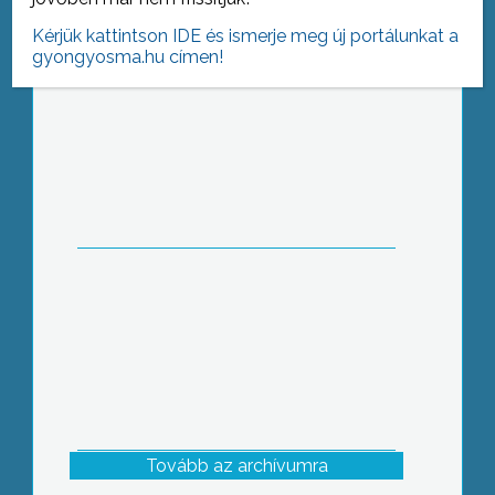
Kérjük kattintson IDE és ismerje meg új portálunkat a
gyongyosma.hu címen!
Mesélő édesanyák – Gyöngyöspatán
is
Tovább az archívumra