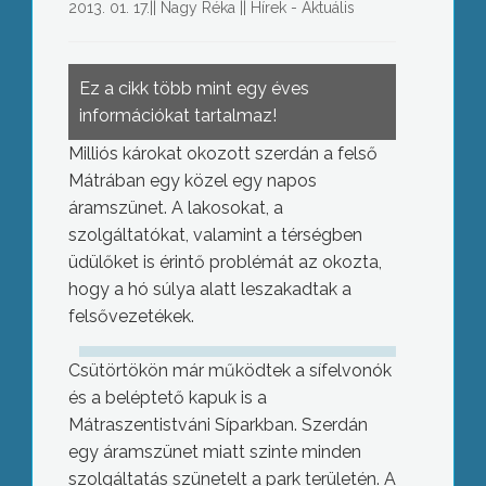
2013. 01. 17.
||
Nagy Réka
||
Hírek - Aktuális
Ez a cikk több mint egy éves
információkat tartalmaz!
Milliós károkat okozott szerdán a felső
Mátrában egy közel egy napos
áramszünet. A lakosokat, a
szolgáltatókat, valamint a térségben
üdülőket is érintő problémát az okozta,
hogy a hó súlya alatt leszakadtak a
felsővezetékek.
Csütörtökön már működtek a sífelvonók
és a beléptető kapuk is a
Mátraszentistváni Síparkban. Szerdán
egy áramszünet miatt szinte minden
szolgáltatás szünetelt a park területén. A