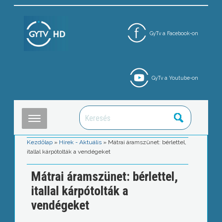
GyTv a Facebook-on
GyTv a Youtube-on
Kezdőlap
»
Hírek - Aktuális
»
Mátrai áramszünet: bérlettel,
itallal kárpótolták a vendégeket
Mátrai áramszünet: bérlettel,
itallal kárpótolták a
vendégeket