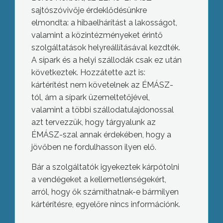
sajtószóvivője érdeklődésünkre
elmondta: a hibaelhárítást a lakosságot,
valamint a közintézményeket érintő
szolgáltatások helyreállításával kezdték.
A sípark és a helyi szállodák csak ez után
következtek.
Hozzátette azt is:
kártérítést nem követelnek az ÉMÁSZ-
tól, ám a sípark üzemeltetőjével,
valamint a többi szállodatulajdonossal
azt tervezzük, hogy tárgyalunk az
ÉMÁSZ-szal annak érdekében, hogy a
jövőben ne fordulhasson ilyen elő.
Bár a szolgáltatók igyekeztek kárpótolni
a vendégeket a kellemetlenségekért,
arról, hogy ők számíthatnak-e bármilyen
kártérítésre, egyelőre nincs információnk.
Tűzoltó-laktanya: kicsi, és rossz